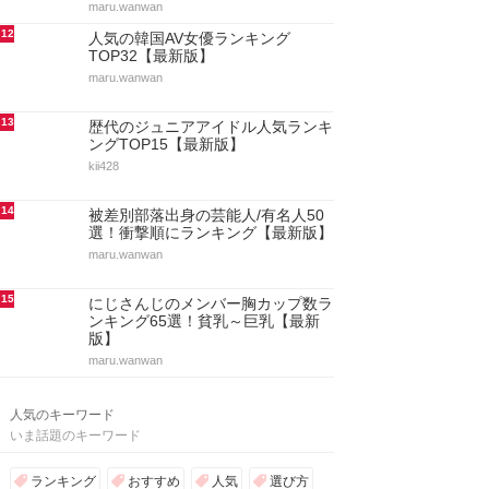
maru.wanwan
12
人気の韓国AV女優ランキング
TOP32【最新版】
maru.wanwan
13
歴代のジュニアアイドル人気ランキ
ングTOP15【最新版】
kii428
14
被差別部落出身の芸能人/有名人50
選！衝撃順にランキング【最新版】
maru.wanwan
15
にじさんじのメンバー胸カップ数ラ
ンキング65選！貧乳～巨乳【最新
版】
maru.wanwan
人気のキーワード
いま話題のキーワード
ランキング
おすすめ
人気
選び方