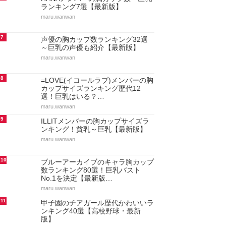
ランキング7選【最新版】
maru.wanwan
7
声優の胸カップ数ランキング32選
～巨乳の声優も紹介【最新版】
maru.wanwan
8
=LOVE(イコールラブ)メンバーの胸
カップサイズランキング歴代12
選！巨乳はいる？…
maru.wanwan
9
ILLITメンバーの胸カップサイズラ
ンキング！貧乳～巨乳【最新版】
maru.wanwan
10
ブルーアーカイブのキャラ胸カップ
数ランキング80選！巨乳バスト
No.1を決定【最新版…
maru.wanwan
11
甲子園のチアガール歴代かわいいラ
ンキング40選【高校野球・最新
版】