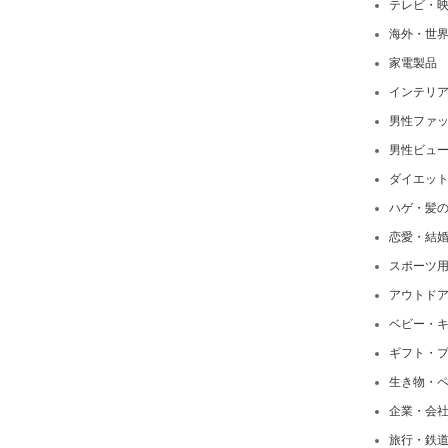
テレビ・
海外・世
家電製品
インテリ
男性ファ
男性ビュ
ダイエッ
ハゲ・髪
恋愛・結
スポーツ
アウトド
ベビー・
ギフト・
生き物・
企業・会
旅行・鉄