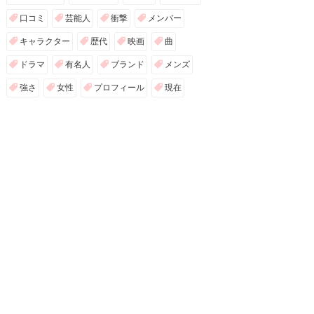
口コミ
芸能人
衝撃
メンバー
キャラクター
歴代
映画
曲
ドラマ
有名人
ブランド
メンズ
強さ
女性
プロフィール
現在