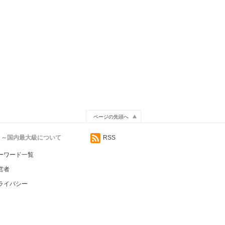
ページの先頭へ
イト～国内最大級について
RSS
ーワード一覧
営者
ライバシー