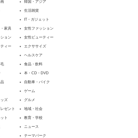
映画
韓国・アジア
界
生活雑貨
IT・ガジェット
ア・家具
女性ファッション
ッション
女性ビューティー
ーティー
エクササイズ
ト
ヘルスケア
の毛
食品・飲料
婚
本・CD・DVD
用品
自動車・バイク
ア
ゲーム
キッズ
グルメ
プレゼント
地域・社会
ペット
教育・学校
社
ニュース
道
テーマパーク