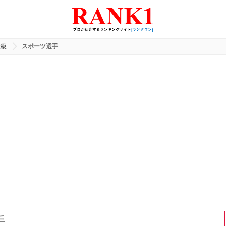
大級
スポーツ選手
手