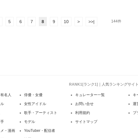
5
6
7
8
9
10
>
>>|
144件
RANK1[ランク1]｜人気ランキングサ
・有名人
俳優・女優
キュレーター一覧
キ
ドル
女性アイドル
お問い合せ
運
人
歌手・アーティスト
利用規約
プ
選手
モデル
サイトマップ
ニメ・漫画
YouTuber・配信者