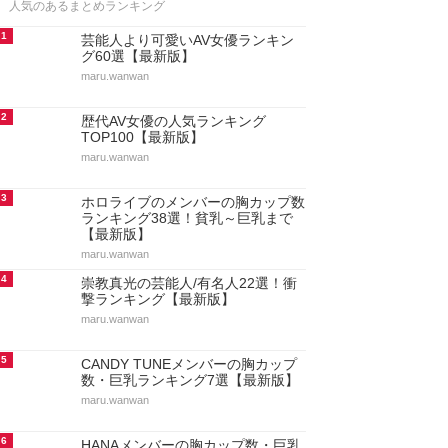
人気のあるまとめランキング
1
芸能人より可愛いAV女優ランキン
グ60選【最新版】
maru.wanwan
2
歴代AV女優の人気ランキング
TOP100【最新版】
maru.wanwan
3
ホロライブのメンバーの胸カップ数
ランキング38選！貧乳～巨乳まで
【最新版】
maru.wanwan
4
崇教真光の芸能人/有名人22選！衝
撃ランキング【最新版】
maru.wanwan
5
CANDY TUNEメンバーの胸カップ
数・巨乳ランキング7選【最新版】
maru.wanwan
6
HANAメンバーの胸カップ数・巨乳