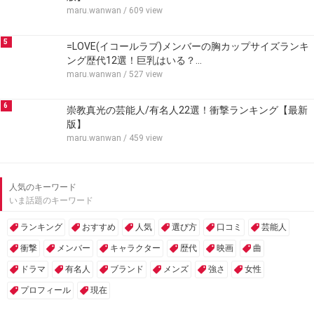
maru.wanwan
/ 609 view
5
=LOVE(イコールラブ)メンバーの胸カップサイズランキ
ング歴代12選！巨乳はいる？…
maru.wanwan
/ 527 view
6
崇教真光の芸能人/有名人22選！衝撃ランキング【最新
版】
maru.wanwan
/ 459 view
人気のキーワード
いま話題のキーワード
ランキング
おすすめ
人気
選び方
口コミ
芸能人
衝撃
メンバー
キャラクター
歴代
映画
曲
ドラマ
有名人
ブランド
メンズ
強さ
女性
プロフィール
現在