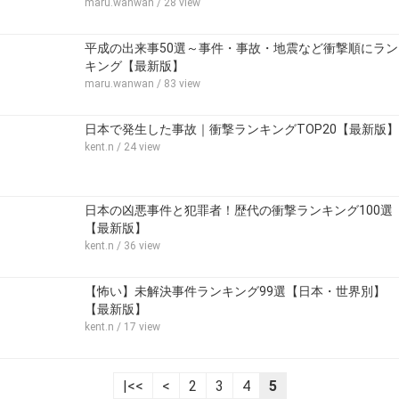
maru.wanwan
/ 28 view
平成の出来事50選～事件・事故・地震など衝撃順にラン
キング【最新版】
maru.wanwan
/ 83 view
日本で発生した事故｜衝撃ランキングTOP20【最新版】
kent.n
/ 24 view
日本の凶悪事件と犯罪者！歴代の衝撃ランキング100選
【最新版】
kent.n
/ 36 view
【怖い】未解決事件ランキング99選【日本・世界別】
【最新版】
kent.n
/ 17 view
|<<
<
2
3
4
5