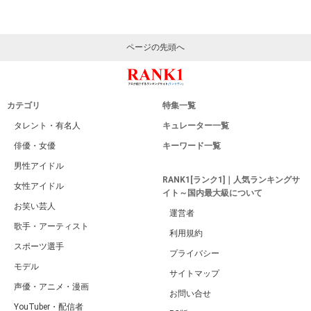
ページの先頭へ
カテゴリ
特集一覧
タレント・有名人
キュレーター一覧
俳優・女優
キーワード一覧
男性アイドル
RANK1[ランク1]｜人気ランキングサ
女性アイドル
イト～国内最大級について
お笑い芸人
運営者
歌手・アーティスト
利用規約
スポーツ選手
プライバシー
モデル
サイトマップ
声優・アニメ・漫画
お問い合せ
YouTuber・配信者