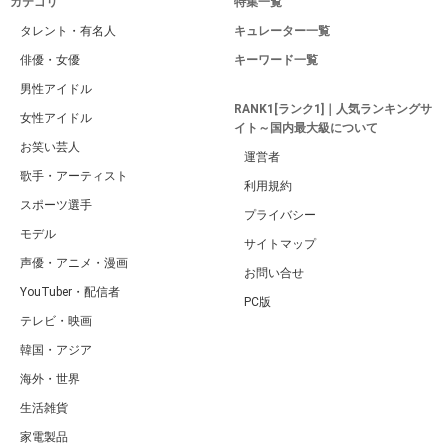
カテゴリ
特集一覧
タレント・有名人
キュレーター一覧
俳優・女優
キーワード一覧
男性アイドル
RANK1[ランク1]｜人気ランキングサ
女性アイドル
イト～国内最大級について
お笑い芸人
運営者
歌手・アーティスト
利用規約
スポーツ選手
プライバシー
モデル
サイトマップ
声優・アニメ・漫画
お問い合せ
YouTuber・配信者
PC版
テレビ・映画
韓国・アジア
海外・世界
生活雑貨
家電製品