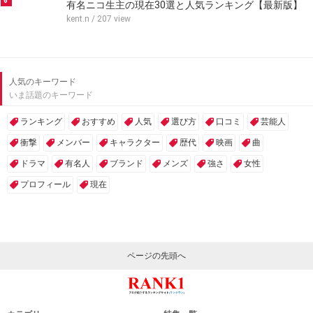
6
有名ニコ生主の現在30選と人気ランキング【最新版】
kent.n
/ 207 view
人気のキーワード
いま話題のキーワード
ランキング
おすすめ
人気
選び方
口コミ
芸能人
衝撃
メンバー
キャラクター
歴代
映画
曲
ドラマ
有名人
ブランド
メンズ
強さ
女性
プロフィール
現在
ページの先頭へ