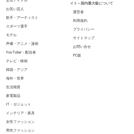
女性アイドル
イト～国内最大級について
お笑い芸人
運営者
歌手・アーティスト
利用規約
スポーツ選手
プライバシー
モデル
サイトマップ
声優・アニメ・漫画
お問い合せ
YouTuber・配信者
PC版
テレビ・映画
韓国・アジア
海外・世界
生活雑貨
家電製品
IT・ガジェット
インテリア・家具
女性ファッション
男性ファッション