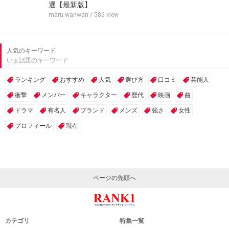
選【最新版】
maru.wanwan
/ 586 view
人気のキーワード
いま話題のキーワード
ランキング
おすすめ
人気
選び方
口コミ
芸能人
衝撃
メンバー
キャラクター
歴代
映画
曲
ドラマ
有名人
ブランド
メンズ
強さ
女性
プロフィール
現在
ページの先頭へ
カテゴリ
特集一覧