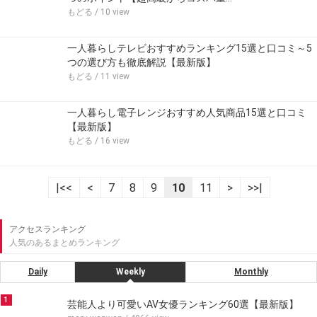
もどる
/ 10 view
一人暮らしテレビおすすめランキング15選と口コミ～5
つの選び方も徹底解説【最新版】
もどる
/ 11 view
一人暮らし電子レンジおすすめ人気商品15選と口コミ
【最新版】
もどる
/ 16 view
|<<
<
7
8
9
10
11
>
>>|
アクセスランキング
人気のあるまとめランキング
Daily
Weekly
Monthly
1
芸能人より可愛いAV女優ランキング60選【最新版】