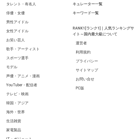
タレント・有名人
キュレーター一覧
俳優・女優
キーワード一覧
男性アイドル
RANK1[ランク1]｜人気ランキングサ
女性アイドル
イト～国内最大級について
お笑い芸人
運営者
歌手・アーティスト
利用規約
スポーツ選手
プライバシー
モデル
サイトマップ
声優・アニメ・漫画
お問い合せ
YouTuber・配信者
PC版
テレビ・映画
韓国・アジア
海外・世界
生活雑貨
家電製品