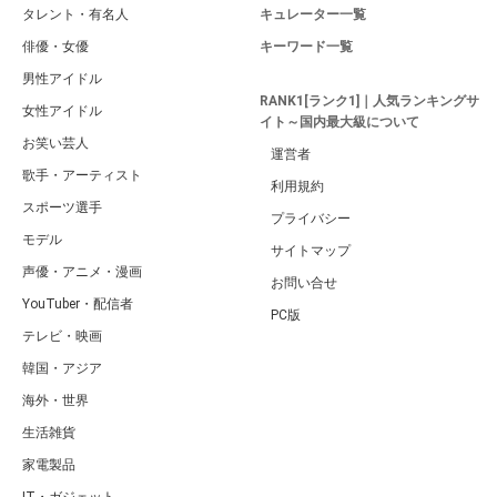
タレント・有名人
キュレーター一覧
俳優・女優
キーワード一覧
男性アイドル
RANK1[ランク1]｜人気ランキングサ
女性アイドル
イト～国内最大級について
お笑い芸人
運営者
歌手・アーティスト
利用規約
スポーツ選手
プライバシー
モデル
サイトマップ
声優・アニメ・漫画
お問い合せ
YouTuber・配信者
PC版
テレビ・映画
韓国・アジア
海外・世界
生活雑貨
家電製品