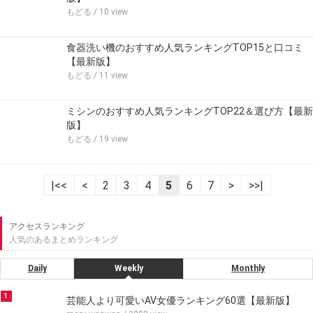
もどる
/ 10 view
食器洗い機のおすすめ人気ランキングTOP15と口コミ
【最新版】
もどる
/ 11 view
ミシンのおすすめ人気ランキングTOP22＆選び方【最新
版】
もどる
/ 19 view
|<<
<
2
3
4
5
6
7
>
>>|
アクセスランキング
人気のあるまとめランキング
Daily
Weekly
Monthly
1
芸能人より可愛いAV女優ランキング60選【最新版】