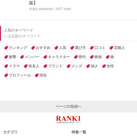
版】
maru.wanwan
/ 667 view
人気のキーワード
いま話題のキーワード
ランキング
おすすめ
人気
選び方
口コミ
芸能人
衝撃
メンバー
キャラクター
歴代
映画
曲
ドラマ
有名人
ブランド
メンズ
強さ
女性
プロフィール
現在
ページの先頭へ
カテゴリ
特集一覧