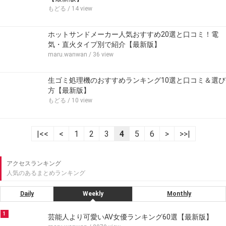
もどる
/ 14 view
ホットサンドメーカー人気おすすめ20選と口コミ！電
気・直火タイプ別で紹介【最新版】
maru.wanwan
/ 36 view
生ゴミ処理機のおすすめランキング10選と口コミ＆選び
方【最新版】
もどる
/ 10 view
|<<
<
1
2
3
4
5
6
>
>>|
アクセスランキング
人気のあるまとめランキング
Daily
Weekly
Monthly
1
芸能人より可愛いAV女優ランキング60選【最新版】