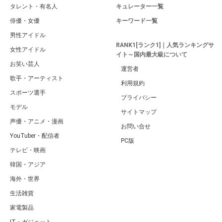
タレント・有名人
キュレーター一覧
俳優・女優
キーワード一覧
男性アイドル
RANK1[ランク1]｜人気ランキングサ
女性アイドル
イト～国内最大級について
お笑い芸人
運営者
歌手・アーティスト
利用規約
スポーツ選手
プライバシー
モデル
サイトマップ
声優・アニメ・漫画
お問い合せ
YouTuber・配信者
PC版
テレビ・映画
韓国・アジア
海外・世界
生活雑貨
家電製品