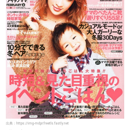
出典：
https://img-mdpr.freetls.fastly.net