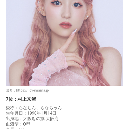
出典：
https://ilovemama.jp
7位：村上来渚
愛称：らなちん、らなちゃん
生年月日：1998年1月14日
出身地：大阪府の旗 大阪府
血液型：O型