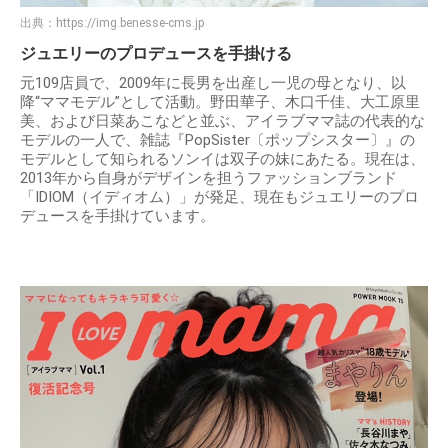
出典：
https://img.benesse-cms.jp
ジュエリーのプロデュースを手掛ける
元109店員で、2009年に長男を出産し一児の母となり、以
降“ママモデル”として活動。野田華子、木口千佳、大工原里
美、および日菜あこなどと並ぶ、アイラブママ誌の代表的な
モデルの一人で、雑誌『PopSister〔ポップシスター〕』の
モデルとして知られるソンイは双子の妹にあたる。現在は、
2013年から自身がデザインを担うファッションブランド
「IDIOM（イディオム）」が発足、現在もジュエリーのプロ
デュースを手掛けています。