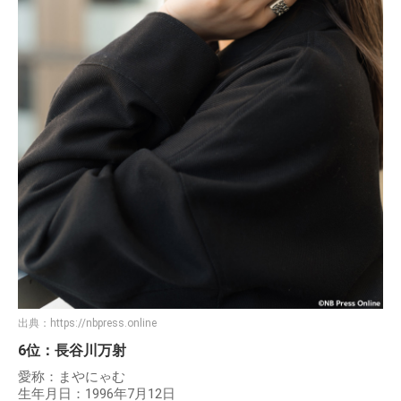
出典：
https://nbpress.online
6位：長谷川万射
愛称：まやにゃむ
生年月日：1996年7月12日