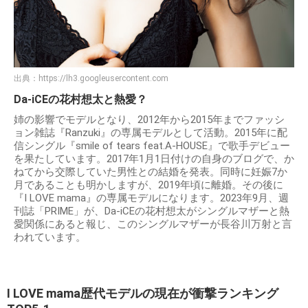
出典：
https://lh3.googleusercontent.com
Da-iCEの花村想太と熱愛？
姉の影響でモデルとなり、2012年から2015年までファッシ
ョン雑誌『Ranzuki』の専属モデルとして活動。2015年に配
信シングル『smile of tears feat.A-HOUSE』で歌手デビュー
を果たしています。2017年1月1日付けの自身のブログで、か
ねてから交際していた男性との結婚を発表。同時に妊娠7か
月であることも明かしますが、2019年頃に離婚。その後に
『I LOVE mama』の専属モデルになります。2023年9月、週
刊誌「PRIME」が、Da-iCEの花村想太がシングルマザーと熱
愛関係にあると報じ、このシングルマザーが長谷川万射と言
われています。
I LOVE mama歴代モデルの現在が衝撃ランキング