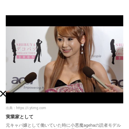
出典：
https://i.ytimg.com
実業家として
元キャバ嬢として働いていた時に小悪魔agehaの読者モデル