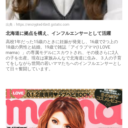
出典：
https://encrypted-tbn0.gstatic.com
北海道に拠点を構え、インフルエンサーとして活躍
高校1年だった15歳のときに妊娠が発覚し、16歳で2つ上の
18歳の男性と結婚。19歳で雑誌「アイラブママ(I LOVE
mama）」の専属モデルにスカウトされ、その後さらに2人
の子を出産。現在は家族みんなで北海道に住み、３人の子育
てをしながら世間の若いママたちへのインフルエンサーとし
て日々奮闘しています。