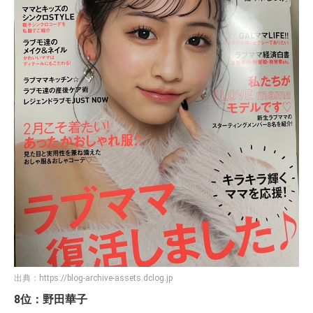
出典：
https://blog-archive-assets.dclog.jp
8位：野田華子