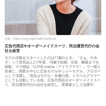
出典：
https://img-mdpr.freetls.fastly.net
広告代理店やオーダーメイドスーツ、民泊運営代行の会
社を経営
モデル活動をスタートしたのは17歳のとき。「さぁ、やる
ぞ」って意気込んだ1年後、18歳で結婚、出産、離婚までを
経験。ママ雑誌『I LOVE mama〔アイラブママ〕』で一躍人
気者に。関西を中心に広告モデルやショーモデル、ブロガー
として活躍し、現在はモデル・女優の他、トラベルグラマー
としても活動している他、広告代理店やオーダーメイドスー
ツ、民泊運営代行の会社を経営し、実業家として活躍中。