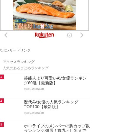
スポンサードリンク
アクセスランキング
人気のあるまとめランキング
1
芸能人より可愛いAV女優ランキン
グ60選【最新版】
maru.wanwan
2
歴代AV女優の人気ランキング
TOP100【最新版】
maru.wanwan
3
ホロライブのメンバーの胸カップ数
ランキング38選！貧乳～巨乳まで