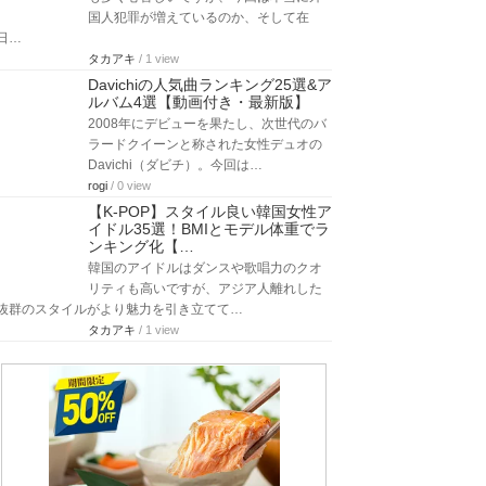
国人犯罪が増えているのか、そして在
日…
タカアキ
/ 1 view
Davichiの人気曲ランキング25選&ア
ルバム4選【動画付き・最新版】
2008年にデビューを果たし、次世代のバ
ラードクイーンと称された女性デュオの
Davichi（ダビチ）。今回は…
rogi
/ 0 view
【K-POP】スタイル良い韓国女性ア
イドル35選！BMIとモデル体重でラ
ンキング化【…
韓国のアイドルはダンスや歌唱力のクオ
リティも高いですが、アジア人離れした
抜群のスタイルがより魅力を引き立てて…
タカアキ
/ 1 view