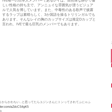
IVE唯一の日本人メンバーであるレイは、自然体な静かで優
しい性格の持ち主で、アンニュイな雰囲気が漂うビジュア
ルで人気を博しています。また、中毒性のある歌声で披露
するラップは素晴らしく、3か国語を操るトリリンガルでも
あります。そんなレイの胸のカップサイズは推定Dカップと
言われ、IVEで最も巨乳のメンバーでもあります。
からかわちい...と思ってたらユジンさんにトンってされてふにゃふ
itter.com/aZdcCS4gK5
日