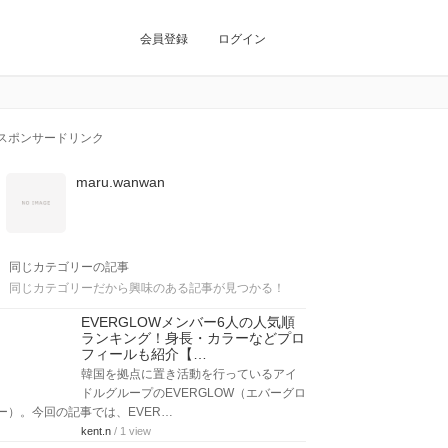
会員登録
ログイン
スポンサードリンク
maru.wanwan
同じカテゴリーの記事
同じカテゴリーだから興味のある記事が見つかる！
EVERGLOWメンバー6人の人気順
ランキング！身長・カラーなどプロ
フィールも紹介【…
韓国を拠点に置き活動を行っているアイ
ドルグループのEVERGLOW（エバーグロ
ー）。今回の記事では、EVER…
kent.n
/ 1 view