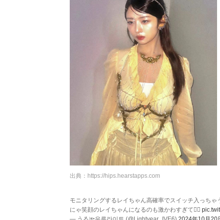
出典：
https://hips.hearstapps.com
モニタリングするレイちゃん高確率でスイッチ入っちゃう
にゃ笑顔のレイちゃんになるのも激かわすぎて🤦‍♀️
pic.tw
— うる🔦우루라이트 (@Lightyear_IVE6)
2024年10月20