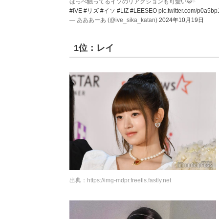
ほっぺ触ってるイソのリアクションも可愛い🐯ྀི
#IVE
#リズ
#イソ
#LIZ
#LEESEO
pic.twitter.com/p0a5b
— あああーあ (@ive_sika_katan)
2024年10月19日
1位：レイ
出典：
https://img-mdpr.freetls.fastly.net