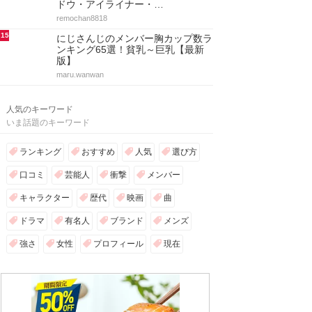
ドウ・アイライナー・…
remochan8818
15
にじさんじのメンバー胸カップ数ラ
ンキング65選！貧乳～巨乳【最新
版】
maru.wanwan
人気のキーワード
いま話題のキーワード
ランキング
おすすめ
人気
選び方
口コミ
芸能人
衝撃
メンバー
キャラクター
歴代
映画
曲
ドラマ
有名人
ブランド
メンズ
強さ
女性
プロフィール
現在