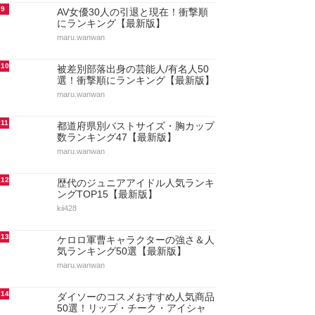
9
AV女優30人の引退と現在！衝撃順
にランキング【最新版】
maru.wanwan
10
被差別部落出身の芸能人/有名人50
選！衝撃順にランキング【最新版】
maru.wanwan
11
都道府県別バストサイズ・胸カップ
数ランキング47【最新版】
maru.wanwan
12
歴代のジュニアアイドル人気ランキ
ングTOP15【最新版】
kii428
13
ケロロ軍曹キャラクターの強さ＆人
気ランキング50選【最新版】
maru.wanwan
14
ダイソーのコスメおすすめ人気商品
50選！リップ・チーク・アイシャ