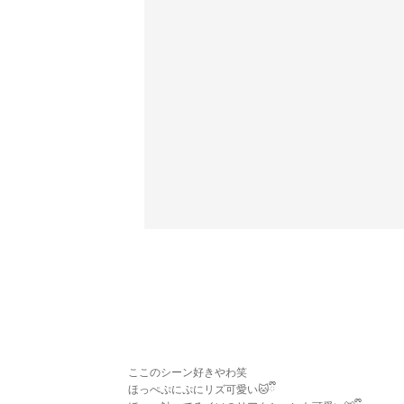
ここのシーン好きやわ笑
ほっぺぷにぷにリズ可愛い🐱ྀི