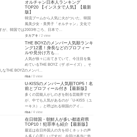
オルチャン日本人ランキング
TOP20 【インスタで人気】【最新
版】
韓流ブームから人気に火がついた、韓国
風美少女・美男子「オルチャン」文化で
すが、韓国では2003年ごろ、日本で…
タカアキ
/ 2 view
THE BOYZのメンバー人気順ランキ
ング12選！身長などのプロフィー
ルや見分け方も…
人気が徐々に出てきていて、今注目を集
めているTHE BOYZ（ザ ボーイズ）。そ
んなTHE BOYZのメンバ…
risa
/ 0 view
U-KISSのメンバー人気順TOP5！名
前とプロフィール付き【最新版】
多くの芸能人がしのぎを削る芸能界です
が、中でも人気があるのが「U-KISS（ユ
ーキス）」と呼ばれる韓国のアイ…
risa
/ 4 view
在日韓国・朝鮮人が多い都道府県
TOP10！犯罪率も紹介【最新版】
最近は在日外国人の方を叩くネットの声
も多く心苦しいですが、今回は本当に外