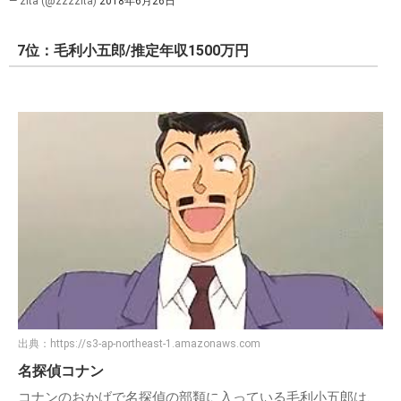
— zita (@zzzzita)
2018年6月26日
7位：毛利小五郎/推定年収1500万円
出典：
https://s3-ap-northeast-1.amazonaws.com
名探偵コナン
コナンのおかげで名探偵の部類に入っている毛利小五郎は、