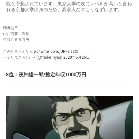
収と予想されています。東京大学の次にレベルが高いと言わ
れる京都大学出身のため、高収入なのもうなずけます。
磯野波平
山川商事 課長
年収９５５万円
この仕事ええなぁ
pic.twitter.com/jURFsIs3CI
— シリウス⚡️にゃ〜 (@trader_nyaa)
2020年5月26日
8位：夜神総一郎/推定年収1000万円