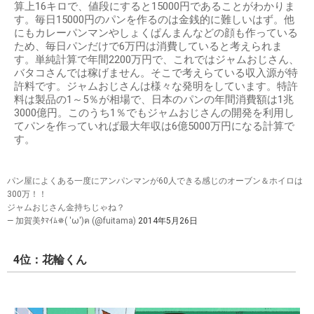
算上16キロで、値段にすると15000円であることがわかりま
す。毎日15000円のパンを作るのは金銭的に難しいはず。他
にもカレーパンマンやしょくぱんまんなどの顔も作っている
ため、毎日パンだけで6万円は消費していると考えられま
す。単純計算で年間2200万円で、これではジャムおじさん、
バタコさんでは稼げません。そこで考えらている収入源が特
許料です。ジャムおじさんは様々な発明をしています。特許
料は製品の1～5％が相場で、日本のパンの年間消費額は1兆
3000億円。このうち1％でもジャムおじさんの開発を利用し
てパンを作っていれば最大年収は6億5000万円になる計算で
す。
パン屋によくある一度にアンパンマンが60人できる感じのオーブン＆ホイロは
300万！！
ジャムおじさん金持ちじゃね？
— 加賀美ﾀﾏｲﾑ✵( 'ω')ฅ (@fuitama)
2014年5月26日
4位：花輪くん