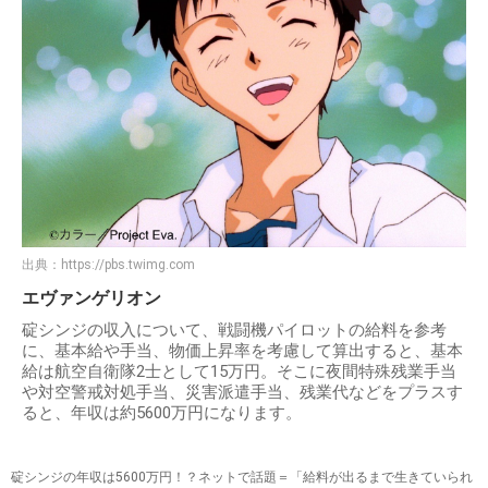
出典：
https://pbs.twimg.com
エヴァンゲリオン
碇シンジの収入について、戦闘機パイロットの給料を参考
に、基本給や手当、物価上昇率を考慮して算出すると、基本
給は航空自衛隊2士として15万円。そこに夜間特殊残業手当
や対空警戒対処手当、災害派遣手当、残業代などをプラスす
ると、年収は約5600万円になります。
碇シンジの年収は5600万円！？ネットで話題＝「給料が出るまで生きていられ