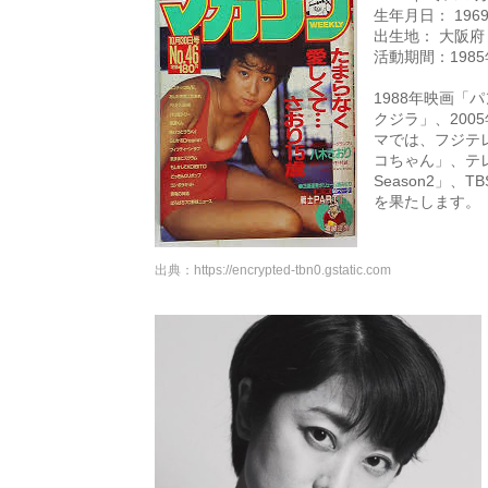
生年月日： 196
出生地： 大阪府
活動期間：1985年
1988年映画「
クジラ」、200
マでは、フジテ
コちゃん」、テレ
Season2」、
を果たします。
出典：
https://encrypted-tbn0.gstatic.com