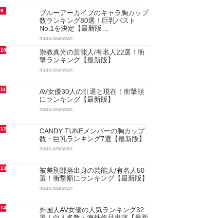
9
ブルーアーカイブのキャラ胸カップ
数ランキング80選！巨乳バスト
No.1を決定【最新版…
maru.wanwan
10
崇教真光の芸能人/有名人22選！衝
撃ランキング【最新版】
maru.wanwan
11
AV女優30人の引退と現在！衝撃順
にランキング【最新版】
maru.wanwan
12
CANDY TUNEメンバーの胸カップ
数・巨乳ランキング7選【最新版】
maru.wanwan
13
被差別部落出身の芸能人/有名人50
選！衝撃順にランキング【最新版】
maru.wanwan
14
外国人AV女優の人気ランキング32
選！白人多数・海外作品出演【最新