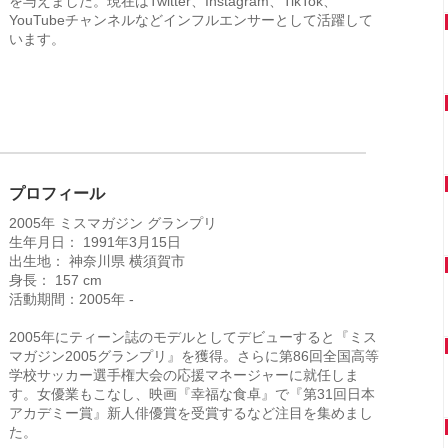
を与えました。現在はTwitter、Instagram、TikTok、
YouTubeチャンネルなどインフルエンサーとして活躍して
います。
プロフィール
2005年 ミスマガジン グランプリ
生年月日： 1991年3月15日
出生地： 神奈川県 横須賀市
身長： 157 cm
活動期間：2005年 -
2005年にティーン誌のモデルとしてデビューすると『ミス
マガジン2005グランプリ』を獲得。さらに第86回全国高等
学校サッカー選手権大会の応援マネージャーに就任しま
す。女優業もこなし、映画『幸福な食卓』で『第31回日本
アカデミー賞』新人俳優賞を受賞するなど注目を集めまし
た。