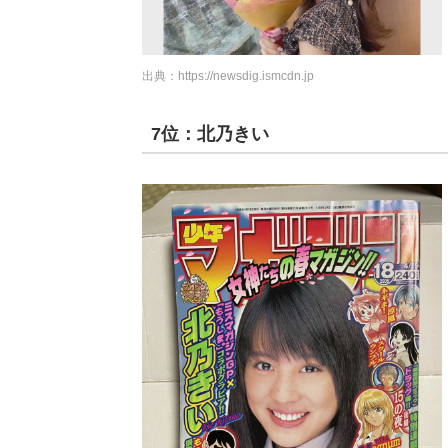
出典：
https://newsdig.ismcdn.jp
7位：北乃きい