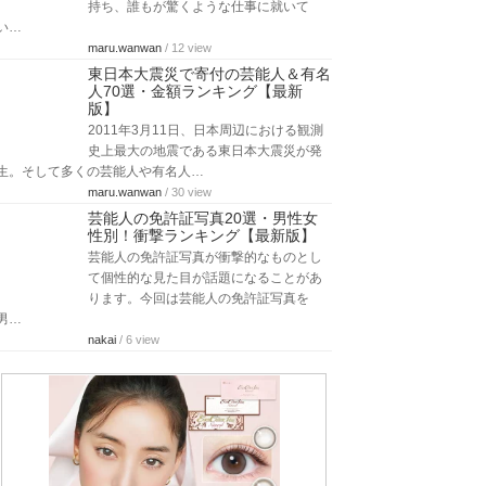
持ち、誰もが驚くような仕事に就いて
い…
maru.wanwan
/ 12 view
東日本大震災で寄付の芸能人＆有名
人70選・金額ランキング【最新
版】
2011年3月11日、日本周辺における観測
史上最大の地震である東日本大震災が発
生。そして多くの芸能人や有名人…
maru.wanwan
/ 30 view
芸能人の免許証写真20選・男性女
性別！衝撃ランキング【最新版】
芸能人の免許証写真が衝撃的なものとし
て個性的な見た目が話題になることがあ
ります。今回は芸能人の免許証写真を
男…
nakai
/ 6 view