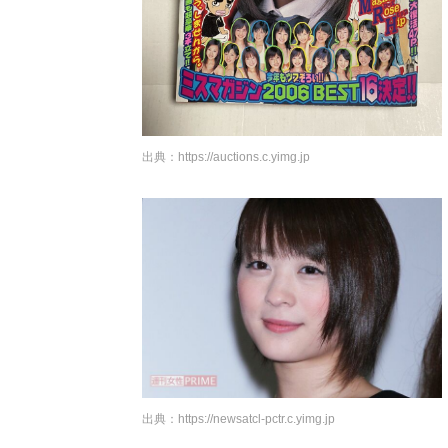
出典：
https://auctions.c.yimg.jp
出典：
https://newsatcl-pctr.c.yimg.jp