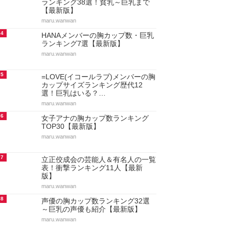
ランキング38選！貧乳～巨乳まで
【最新版】
maru.wanwan
4
HANAメンバーの胸カップ数・巨乳
ランキング7選【最新版】
maru.wanwan
5
=LOVE(イコールラブ)メンバーの胸
カップサイズランキング歴代12
選！巨乳はいる？…
maru.wanwan
6
女子アナの胸カップ数ランキング
TOP30【最新版】
maru.wanwan
7
立正佼成会の芸能人＆有名人の一覧
表！衝撃ランキング11人【最新
版】
maru.wanwan
8
声優の胸カップ数ランキング32選
～巨乳の声優も紹介【最新版】
maru.wanwan