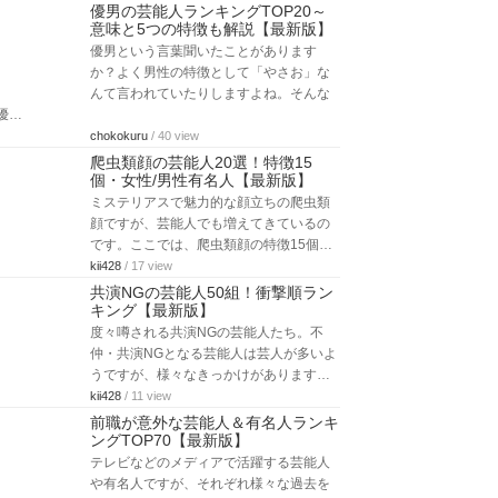
優男の芸能人ランキングTOP20～
意味と5つの特徴も解説【最新版】
優男という言葉聞いたことがあります
か？よく男性の特徴として「やさお」な
んて言われていたりしますよね。そんな
優…
chokokuru
/ 40 view
爬虫類顔の芸能人20選！特徴15
個・女性/男性有名人【最新版】
ミステリアスで魅力的な顔立ちの爬虫類
顔ですが、芸能人でも増えてきているの
です。ここでは、爬虫類顔の特徴15個…
kii428
/ 17 view
共演NGの芸能人50組！衝撃順ラン
キング【最新版】
度々噂される共演NGの芸能人たち。不
仲・共演NGとなる芸能人は芸人が多いよ
うですが、様々なきっかけがあります…
kii428
/ 11 view
前職が意外な芸能人＆有名人ランキ
ングTOP70【最新版】
テレビなどのメディアで活躍する芸能人
や有名人ですが、それぞれ様々な過去を