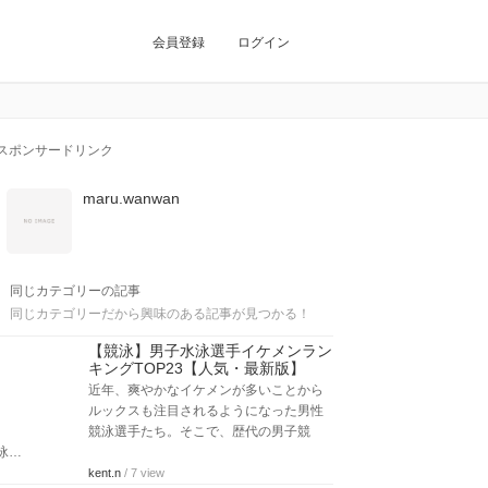
会員登録
ログイン
スポンサードリンク
maru.wanwan
同じカテゴリーの記事
同じカテゴリーだから興味のある記事が見つかる！
【競泳】男子水泳選手イケメンラン
キングTOP23【人気・最新版】
近年、爽やかなイケメンが多いことから
ルックスも注目されるようになった男性
競泳選手たち。そこで、歴代の男子競
泳…
kent.n
/ 7 view