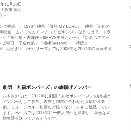
9年11月20日
 大阪市 旭区
 -
パンダ物語」、1990年映画「微熱 MY LOVE」、映画「金色の
5年映画「まいっちんぐマチコ！ ビギンズ」などに出演。ドラ
レビ「警部補・古畑任三郎〜VS中浦たか子」「ひみつのアッ
ビ朝日「子連れ狼」「相棒Season8」「特捜９
TBS「大好き!五つ子シリーズ」では2006年と2007年の連続出演
劇団「丸福ボンバーズ」の旗揚げメンバー
八木さおりは、2012年に劇団「丸福ボンバーズ」の旗揚げ
メンバーとして参加、現在も脚本に合わせた演劇や音楽
劇、ミュージカル、映画など様々なジャンルに挑戦してい
ます。私生活では2015年に一般人男性と結婚し、幸せな結
婚生活を送っているそうです。