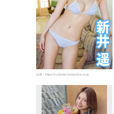
出典：
https://cv.bkmkn.kodansha.co.jp