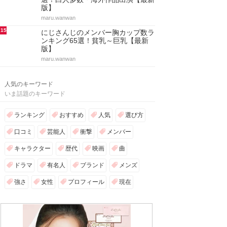
版】
maru.wanwan
15
にじさんじのメンバー胸カップ数ラ
ンキング65選！貧乳～巨乳【最新
版】
maru.wanwan
人気のキーワード
いま話題のキーワード
ランキング
おすすめ
人気
選び方
口コミ
芸能人
衝撃
メンバー
キャラクター
歴代
映画
曲
ドラマ
有名人
ブランド
メンズ
強さ
女性
プロフィール
現在