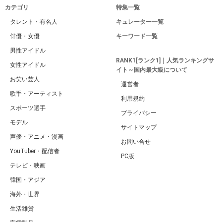
カテゴリ
特集一覧
タレント・有名人
キュレーター一覧
俳優・女優
キーワード一覧
男性アイドル
RANK1[ランク1]｜人気ランキングサ
女性アイドル
イト～国内最大級について
お笑い芸人
運営者
歌手・アーティスト
利用規約
スポーツ選手
プライバシー
モデル
サイトマップ
声優・アニメ・漫画
お問い合せ
YouTuber・配信者
PC版
テレビ・映画
韓国・アジア
海外・世界
生活雑貨