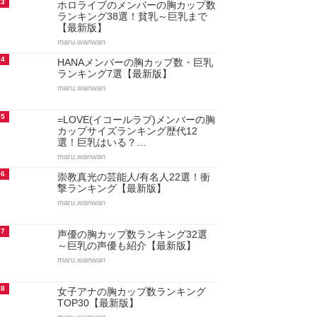
3
ホロライブのメンバーの胸カップ数
ランキング38選！貧乳～巨乳まで
【最新版】
maru.wanwan
4
HANAメンバーの胸カップ数・巨乳
ランキング7選【最新版】
maru.wanwan
5
=LOVE(イコールラブ)メンバーの胸
カップサイズランキング歴代12
選！巨乳はいる？…
maru.wanwan
6
崇教真光の芸能人/有名人22選！衝
撃ランキング【最新版】
maru.wanwan
7
声優の胸カップ数ランキング32選
～巨乳の声優も紹介【最新版】
maru.wanwan
8
女子アナの胸カップ数ランキング
TOP30【最新版】