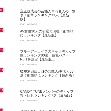
maru.wanwan
9
立正佼成会の芸能人＆有名人の一覧
表！衝撃ランキング11人【最新
版】
maru.wanwan
10
AV女優30人の引退と現在！衝撃順
にランキング【最新版】
maru.wanwan
11
ブルーアーカイブのキャラ胸カップ
数ランキング80選！巨乳バスト
No.1を決定【最新版…
maru.wanwan
12
被差別部落出身の芸能人/有名人50
選！衝撃順にランキング【最新版】
maru.wanwan
13
CANDY TUNEメンバーの胸カップ
数・巨乳ランキング7選【最新版】
maru.wanwan
14