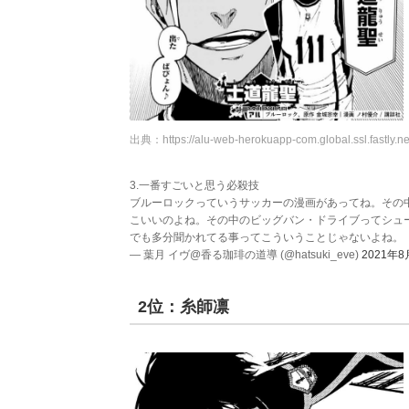
出典：
https://alu-web-herokuapp-com.global.ssl.fastly.ne
3.一番すごいと思う必殺技
ブルーロックっていうサッカーの漫画があってね。その
こいいのよね。その中のビッグバン・ドライブってシュ
でも多分聞かれてる事ってこういうことじゃないよね。
— 葉月 イヴ@香る珈琲の道導 (@hatsuki_eve)
2021年8
2位：糸師凛