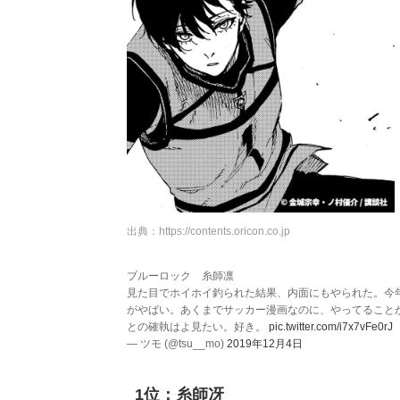
出典：
https://contents.oricon.co.jp
ブルーロック 糸師凛
見た目でホイホイ釣られた結果、内面にもやられた。今
がやばい。あくまでサッカー漫画なのに、やってること
との確執はよ見たい。好き。
pic.twitter.com/i7x7vFe0rJ
— ツモ (@tsu__mo)
2019年12月4日
1位：糸師冴