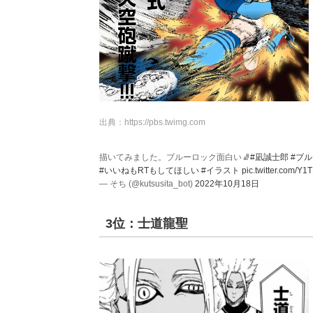
出典：
https://pbs.twimg.com
描いてみました。ブルーロック面白い🧦
#凪誠士郎
#ブ
#いいねもRTもしてほしい
#イラスト
pic.twitter.com/Y1
— そち (@kutsusita_bot)
2022年10月18日
3位：士道龍聖