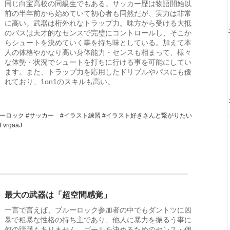
同じ白宝高校の同級生でもある。サッカー歴は物語開始以
前の半年前から始めていて初心者も同然だが、実力は非常
に高い。武器は桁外れなトラップ力。味方から受ける大抵
のパスは天才的なセンスで完璧にコントロールし、そこか
らシュートを決めていく事を持ち味としている。加えて本
人の体格やかなり高い身体能力・センスも相まって、様々
な体勢・状況でシュートを打ちに行ける事を可能にしてい
ます。また、トラップ力を応用したドリブルやパスにも優
れており、1on1のスキルも高い。
ルーロック
#サッカー
#イラスト練習
#イラスト好きさんと繋がりたい
TFvrgaaJ
最大の武器は「超空間感覚」
一言で言えば、ブルーロック参加者の中でもダントツに凶
暴で粗暴な性格の持ち主であり、他人に暴力を振るう事に
何の躊躇もありません。ゴールを決めるためのセンス・個