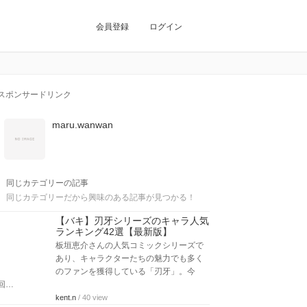
会員登録
ログイン
スポンサードリンク
maru.wanwan
同じカテゴリーの記事
同じカテゴリーだから興味のある記事が見つかる！
【バキ】刃牙シリーズのキャラ人気
ランキング42選【最新版】
板垣恵介さんの人気コミックシリーズで
あり、キャラクターたちの魅力でも多く
のファンを獲得している「刃牙」。今
回…
kent.n
/ 40 view