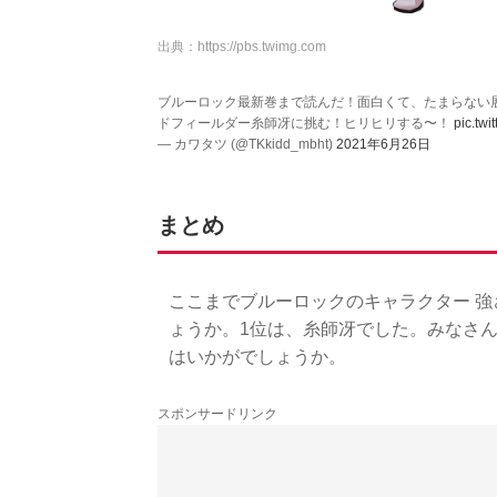
出典：
https://pbs.twimg.com
ブルーロック最新巻まで読んだ！面白くて、たまらない
ドフィールダー糸師冴に挑む！ヒリヒリする〜！
pic.tw
— カワタツ (@TKkidd_mbht)
2021年6月26日
まとめ
ここまでブルーロックのキャラクター 
ょうか。1位は、糸師冴でした。みなさ
はいかがでしょうか。
スポンサードリンク