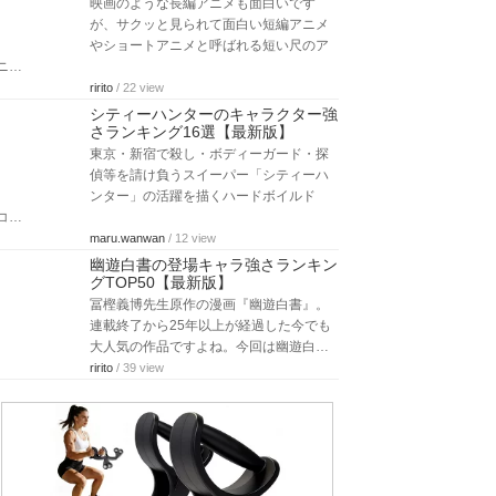
映画のような長編アニメも面白いです
が、サクッと見られて面白い短編アニメ
やショートアニメと呼ばれる短い尺のア
ニ…
ririto
/ 22 view
シティーハンターのキャラクター強
さランキング16選【最新版】
東京・新宿で殺し・ボディーガード・探
偵等を請け負うスイーパー「シティーハ
ンター」の活躍を描くハードボイルド
コ…
maru.wanwan
/ 12 view
幽遊白書の登場キャラ強さランキン
グTOP50【最新版】
冨樫義博先生原作の漫画『幽遊白書』。
連載終了から25年以上が経過した今でも
大人気の作品ですよね。今回は幽遊白…
ririto
/ 39 view