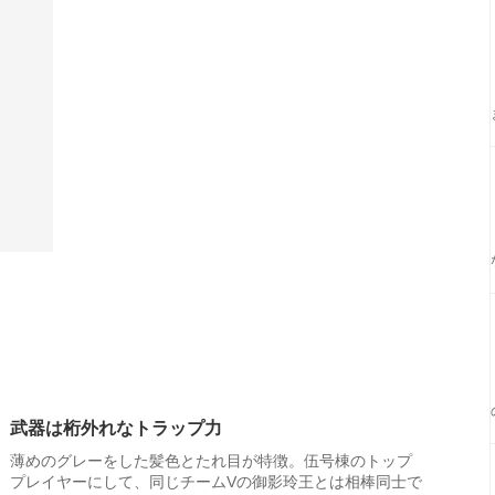
武器は桁外れなトラップ力
薄めのグレーをした髪色とたれ目が特徴。伍号棟のトップ
プレイヤーにして、同じチームVの御影玲王とは相棒同士で