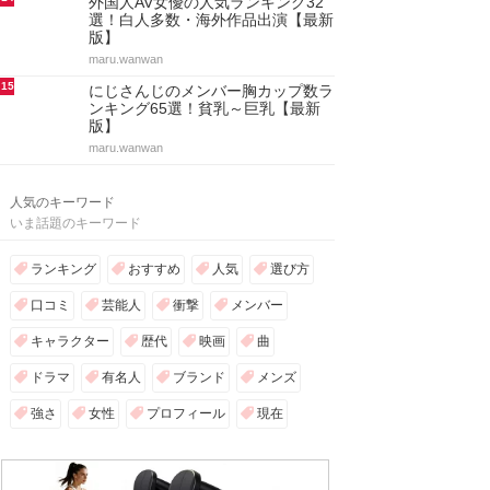
外国人AV女優の人気ランキング32
選！白人多数・海外作品出演【最新
版】
maru.wanwan
15
にじさんじのメンバー胸カップ数ラ
ンキング65選！貧乳～巨乳【最新
版】
maru.wanwan
人気のキーワード
いま話題のキーワード
ランキング
おすすめ
人気
選び方
口コミ
芸能人
衝撃
メンバー
キャラクター
歴代
映画
曲
ドラマ
有名人
ブランド
メンズ
強さ
女性
プロフィール
現在