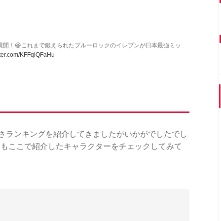
展開！😆これまで鍛えられたブルーロックのイレブンが日本最強ミッ
itter.com/KFFqiQFaHu
強さランキングを紹介してきましたがいかがでしたでし
んもここで紹介したキャラクターをチェックしてみて