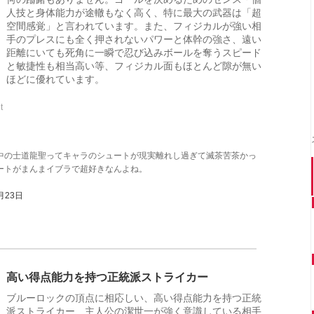
人技と身体能力が途轍もなく高く、特に最大の武器は「超
空間感覚」と言われています。また、フィジカルが強い相
手のプレスにも全く押されないパワーと体幹の強さ、遠い
距離にいても死角に一瞬で忍び込みボールを奪うスピード
と敏捷性も相当高い等、フィジカル面もほとんど隙が無い
ほどに優れています。
t
中の士道龍聖ってキャラのシュートが現実離れし過ぎて滅茶苦茶かっ
ートがまんまイブラで超好きなんよね。
月23日
高い得点能力を持つ正統派ストライカー
ブルーロックの頂点に相応しい、高い得点能力を持つ正統
派ストライカー、主人公の潔世一が強く意識している相手