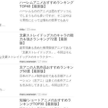
ハーレムアニメおすすめランキング
TOP48【最新版】
ハーレムもののアニメは思わずツッコん
でしまうものも多いですが、そこはやは
り男性にとっては憧れの世界でもあり
ま…
ririto
/ 23 view
文豪ストレイドッグスのキャラの能
力＆強さランキング72選【最新
版】
超常現象も含めた推理探偵アニメである
「文豪ストレイドッグス」。今回はそん
な文豪ストレイドッグスのキャラクター…
maru.wanwan
/ 17 view
京アニの人気作品おすすめランキン
グ50選【最新版】
日本のアニメ制作会社である京都アニメ
ーション（京アニ）は多くの名作アニメ
を生み出してきました。今回は京アニ
の…
maru.wanwan
/ 11 view
短編/ショートアニメのおすすめラ
ンキングTOP30【最新版】