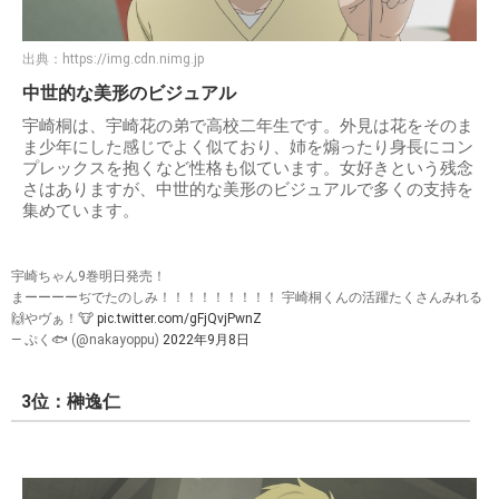
出典：
https://img.cdn.nimg.jp
中世的な美形のビジュアル
宇崎桐は、宇崎花の弟で高校二年生です。外見は花をそのま
ま少年にした感じでよく似ており、姉を煽ったり身長にコン
プレックスを抱くなど性格も似ています。女好きという残念
さはありますが、中世的な美形のビジュアルで多くの支持を
集めています。
宇崎ちゃん9巻明日発売！
まーーーーぢでたのしみ！！！！！！！！！ 宇崎桐くんの活躍たくさんみれる
🙌やヴぁ！🐮
pic.twitter.com/gFjQvjPwnZ
— ぷく🐟 (@nakayoppu)
2022年9月8日
3位：榊逸仁