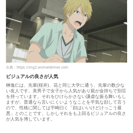
出典：
https://img2.animatetimes.com
ビジュアルの良さが人気
榊逸仁は、先輩(桜井)、花と同じ大学に通う、先輩の数少な
い友人です。美男子で女子から人気があり親が金持ちで別荘
を持っています。それをひけらかさない謙虚な振る舞いもし
ますが、普通なら言いにくいようなことを平気な顔して言う
ので、性格に関しては宇崎曰く「顔はいいけどけっこう最
悪」とのことです。しかしそれをも上回るビジュアルの良さ
が人気を博しています。