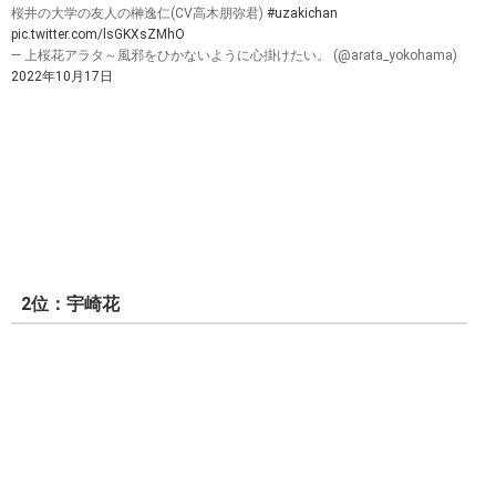
桜井の大学の友人の榊逸仁(CV高木朋弥君)
#uzakichan
pic.twitter.com/lsGKXsZMhO
— 上桜花アラタ～風邪をひかないように心掛けたい。 (@arata_yokohama)
2022年10月17日
2位：宇崎花