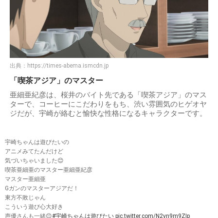
出典：
https://times-abema.ismcdn.jp
「喫茶アジア」のマスター
亜細亜紀彦は、桜井のバイト先である「喫茶アジア」のマス
ターで、コーヒーにこだわりをもち、渋い雰囲気のヒゲオヤ
ジだが、宇崎が絡むと愉快な性格になるキャラクターです。
宇崎ちゃんは遊びたいの
アニメみてたんだけど
気づいちゃいました😊
喫茶亜細亜のマスター亜細亜紀彦
マスター亜細亜
Gガンのマスターアジアだ！
東方不敗じゃん
こういう遊び心大好き
声優さんも一緒😊
#宇崎ちゃんは遊びたい
pic.twitter.com/N2vn9m9ZIp