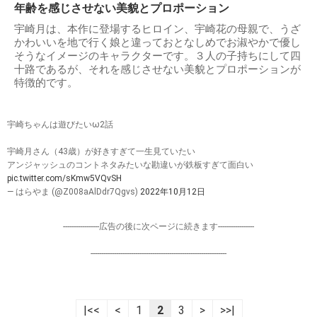
年齢を感じさせない美貌とプロポーション
宇崎月は、本作に登場するヒロイン、宇崎花の母親で、うざ
かわいいを地で行く娘と違っておとなしめでお淑やかで優し
そうなイメージのキャラクターです。３人の子持ちにして四
十路であるが、それを感じさせない美貌とプロポーションが
特徴的です。
宇崎ちゃんは遊びたいω2話
宇崎月さん（43歳）が好きすぎて一生見ていたい
アンジャッシュのコントネタみたいな勘違いが鉄板すぎて面白い
pic.twitter.com/sKmw5VQvSH
— はらやま (@Z008aAlDdr7Qgvs)
2022年10月12日
-----------------広告の後に次ページに続きます-----------------
----------------------------------------------------------------
|<<
<
1
2
3
>
>>|