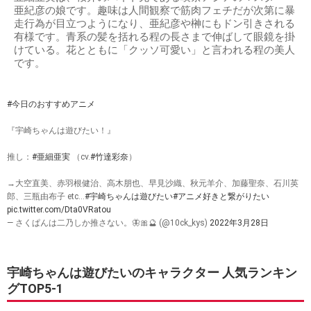
亜紀彦の娘です。趣味は人間観察で筋肉フェチだが次第に暴
走行為が目立つようになり、亜紀彦や榊にもドン引きされる
有様です。青系の髪を括れる程の長さまで伸ばして眼鏡を掛
けている。花とともに「クッソ可愛い」と言われる程の美人
です。
#今日のおすすめアニメ
『宇崎ちゃんは遊びたい！』
推し：
#亜細亜実
（cv.
#竹達彩奈
）
→大空直美、赤羽根健治、高木朋也、早見沙織、秋元羊介、加藤聖奈、石川英
郎、三瓶由布子 etc…
#宇崎ちゃんは遊びたい
#アニメ好きと繋がりたい
pic.twitter.com/Dta0VRatou
— さくぱんは二乃しか推さない。🦋🎀🔮 (@10ck_kys)
2022年3月28日
宇崎ちゃんは遊びたいのキャラクター 人気ランキン
グTOP5-1