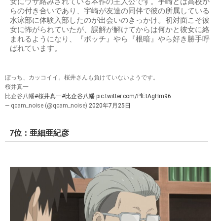
女にウザ絡みされている本作の主人公です。宇崎とは高校か
らの付き合いであり、宇崎が友達の同伴で彼の所属している
水泳部に体験入部したのが出会いのきっかけ。初対面こそ彼
女に怖がられていたが、誤解が解けてからは何かと彼女に絡
まれるようになり、『ボッチ』やら『根暗』やら好き勝手呼
ばれています。
ぼっち、カッコイイ。桜井さんも負けていないようです。
桜井真一
比企谷八幡
#桜井真一
#比企谷八幡
pic.twitter.com/PlEtAgHm96
— qcam_noise (@qcam_noise)
2020年7月25日
7位：亜細亜紀彦