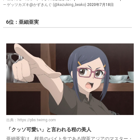
— ゲッツカズキ@かずきんぐ (@kazuking_beako)
2020年7月18日
6位：亜細亜実
出典：
https://pbs.twimg.com
「クッソ可愛い」と言われる程の美人
亜細亜実は、桜井のバイト先である喫茶アジアのマスター・