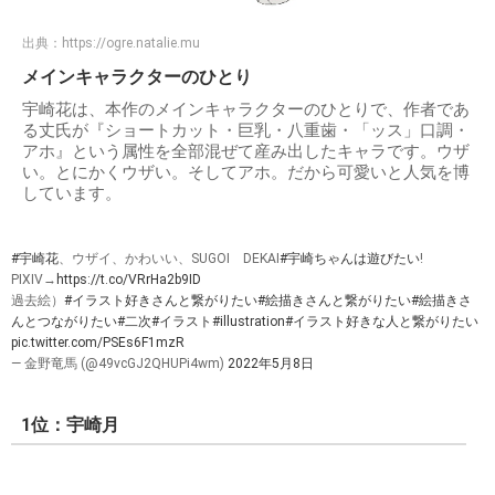
出典：
https://ogre.natalie.mu
メインキャラクターのひとり
宇崎花は、本作のメインキャラクターのひとりで、作者であ
る丈氏が『ショートカット・巨乳・八重歯・「ッス」口調・
アホ』という属性を全部混ぜて産み出したキャラです。ウザ
い。とにかくウザい。そしてアホ。だから可愛いと人気を博
しています。
#宇崎花
、ウザイ、かわいい、SUGOI DEKAI
#宇崎ちゃんは遊びたい
!
PIXIV→
https://t.co/VRrHa2b9ID
過去絵）
#イラスト好きさんと繋がりたい
#絵描きさんと繋がりたい
#絵描きさ
んとつながりたい
#二次
#イラスト
#illustration
#イラスト好きな人と繋がりたい
pic.twitter.com/PSEs6F1mzR
— 金野竜馬 (@49vcGJ2QHUPi4wm)
2022年5月8日
1位：宇崎月