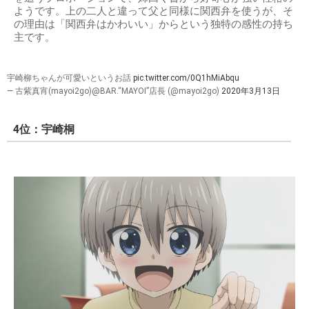
ようです。上の二人と違って父と同様に関西弁を使うが、そ
の理由は「関西弁はかわいい」からという独特の感性の持ち
主です。
宇崎柳ちゃんが可愛いというお話
pic.twitter.com/0Q1hMiAbqu
— 古紫真宵(mayoi2go)@BAR.“MAYOI”店長 (@mayoi2go)
2020年3月13日
4位：宇崎桐