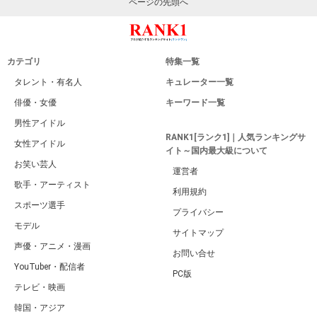
ページの先頭へ
カテゴリ
特集一覧
タレント・有名人
キュレーター一覧
俳優・女優
キーワード一覧
男性アイドル
RANK1[ランク1]｜人気ランキングサ
女性アイドル
イト～国内最大級について
お笑い芸人
運営者
歌手・アーティスト
利用規約
スポーツ選手
プライバシー
モデル
サイトマップ
声優・アニメ・漫画
お問い合せ
YouTuber・配信者
PC版
テレビ・映画
韓国・アジア