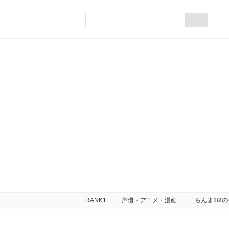
RANK1
声優・アニメ・漫画
らんま1/2