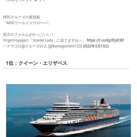
MSCクルーズの新造船
「MSCワールドエウローパ」
前方のフォルムがかっこいい！
VirginVoyageの「Scarlet Lady」に似てますね～。
https://t.co/Kjzl5ylCBf
— クマゴロ@クルーズの人 (@kumagoromi123)
2022年2月10日
1位：クイーン・エリザベス