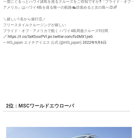
一度にぐるっとハワイ諸島を巡るクルーズをご存知ですか❓『プライド・オブ・
アメリカ』はハワイ4島を巡る唯一の航路🛳目覚めると次の島へ😍🌈
＼嬉しい1名から催行👏／
フリースタイルクルージングが嬉しい
プライド・オブ・アメリカで航く ハワイ4島周遊クルーズ9日間
🔗
https://t.co/SxK5sxrPVl
pic.twitter.com/fs0MX1jieG
— HIS_japan エイチアイエス 公式 (@HIS_japan)
2022年9月6日
2位：MSCワールドエウローパ