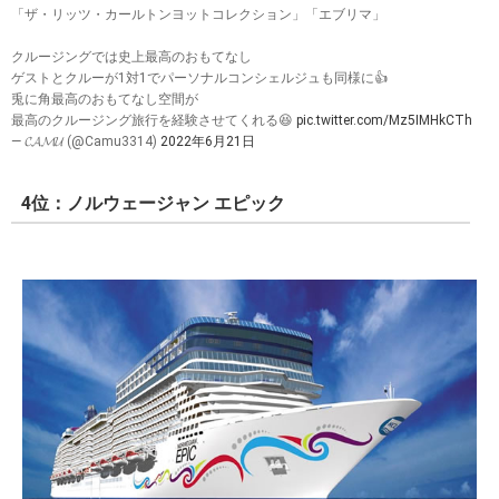
「ザ・リッツ・カールトンヨットコレクション」「エブリマ」
クルージングでは史上最高のおもてなし
ゲストとクルーが1対1でパーソナルコンシェルジュも同様に👍
兎に角最高のおもてなし空間が
最高のクルージング旅行を経験させてくれる😆
pic.twitter.com/Mz5IMHkCTh
— 𝓒𝓐𝓜𝓤 (@Camu3314)
2022年6月21日
4位：ノルウェージャン エピック