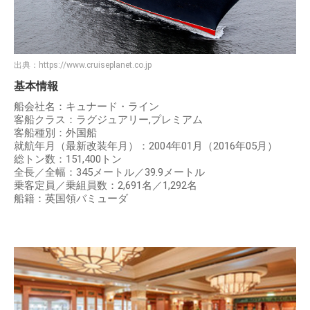
出典：
https://www.cruiseplanet.co.jp
基本情報
船会社名：キュナード・ライン
客船クラス：ラグジュアリー,プレミアム
客船種別：外国船
就航年月（最新改装年月）：2004年01月（2016年05月）
総トン数：151,400トン
全長／全幅：345メートル／39.9メートル
乗客定員／乗組員数：2,691名／1,292名
船籍：英国領バミューダ