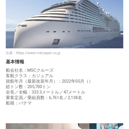
出典：
https://www.i-net-japan.co.jp
基本情報
船会社名：MSCクルーズ
客船クラス：カジュアル
就航年月（最新改装年月）：2022年05月（）
総トン数：205,700トン
全長／全幅：333.3メートル／47メートル
乗客定員／乗組員数：6,761名／2,138名
船籍：パナマ