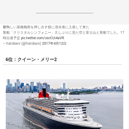
------------------------------------------------------------------
鬱陶しい菜種梅雨を押し出す様に清水港に入港して来た
客船「クリスタルシンフォニー」久しぶりに見た空と富士山と客船でした。17
時出港予定
pic.twitter.com/osrCUi4aVR
— hatobars (@hatobars)
2017年4月12日
6位：クイーン・メリー2