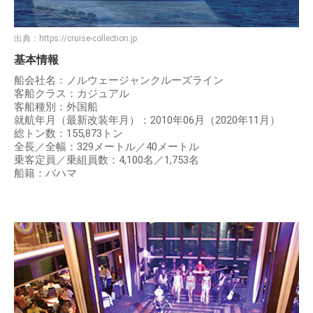
出典：
https://cruise-collection.jp
基本情報
船会社名：ノルウェージャンクルーズライン
客船クラス：カジュアル
客船種別：外国船
就航年月（最新改装年月）：2010年06月（2020年11月）
総トン数：155,873トン
全長／全幅：329メートル／40メートル
乗客定員／乗組員数：4,100名／1,753名
船籍：バハマ