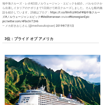
地中海クルーズ・レポ4日目ノルウェージャン・エピックを紹介。バルセロナか
ら出港しイタリアのナポリまで1日掛けて終日クルーズしました。そんな船内施
設を紹介しています。詳細はブログ：
https://t.co/l8mfczWGxF
#地中海クルー
ズ
#ノルウェージャンエピック
#Mediterranean
cruise
#NorwegianEpic
pic.twitter.com/4Fbs3nT2H6
— メカ好きおじさん (@mechasukiojisan)
2019年7月1日
3位：プライド オブ アメリカ