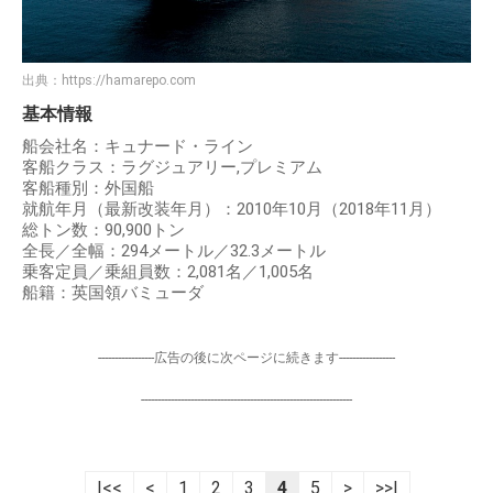
出典：
https://hamarepo.com
基本情報
船会社名：キュナード・ライン
客船クラス：ラグジュアリー,プレミアム
客船種別：外国船
就航年月（最新改装年月）：2010年10月（2018年11月）
総トン数：90,900トン
全長／全幅：294メートル／32.3メートル
乗客定員／乗組員数：2,081名／1,005名
船籍：英国領バミューダ
-----------------広告の後に次ページに続きます-----------------
----------------------------------------------------------------
|<<
<
1
2
3
4
5
>
>>|