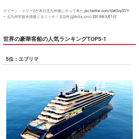
クイーン・メリー2が本日北九州港にやって来た
pic.twitter.com/6bK5rp3l7Y
— 北九州市観光情報ぐるリッチ！北Q州 (@kcta_sns)
2019年3月1日
世界の豪華客船の人気ランキングTOP5-1
5位：エブリマ