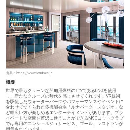
出典：
https://www.icruises.jp
概要
世界で最もクリーンな船舶用燃料の1つであるLNGを使用
し、新たなクルーズの時代を感じさせてくれます。VR技術
を駆使したウォーターパークやパフォーマンスやイベントに
合わせてつくられた多機能会場「ルナパーク・スタジオ」な
ど幅広い方が楽しめるエンターテイメントがあります。プラ
イベートな空間を贅沢に使うことができるMSCヨットクラブ
では専用のコンシェルジュサービス、プール、レストランが
用意されています。