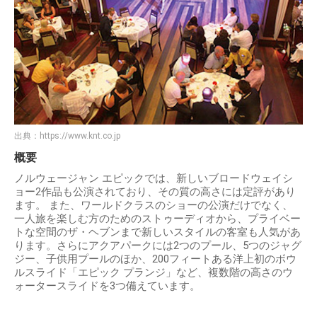
出典：
https://www.knt.co.jp
概要
ノルウェージャン エピックでは、新しいブロードウェイシ
ョー2作品も公演されており、その質の高さには定評があり
ます。 また、ワールドクラスのショーの公演だけでなく、
一人旅を楽しむ方のためのストゥーディオから、プライベー
トな空間のザ・ヘブンまで新しいスタイルの客室も人気があ
ります。さらにアクアパークには2つのプール、5つのジャグ
ジー、子供用プールのほか、200フィートある洋上初のボウ
ルスライド「エピック プランジ」など、複数階の高さのウ
ォータースライドを3つ備えています。