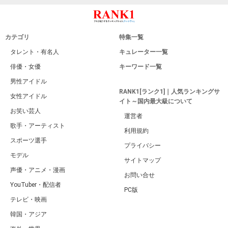
カテゴリ
特集一覧
タレント・有名人
キュレーター一覧
俳優・女優
キーワード一覧
男性アイドル
RANK1[ランク1]｜人気ランキングサ
女性アイドル
イト～国内最大級について
お笑い芸人
運営者
歌手・アーティスト
利用規約
スポーツ選手
プライバシー
モデル
サイトマップ
声優・アニメ・漫画
お問い合せ
YouTuber・配信者
PC版
テレビ・映画
韓国・アジア