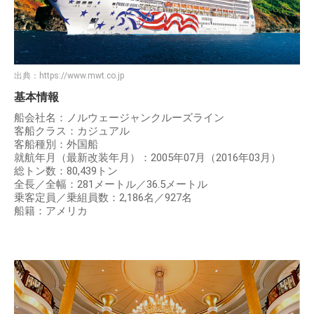
出典：
https://www.mwt.co.jp
基本情報
船会社名：ノルウェージャンクルーズライン
客船クラス：カジュアル
客船種別：外国船
就航年月（最新改装年月）：2005年07月（2016年03月）
総トン数：80,439トン
全長／全幅：281メートル／36.5メートル
乗客定員／乗組員数：2,186名／927名
船籍：アメリカ