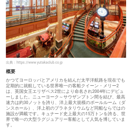
出典：
https://www.yutakaclub.co.jp
概要
かつてヨーロッパとアメリカを結んだ太平洋航路を現在でも
定期的に就航している世界唯一の客船クイーン・メリー2
は、英国女王エリザベス2世により命名され2004年にデビュ
ーしました。ニューヨーク～サウザンプトン間を結び、最高
速力は約30ノットを誇り、洋上最大規模のボールルーム（ダ
ンスホール）、洋上初のプラネタリウムなど同船ならではの
施設が満載です。キュナード史上最大の15万トンを誇る、世
界で唯一の大型ラグジュアリー客船として人気を博していま
す。