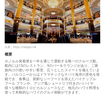
出典：
https://tabippo.net
概要
ホノルル発着便を一年を通じて運航する唯一のクルーズ船。
船内には15のレストラン、9のバー＆ラウンジがあり、ご家
族向けの使いやすい客室、広々としたスイートを備えていま
す。バルコニーからはドラマチックなナパリ海岸の景色を堪
能でき、食事は、新鮮なシーフードを添えたパイナップル
ブール ブランや、アジア風ショートリブ付きのパパイヤ、
様々な種類のトロピカルジュースなど、地元のハワイ料理を
使って本格的なハワイのグルメ体験ができます。