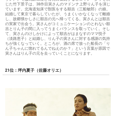
じた竹下景子は、38作目寅さんのマドンナ上野りん子を演じ
ています。北海道知床で獣医をする順吉（三船敏郎）の娘。
結婚して東京で暮らしていたが、うまくいかなくなって離婚
し、故郷懐かしさに順吉の元へ帰ってくる。寅さんとは順吉
の実家で出会う。寅さんがコミュニケーションのとれない順
吉とりん子の間に入ってうまくバランスを取っていく。そし
て、寅さんのけしかけによって順吉がはまなすのママ悦子
（淡路恵子）と結婚し、りん子の寅さんに対する感謝の気持
ちが強くなっていく。ところが、酒の席で放った船長の「り
ん子ちゃんに惚れてるんでねえのか？」という言葉が原因で
寅さんはりん子の元を去っていくことになります。
21位：坪内夏子（佐藤オリエ）