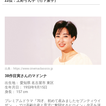
22位：上野りん子（竹下景子）
出典：
https://www.cinemaclassics.jp
38作目寅さんのマドンナ
出生地： 愛知県 名古屋市 東区
生年月日： 1953年9月15日
身長： 157 cm
プレミアムドラマ『70才、初めて産みましたセブンティウイ
ザン。』では高齢出産と育児に奮闘するヒロイン・夕子を演