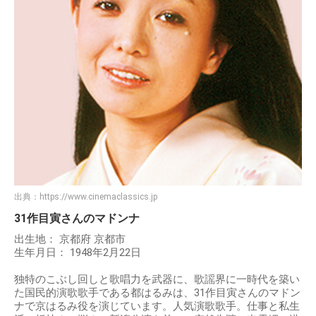
出典：
https://www.cinemaclassics.jp
31作目寅さんのマドンナ
出生地： 京都府 京都市
生年月日： 1948年2月22日
独特のこぶし回しと歌唱力を武器に、歌謡界に一時代を築い
た国民的演歌歌手である都はるみは、31作目寅さんのマドン
ナで京はるみ役を演じています。人気演歌歌手。仕事と私生