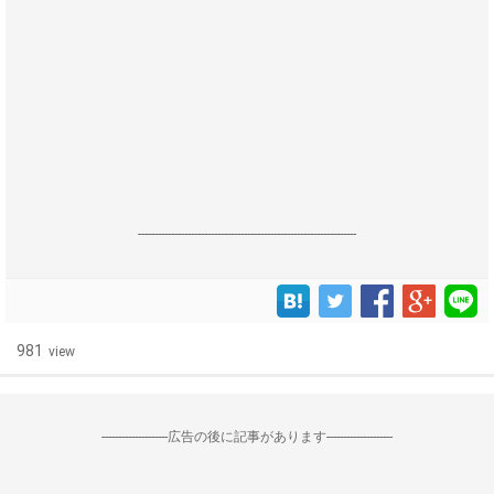
------------------------------------------------------------------
981
view
--------------------広告の後に記事があります--------------------