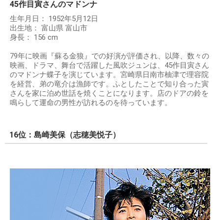
45作目寅さんのマドンナ
生年月日： 1952年5月12日
出生地： 富山県 富山市
身長： 156 cm
79年に映画『蘇る金狼』での好演が評価され、以降、数々の
映画、ドラマ、舞台で活躍した風吹ジュンは、45作目寅さん
のマドンナ蝶子を演じています。宮崎県日南市柚津で理容院
を経営、弟の竜介は漁師です。ふとしたことで知り合った寅
さんを家に泊め世話を焼くことになります。店のドアの鈴を
鳴らして運命の男性が訪れるのを待っています。
16位：島崎美保（志穂美悦子）