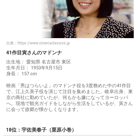
出典：
https://www.cinemaclassics.jp
41作目寅さんのマドンナ
出生地： 愛知県 名古屋市 東区
生年月日： 1953年9月15日
身長： 157 cm
映画「男はつらいよ」のマドンナ役を3度務めた中の41作目
で、江上久美子役を演じて注目を集めました。岐阜出身、東
京の商社に勤めていたが、何もかも嫌になってヨーロッパ
へ。現地で観光ガイドをしながら生活をしているが、寅さん
に会って故郷が懐かしくなります。
18位：宇佐美春子（栗原小巻）