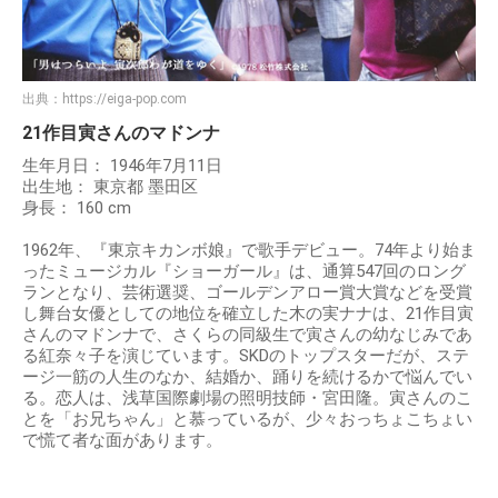
出典：
https://eiga-pop.com
21作目寅さんのマドンナ
生年月日： 1946年7月11日
出生地： 東京都 墨田区
身長： 160 cm
1962年、『東京キカンボ娘』で歌手デビュー。74年より始ま
ったミュージカル『ショーガール』は、通算547回のロング
ランとなり、芸術選奨、ゴールデンアロー賞大賞などを受賞
し舞台女優としての地位を確立した木の実ナナは、21作目寅
さんのマドンナで、さくらの同級生で寅さんの幼なじみであ
る紅奈々子を演じています。SKDのトップスターだが、ステ
ージ一筋の人生のなか、結婚か、踊りを続けるかで悩んでい
る。恋人は、浅草国際劇場の照明技師・宮田隆。寅さんのこ
とを「お兄ちゃん」と慕っているが、少々おっちょこちょい
で慌て者な面があります。