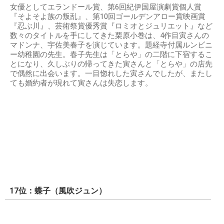
女優としてエランドール賞、第6回紀伊国屋演劇賞個人賞
『そよそよ族の叛乱』、第10回ゴールデンアロー賞映画賞
『忍ぶ川』、芸術祭賞優秀賞『ロミオとジュリエット』など
数々のタイトルを手にしてきた栗原小巻は、4作目寅さんの
マドンナ、宇佐美春子を演じています。題経寺付属ルンビニ
ー幼稚園の先生。春子先生は「とらや」の二階に下宿するこ
とになり、久しぶりの帰ってきた寅さんと「とらや」の店先
で偶然に出会います。一目惚れした寅さんでしたが、またし
ても婚約者が現れて寅さんは失恋します。
17位：蝶子（風吹ジュン）