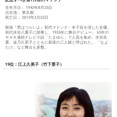
生年月日： 1943年8月25日
出生地： 東京都
死亡日： 2013年2月22日
映画『男はつらいよ』初代マドンナ・冬子役を演じた女優。
初代水谷八重子に師事し、1955年に舞台デビュー。 65年の
ＮＨＫ連続テレビ小説「たまゆら」で人気を集め、水谷良
重、波乃久里子とともに新派の三人娘と呼ばれた。 「なよ
たけ」など舞台も多数。
19位：江上久美子（竹下景子）