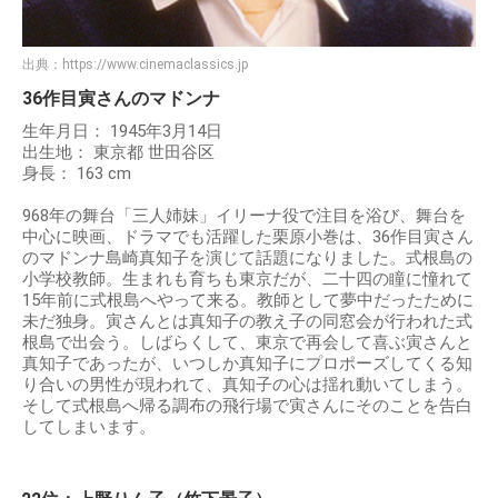
出典：
https://www.cinemaclassics.jp
36作目寅さんのマドンナ
生年月日： 1945年3月14日
出生地： 東京都 世田谷区
身長： 163 cm
968年の舞台「三人姉妹」イリーナ役で注目を浴び、舞台を
中心に映画、ドラマでも活躍した栗原小巻は、36作目寅さん
のマドンナ島崎真知子を演じて話題になりました。式根島の
小学校教師。生まれも育ちも東京だが、二十四の瞳に憧れて
15年前に式根島へやって来る。教師として夢中だったために
未だ独身。寅さんとは真知子の教え子の同窓会が行われた式
根島で出会う。しばらくして、東京で再会して喜ぶ寅さんと
真知子であったが、いつしか真知子にプロポーズしてくる知
り合いの男性が現われて、真知子の心は揺れ動いてしまう。
そして式根島へ帰る調布の飛行場で寅さんにそのことを告白
してしまいます。