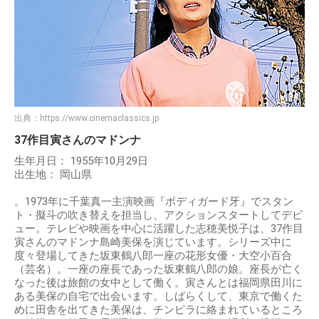
出典：
https://www.cinemaclassics.jp
37作目寅さんのマドンナ
生年月日： 1955年10月29日
出生地： 岡山県
。1973年に千葉真一主演映画『ボディガード牙』でスタン
ト・擬斗の吹き替えを担当し、アクションスタートしてデビ
ュー。テレビや映画を中心に活躍した志穂美悦子は、37作目
寅さんのマドンナ島崎美保を演じています。シリーズ中に
度々登場してきた坂東鶴八郎一座の花形女優・大空小百合
（芸名）。一座の座長であった坂東鶴八郎の娘。座長が亡く
なった後は旅館の女中として働く。寅さんとは福岡県田川に
ある美保の自宅で出会います。しばらくして、東京で働くた
めに田舎を出てきた美保は、チンピラに絡まれているところ