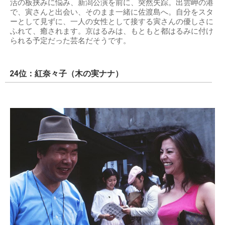
活の板挟みに悩み、新潟公演を前に、突然失踪。出雲岬の港
で、寅さんと出会い、そのまま一緒に佐渡島へ。自分をスタ
ーとして見ずに、一人の女性として接する寅さんの優しさに
ふれて、癒されます。京はるみは、もともと都はるみに付け
られる予定だった芸名だそうです。
24位：紅奈々子（木の実ナナ）