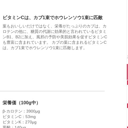
ビタミンCは、カブ1束でホウレンソウ1束に匹敵
葉もおいしいだけではなく、栄養がたっぷりのカブは、カ
ロテンの他に、糖質の代謝に効果的と言われているビタミ
ンB1、B2に加え、風邪の予防や美肌効果を促すビタミンC
も豊富に含まれています。 カブの葉に含まれるビタミンC
は、カブ1束でホウレンソウ1束に匹敵します。
栄養価（100g中）
β-カロテン：3900μg
ビタミンC：53mg
ビタミンK：270μg
葉酸：140μg