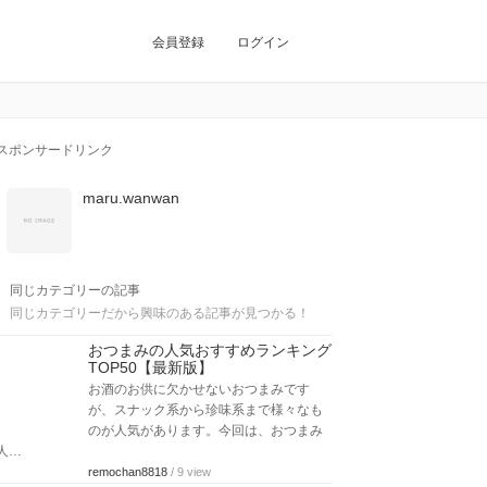
会員登録
ログイン
スポンサードリンク
maru.wanwan
同じカテゴリーの記事
同じカテゴリーだから興味のある記事が見つかる！
おつまみの人気おすすめランキング
TOP50【最新版】
お酒のお供に欠かせないおつまみです
が、スナック系から珍味系まで様々なも
のが人気があります。今回は、おつまみ
人…
remochan8818
/ 9 view