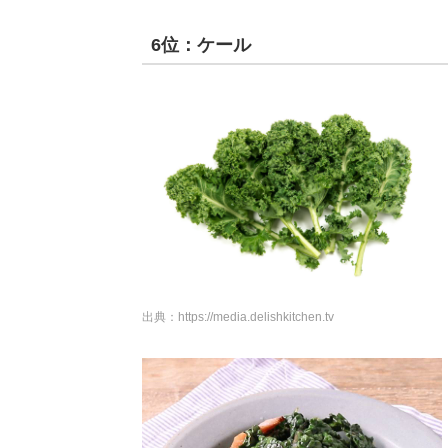
6位：ケール
出典：
https://media.delishkitchen.tv