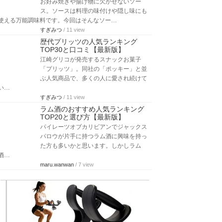
お好み焼きや揚げ物に欠かせないソー
ス。ソースは料理の味付けや隠し味にも
使える万能調味料です。今回はそんなソー…
すぎみつ
/ 11 view
歴代プリッツの人気ランキング
TOP30と口コミ【最新版】
江崎グリコが発売するスナックお菓子
「プリッツ」。同社の「ポッキー」と並
ぶ人気商品で、多くの人に愛され続けて
い…
すぎみつ
/ 11 view
ラム酒のおすすめ人気ランキング
TOP20と選び方【最新版】
パイレーツオブカリビアンでジャックス
パロウが片手に持つラム酒に興味を持っ
た方も多いかと思います。しかしラム
酒…
maru.wanwan
/ 7 view