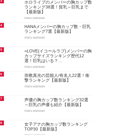
3
ホロライブのメンバーの胸カップ数
ランキング38選！貧乳～巨乳まで
【最新版】
maru.wanwan
4
HANAメンバーの胸カップ数・巨乳
ランキング7選【最新版】
maru.wanwan
5
=LOVE(イコールラブ)メンバーの胸
カップサイズランキング歴代12
選！巨乳はいる？…
maru.wanwan
6
崇教真光の芸能人/有名人22選！衝
撃ランキング【最新版】
maru.wanwan
7
声優の胸カップ数ランキング32選
～巨乳の声優も紹介【最新版】
maru.wanwan
8
女子アナの胸カップ数ランキング
TOP30【最新版】