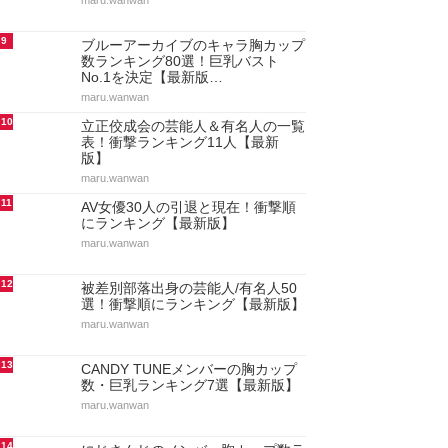
maru.wanwan
9
ブルーアーカイブのキャラ胸カップ
数ランキング80選！巨乳バスト
No.1を決定【最新版…
maru.wanwan
10
立正佼成会の芸能人＆有名人の一覧
表！衝撃ランキング11人【最新
版】
maru.wanwan
11
AV女優30人の引退と現在！衝撃順
にランキング【最新版】
maru.wanwan
12
被差別部落出身の芸能人/有名人50
選！衝撃順にランキング【最新版】
maru.wanwan
13
CANDY TUNEメンバーの胸カップ
数・巨乳ランキング7選【最新版】
maru.wanwan
14