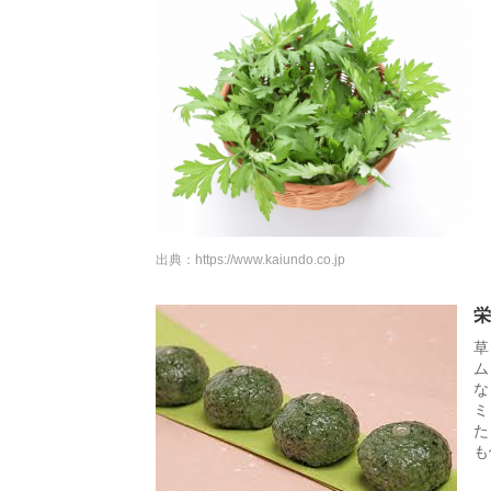
出典：
https://www.kaiundo.co.jp
栄
草
ム
な
ミ
た
も