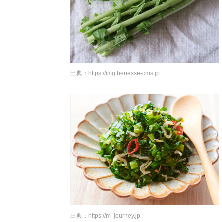
出典：
https://img.benesse-cms.jp
出典：
https://mi-journey.jp