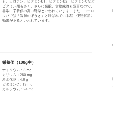
も、カロテン、ビタミンB1、ビタミンB2、ビタミンCなど
ビタミン類も多く、さらに葉酸、食物繊維も豊富なので、
非常に栄養価の高い野菜といわれています。また、ヨーロ
ッパでは「胃腸のほうき」と呼ばれている程、便秘解消に
効果があるといわれています。
栄養価（100g中）
ナトリウム：5 mg
カリウム：280 mg
炭水化物：4.6 g
ビタミンC：19 mg
カルシウム：24 mg