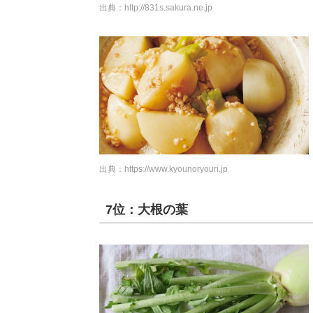
出典：
http://831s.sakura.ne.jp
出典：
https://www.kyounoryouri.jp
7位：大根の葉