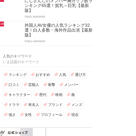
にじさんじのメンバー胸カップ数ラ
ンキング65選！貧乳～巨乳【最新
版】
maru.wanwan
15
外国人AV女優の人気ランキング32
選！白人多数・海外作品出演【最新
版】
maru.wanwan
人気のキーワード
いま話題のキーワード
ランキング
おすすめ
人気
選び方
口コミ
芸能人
衝撃
メンバー
キャラクター
歴代
映画
曲
ドラマ
有名人
ブランド
メンズ
強さ
女性
プロフィール
現在