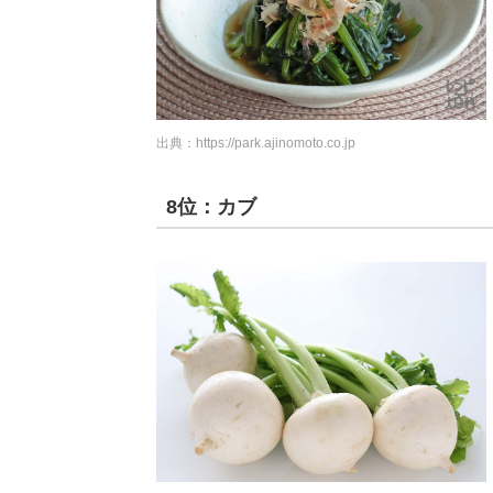
出典：
https://park.ajinomoto.co.jp
8位：カブ