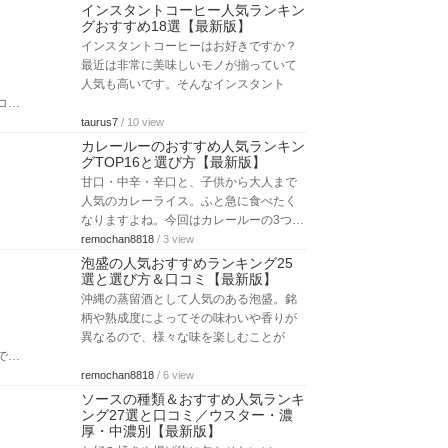
インスタントコーヒー人気ランキン
グおすすめ18選【最新版】
インスタントコーヒーはお好きですか？
最近は非常に美味しいモノが揃っていて
人気も高いです。そんなインスタント
コ…
taurus7
/ 10 view
カレールーのおすすめ人気ランキン
グTOP16と選び方【最新版】
甘口・中辛・辛口と、子供から大人まで
人気のカレーライス。ふと急に食べたく
なりますよね。今回はカレールーの3つ…
remochan8818
/ 3 view
泡盛の人気おすすめランキング25
選と選び方＆口コミ【最新版】
沖縄の蒸留酒として人気のある泡盛。銘
柄や熟成度によってその味わいや香りが
異なるので、様々な味を楽しむことが
で…
remochan8818
/ 6 view
ソースの種類＆おすすめ人気ランキ
ング27選と口コミ／ウスター・濃
厚・中濃別【最新版】