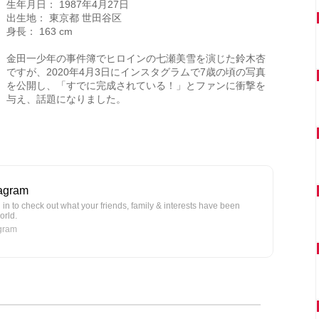
生年月日： 1987年4月27日
出生地： 東京都 世田谷区
身長： 163 cm
金田一少年の事件簿でヒロインの七瀬美雪を演じた鈴木杏
ですが、2020年4月3日にインスタグラムで7歳の頃の写真
を公開し、「すでに完成されている！」とファンに衝撃を
与え、話題になりました。
tagram
n to check out what your friends, family & interests have been
orld.
agram