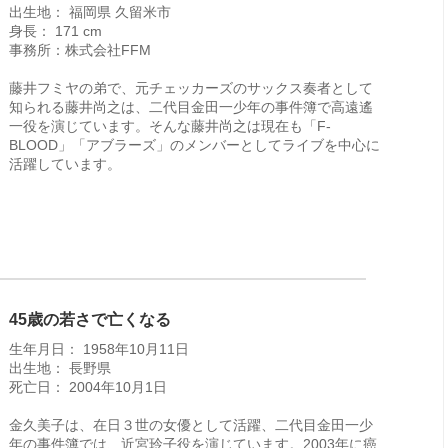
出生地： 福岡県 久留米市
身長： 171 cm
事務所：株式会社FFM
藤井フミヤの弟で、元チェッカーズのサックス奏者として
知られる藤井尚之は、二代目金田一少年の事件簿で高遠遙
一役を演じています。そんな藤井尚之は現在も「F-
BLOOD」「アブラーズ」のメンバーとしてライブを中心に
活躍しています。
45歳の若さで亡くなる
生年月日： 1958年10月11日
出生地： 長野県
死亡日： 2004年10月1日
金久美子は、在日３世の女優として活躍、二代目金田一少
年の事件簿では、近宮玲子役を演じています。2003年に癌