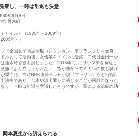
発症し、一時は引退も決意
980年9月9日
木県 野木町
ャイルド（1995年 - 2009年）
009年 - ）
ンプ『全国女子高生制服コレクション』準グランプリを受賞。
イドルとして活動後、女優業をメインに活躍、二代目金田一少
は速水玲香役を演じました。2015年2月にリウマチを発症し
は激痛により立ち上がれない、指が曲がってミカンの皮も剥け
が重症化。当時NHK連続テレビ小説『マッサン』など2作品
で出演中であり、台本や演出通りに演じることが困難になった
になり、一時は引退も意識したそうですが、薬による治療の効
。
岡本夏生から訴えられる