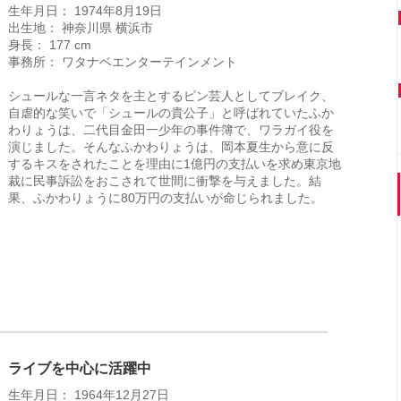
生年月日： 1974年8月19日
出生地： 神奈川県 横浜市
身長： 177 cm
事務所： ワタナベエンターテインメント
シュールな一言ネタを主とするピン芸人としてブレイク、
自虐的な笑いで「シュールの貴公子」と呼ばれていたふか
わりょうは、二代目金田一少年の事件簿で、ワラガイ役を
演じました。そんなふかわりょうは、岡本夏生から意に反
するキスをされたことを理由に1億円の支払いを求め東京地
裁に民事訴訟をおこされて世間に衝撃を与えました。結
果、ふかわりょうに80万円の支払いが命じられました。
ライブを中心に活躍中
生年月日： 1964年12月27日