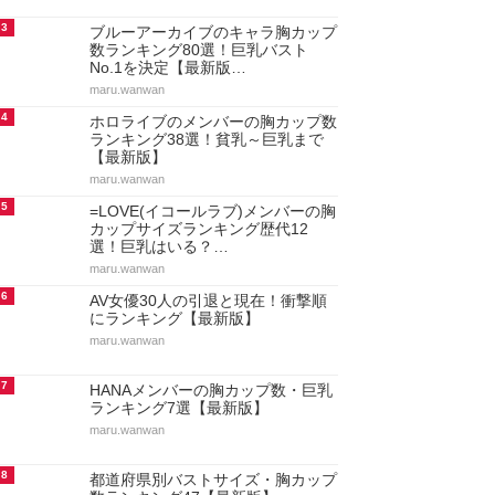
3
ブルーアーカイブのキャラ胸カップ
数ランキング80選！巨乳バスト
No.1を決定【最新版…
maru.wanwan
4
ホロライブのメンバーの胸カップ数
ランキング38選！貧乳～巨乳まで
【最新版】
maru.wanwan
5
=LOVE(イコールラブ)メンバーの胸
カップサイズランキング歴代12
選！巨乳はいる？…
maru.wanwan
6
AV女優30人の引退と現在！衝撃順
にランキング【最新版】
maru.wanwan
7
HANAメンバーの胸カップ数・巨乳
ランキング7選【最新版】
maru.wanwan
8
都道府県別バストサイズ・胸カップ