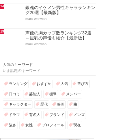
14
銀魂のイケメン男性キャラランキン
グ20選【最新版】
maru.wanwan
15
声優の胸カップ数ランキング32選
～巨乳の声優も紹介【最新版】
maru.wanwan
人気のキーワード
いま話題のキーワード
ランキング
おすすめ
人気
選び方
口コミ
芸能人
衝撃
メンバー
キャラクター
歴代
映画
曲
ドラマ
有名人
ブランド
メンズ
強さ
女性
プロフィール
現在