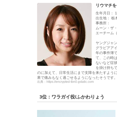
リウマチを
生年月日： 1
出生地： 栃
事務所：
ムーン・ザ・チ
エーチーム（2
ヤングジャ
グラビアア
年の事件簿で
て、この時
ないなど症状
を掛け持ち
のに加えて、日常生活にまで支障を来たすよう
果で痛みもなく過ごせるようになったそうです
出典：
https://encrypted-tbn0.gstatic.com
3位：ワラガイ役/ふかわりょう