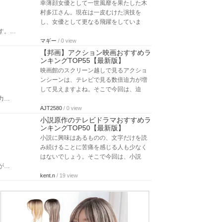
幸薄顔女優として一世風靡を果たした木
村多江さん。現在は一皮むけた演技を
し、女優として更なる飛躍をしていま
す。…
マギー
/ 0 view
【邦画】アクション映画おすすめラ
ンキングTOP55【最新版】
映画館のスクリーン越しで見るアクショ
ンシーンは、テレビで見る数倍迫力が増
して見えますよね。そこで今回は、迫
力…
AJT2580
/ 0 view
小説原作のテレビドラマおすすめラ
ンキングTOP50【最新版】
小説に興味はあるものの、文字だけを読
み続けることに苦痛を感じる人も少なく
はないでしょう。そこで今回は、小説
が…
kent.n
/ 19 view