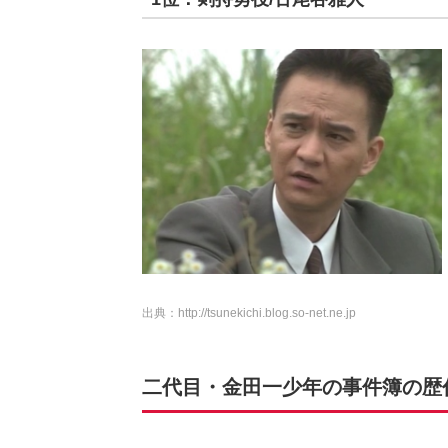
出典：
http://tsunekichi.blog.so-net.ne.jp
二代目・金田一少年の事件簿の歴代