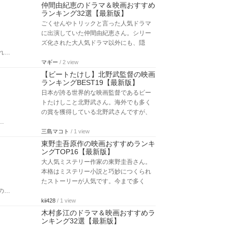
仲間由紀恵のドラマ＆映画おすすめ
ランキング32選【最新版】
ごくせんやトリックと言った人気ドラマ
に出演していた仲間由紀恵さん。シリー
ズ化された大人気ドラマ以外にも、隠
れ…
マギー
/ 2 view
【ビートたけし】北野武監督の映画
ランキングBEST19【最新版】
日本が誇る世界的な映画監督であるビー
トたけしこと北野武さん。海外でも多く
の賞を獲得している北野武さんですが、
…
三島マコト
/ 1 view
東野圭吾原作の映画おすすめランキ
ングTOP16【最新版】
大人気ミステリー作家の東野圭吾さん。
本格はミステリー小説と巧妙につくられ
たストーリーが人気です。今まで多く
の…
kii428
/ 1 view
木村多江のドラマ＆映画おすすめラ
ンキング32選【最新版】