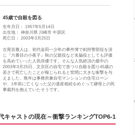
45歳で自殺を図る
生年月日： 1957年5月14日
出生地： 神奈川県 川崎市 中原区
死亡日： 2003年3月25日
古尾谷雅人は、初代金田一少年の事件簿で剣持警部役を演
じ『六番目の小夜子』秋の父親役など名脇役としても評価
を高めていった人気俳優です。そんな人気絶頂の最中の
2003年3月25日、文京区の自宅で首つり自殺を図り45歳の
若さで死亡したことが報じられると世間に大きな衝撃を与
えました。晩年は事務所兼自宅マンションの住宅ローン
や、1年前に亡くなった父の遺産相続をめぐって継母との民
事裁判を抱えていたそうです。
キャストの現在～衝撃ランキングTOP6-1