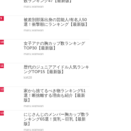
数ランキング47【最新版】
maru.wanwan
9
被差別部落出身の芸能人/有名人50
選！衝撃順にランキング【最新版】
maru.wanwan
10
女子アナの胸カップ数ランキング
TOP30【最新版】
maru.wanwan
11
歴代のジュニアアイドル人気ランキ
ングTOP15【最新版】
kii428
12
家から捨てるべき物ランキング51
選！断捨離する理由も紹介【最新
版】
maru.wanwan
13
にじさんじのメンバー胸カップ数ラ
ンキング65選！貧乳～巨乳【最新
版】
maru.wanwan