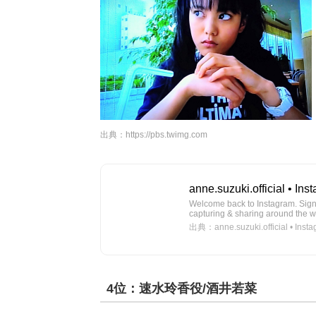
出典：
https://pbs.twimg.com
anne.suzuki.official • Ins
Welcome back to Instagram. Sign i
capturing & sharing around the w
出典：anne.suzuki.official • Inst
4位：速水玲香役/酒井若菜