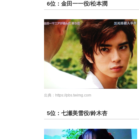
6位：金田一一役/松本潤
出典：
https://pbs.twimg.com
5位：七瀬美雪役/鈴木杏