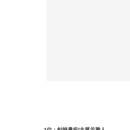
1位：剣持勇役/古尾谷雅人