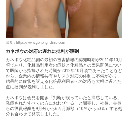
出典：
https://www.gohongi-clinic.com
カネボウの対応の遅れに批判が殺到
カネボウ化粧品側の最初の被害情報の認知時期が2011年10月
頃であり、化粧品利用者の症状と化粧品との因果関係につい
て医師から指摘された時期が2012年10月頃であったことなど
から、企業内の情報共有やリスク対応の体制に不備があり、
結果的に症状を訴える化粧品利用者への対応も大幅に遅れた
点に批判が殺到しました。
カネボウは会見を開き「判断が誤っていたと痛感している。
発症されたすべての方におわびする」と謝罪し、社長、会長
らの役員報酬を9月分から6カ月減額（10％から50％）する処
分も合わせて発表しました。