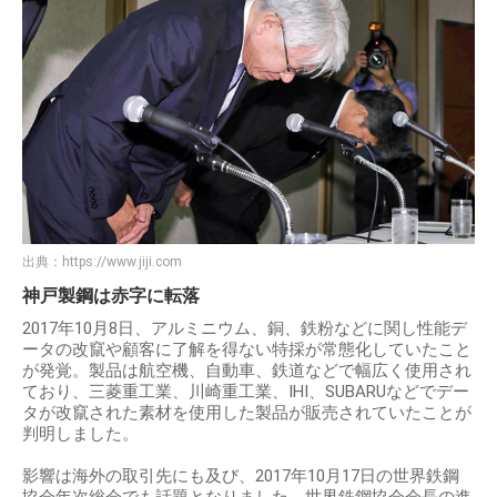
出典：
https://www.jiji.com
神戸製鋼は赤字に転落
2017年10月8日、アルミニウム、銅、鉄粉などに関し性能デ
ータの改竄や顧客に了解を得ない特採が常態化していたこと
が発覚。製品は航空機、自動車、鉄道などで幅広く使用され
ており、三菱重工業、川崎重工業、IHI、SUBARUなどでデー
タが改竄された素材を使用した製品が販売されていたことが
判明しました。
影響は海外の取引先にも及び、2017年10月17日の世界鉄鋼