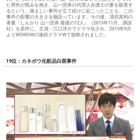
た男性が恨みを抱き、山一證券の代理人弁護士の妻を殺害す
るという、痛ましい事件が立て続けに起こったことも、この
事件の影響の大きさを物語っています。その後、清武英利の
著書『しんがり 山一證券 最後の12人』（2013年11月、講談
社）を原作に、主演・江口洋介でドラマ化され、2015年9月
よりWOWOWの連続ドラマWで放映されました。
19位：カネボウ化粧品白斑事件