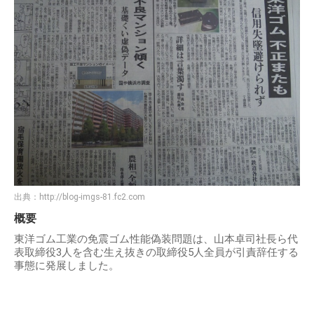
出典：
http://blog-imgs-81.fc2.com
概要
東洋ゴム工業の免震ゴム性能偽装問題は、山本卓司社長ら代
表取締役3人を含む生え抜きの取締役5人全員が引責辞任する
事態に発展しました。