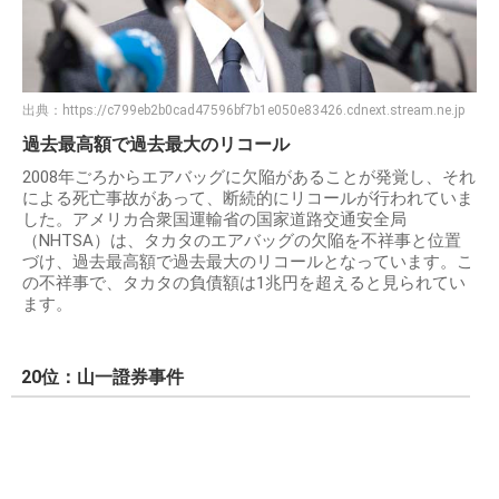
出典：
https://c799eb2b0cad47596bf7b1e050e83426.cdnext.stream.ne.jp
過去最高額で過去最大のリコール
2008年ごろからエアバッグに欠陥があることが発覚し、それ
による死亡事故があって、断続的にリコールが行われていま
した。アメリカ合衆国運輸省の国家道路交通安全局
（NHTSA）は、タカタのエアバッグの欠陥を不祥事と位置
づけ、過去最高額で過去最大のリコールとなっています。こ
の不祥事で、タカタの負債額は1兆円を超えると見られてい
ます。
20位：山一證券事件