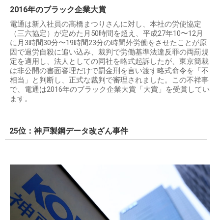
2016年のブラック企業大賞
電通は新入社員の高橋まつりさんに対し、本社の労使協定
（三六協定）が定めた月50時間を超え、平成27年10〜12月
に月3時間30分〜19時間23分の時間外労働をさせたことが原
因で過労自殺に追い込み、裁判で労働基準法違反罪の両罰規
定を適用し、法人としての同社を略式起訴したが、東京簡裁
は非公開の書面審理だけで罰金刑を言い渡す略式命令を「不
相当」と判断し、正式な裁判で審理されました。この不祥事
で、電通は2016年のブラック企業大賞「大賞」を受賞してい
ます。
25位：神戸製鋼データ改ざん事件