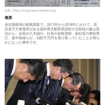
出典：
https://image.space.rakuten.co.jp
概要
金沢国税局の税務調査で、2011年から2018年にかけて、高
浜原子力発電所がある福井県大飯郡高浜町の元助役の森山栄
治から、会長の八木誠や、社長の岩根茂樹、副社長の豊松秀
己、森中郁雄らが、3億2千万円を受け取っていたことが明ら
かになった事件です。