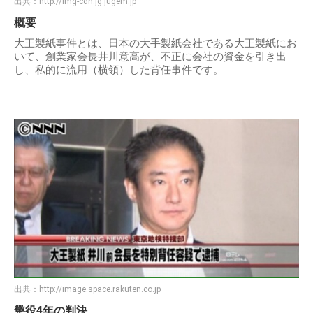
出典：
http://img-cdn.jg.jugem.jp
概要
大王製紙事件とは、日本の大手製紙会社である大王製紙にお
いて、創業家会長井川意高が、不正に会社の資金を引き出
し、私的に流用（横領）した背任事件です。
出典：
http://image.space.rakuten.co.jp
懲役4年の判決