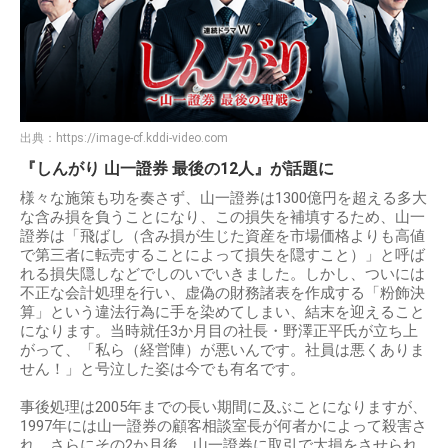
出典：
https://image-cf.kddi-video.com
『しんがり 山一證券 最後の12人』が話題に
様々な施策も功を奏さず、山一證券は1300億円を超える多大
な含み損を負うことになり、この損失を補填するため、山一
證券は「飛ばし（含み損が生じた資産を市場価格よりも高値
で第三者に転売することによって損失を隠すこと）」と呼ば
れる損失隠しなどでしのいでいきました。しかし、ついには
不正な会計処理を行い、虚偽の財務諸表を作成する「粉飾決
算」という違法行為に手を染めてしまい、結末を迎えること
になります。当時就任3か月目の社長・野澤正平氏が立ち上
がって、「私ら（経営陣）が悪いんです。社員は悪くありま
せん！」と号泣した姿は今でも有名です。
事後処理は2005年までの長い期間に及ぶことになりますが、
1997年には山一證券の顧客相談室長が何者かによって殺害さ
れ、さらにその2か月後、山一證券に取引で大損をさせられ