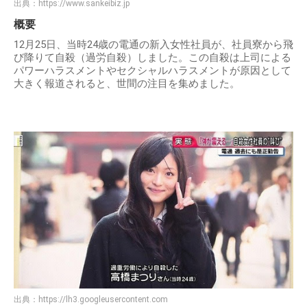
出典：
https://www.sankeibiz.jp
概要
12月25日、当時24歳の電通の新入女性社員が、社員寮から飛
び降りて自殺（過労自殺）しました。この自殺は上司による
パワーハラスメントやセクシャルハラスメントが原因として
大きく報道されると、世間の注目を集めました。
出典：
https://lh3.googleusercontent.com