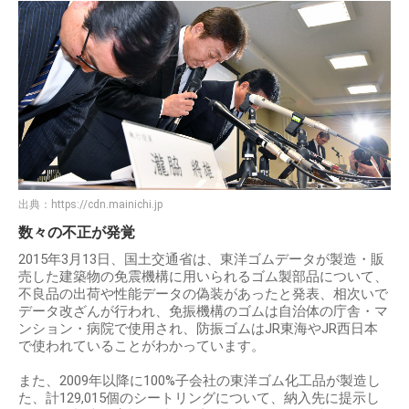
出典：
https://cdn.mainichi.jp
数々の不正が発覚
2015年3月13日、国土交通省は、東洋ゴムデータが製造・販
売した建築物の免震機構に用いられるゴム製部品について、
不良品の出荷や性能データの偽装があったと発表、相次いで
データ改ざんが行われ、免振機構のゴムは自治体の庁舎・マ
ンション・病院で使用され、防振ゴムはJR東海やJR西日本
で使われていることがわかっています。
また、2009年以降に100%子会社の東洋ゴム化工品が製造し
た、計129,015個のシートリングについて、納入先に提示し