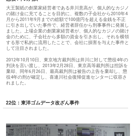
大王製紙の創業家経営者である井川意高が、個人的なカジノ
の賭け金に充てることを目的に、複数の子会社から2010年4
月から2011年9月までの総額で100億円を超える金銭を不正
に引き出していた事件で、経営者辞任から刑事事件に発展し
ました。上場企業の創業家経営者が、個人的なカジノの賭け
金のために、子会社から多額の資金を引き出し、それを横領
する形で私的に流用したことで、会社に損害を与えた事件と
して注目されました。
2012年10月10日、東京地方裁判所は井川に対して懲役4年の
判決を言い渡し、2013年2月28日、東京高等裁判所は控訴を
棄却、同年6月26日、最高裁判所は被告の上告を棄却し、懲
役4年の刑が確定し、喜連川社会復帰促進センターに収容さ
れました。
22位：東洋ゴムデータ改ざん事件