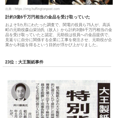
出典：
https://img.huffingtonpost.com
計約3億6千万円相当の金品を受け取っていた
およそ5カ月にわたった調査で、関電の役員ら75人が、高浜
町の元助役森山栄治氏（故人）から計約3億6千万円相当の金
品を受け取っていたと認定、元助役は役員への金品提供で、
見返りに自分に関係する企業に工事を発注させ、元助役が企
業から利益を得るという目的が浮かび上がりました。
23位：大王製紙事件