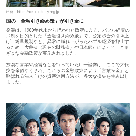
出典：
https://amd-pctr.c.yimg.jp
国の「金融引き締め策」が引き金に
発端は、1980年代末から行われた政府による、バブル経済の
抑制を目的とした「金融引き締め策」で、公定歩合の引き上
げ、総量規制など、異常に膨れ上がったバブル経済を抑止す
るため、大蔵省（現在の財務省）や日本銀行によって、さま
ざまな金融政策が実施されました。
放漫な営業や経営などを行っていた山一證券は、ここで大転
換を余儀なくされ、これらの金融政策により「営業特金」と
呼ばれる法人向けの資産運用方法が、多大な損失を生み出し
ました。