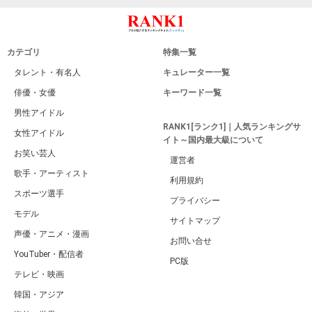
カテゴリ
特集一覧
タレント・有名人
キュレーター一覧
俳優・女優
キーワード一覧
男性アイドル
RANK1[ランク1]｜人気ランキングサ
女性アイドル
イト～国内最大級について
お笑い芸人
運営者
歌手・アーティスト
利用規約
スポーツ選手
プライバシー
モデル
サイトマップ
声優・アニメ・漫画
お問い合せ
YouTuber・配信者
PC版
テレビ・映画
韓国・アジア