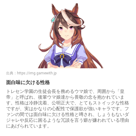
出典：
https://img.gamewith.jp
面白味に欠ける性格
トレセン学園の生徒会長を務めるウマ娘で、周囲から「皇
帝」と呼ばれ、後輩ウマ娘達から畏敬の念を抱かれていま
す。性格は冷静沈着、公明正大で、とてもストイックな性格
ですが、実はかなりの心配性で保護欲が強いキャラです。フ
ァンの間では面白味に欠ける性格と噂され、しょうもないダ
ジャレや反応に困るような冗談を言う癖が嫌われている理由
にあげられています。