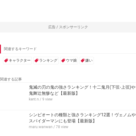
広告 / スポンサーリンク
関連するキーワード
キャラクター
ランキング
ウマ娘
嫌い
関連する記事
鬼滅の刃の鬼の強さランキング！十二鬼月(下弦-上弦)や
鬼舞辻無惨など【最新版】
kent.n
/ 9 view
シンビオートの種類と強さランキング12選！ヴェノムや
スパイダーマンにも登場【最新版】
maru.wanwan
/ 78 view