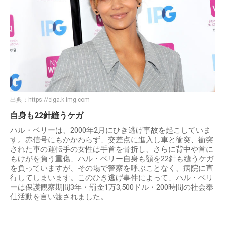
出典：
https://eiga.k-img.com
自身も22針縫うケガ
ハル・ベリーは、2000年2月にひき逃げ事故を起こしていま
す。赤信号にもかかわらず、交差点に進入し車と衝突、衝突
された車の運転手の女性は手首を骨折し、さらに背中や首に
もけがを負う重傷、ハル・ベリー自身も額を22針も縫うケガ
を負っていますが、その場で警察を呼ぶことなく、病院に直
行してしまいます。このひき逃げ事件によって、ハル・ベリ
ーは保護観察期間3年・罰金1万3,500ドル・200時間の社会奉
仕活動を言い渡されました。