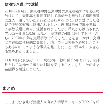
飲酒ひき逃げで逮捕
2018年9月6日、東京都中野区東中野の東京都道317号環状六
号線にて、乗用車を飲酒運転して赤信号を無視して横断歩道
に進入、渡っていた歩行者と自転車をはね、ひき逃げした容
疑で中野警察署に逮捕されました。吉澤は自分で車を運転し
て事故現場に戻り、逮捕されましたが、呼気から検出された
アルコール量は0.58mg/Lと、基準値の4倍に達しており、さ
らに2007年に弟を交通事故で亡くしたことをきっかけに交通
安全運動に積極的に参加し、地元で一日署長を経験したこと
もあるのにこのような事故を起こしたことで日本中に大きな
衝撃をあたえました。
11月30日に判決が下り、懲役2年・執行猶予5年という、猶予
刑としては極めて厳しい判決を受けることになり、そのまま
芸能界を引退しました。
まとめ
ここまでひき逃げ芸能人＆有名人衝撃ランキングTOP10を紹