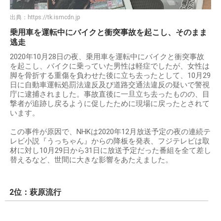
出典：
https://tk.ismcdn.jp
乗用車を運転中にバイクと衝突事故を起こし、そのまま
逃走
2020年10月28日の夜、乗用車を運転中にバイクと衝突事故
を起こし、バイクに乗っていた男性は軽症でしたが、女性は
脚を骨折する重傷を負わせた後に立ち去ったとして、10月29
日に自動車運転処罰法違反及び道路交通法違反の疑いで警視
庁に逮捕されました。事故直後に一旦立ち去ったものの、目
撃者が追跡し戻るように促したために現場に戻ったとされて
います。
この事件が原因で、NHKは2020年12月放送予定の夜の連続テ
レビ小説『うっちゃん』からの降板を発表、フジテレビは取
材に対し10月29日から31日に放送予定だった番組を全て差し
替えるなど、世間に大きな影響をあたえました。
2位：萩原流行