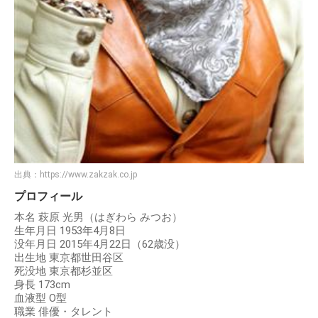
出典：
https://www.zakzak.co.jp
プロフィール
本名 萩原 光男（はぎわら みつお）
生年月日 1953年4月8日
没年月日 2015年4月22日（62歳没）
出生地 東京都世田谷区
死没地 東京都杉並区
身長 173cm
血液型 O型
職業 俳優・タレント