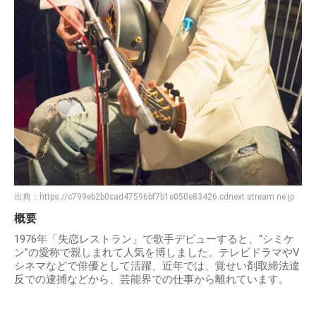
出典：
https://c799eb2b0cad47596bf7b1e050e83426.cdnext.stream.ne.jp
概要
1976年「失恋レストラン」で歌手デビューすると、“シミケ
ン”の愛称で親しまれて人気を博しました。テレビドラマやV
シネマなどで俳優として活躍、近年では、覚せい剤取締法違
反での逮捕などから、芸能界での仕事から離れています。