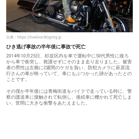
出典：
https://livedoor.blogimg.jp
ひき逃げ事故の半年後に事故で死亡
2014年10月25日、杉並区内を車で運転中に50代男性に後ろ
から車で衝突し、救護せずにそのまま走り去りました。被害
者の男性は左腕に2週間のケガを負い、防犯カメラに萩原流
行さんの車が映っていて、車にもぶつかった跡があったとの
ことです。
その僅か半年後には青梅街道をバイクで走っている時に、警
察の護送車に接触されて転倒し、後続車に轢かれて死亡しま
い、世間に大きな衝撃をあたえました。