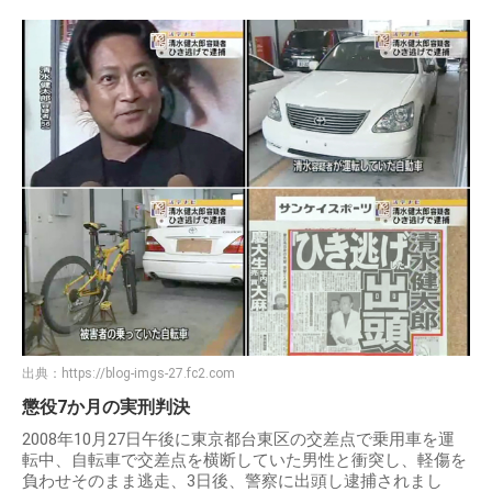
出典：
https://blog-imgs-27.fc2.com
懲役7か月の実刑判決
2008年10月27日午後に東京都台東区の交差点で乗用車を運
転中、自転車で交差点を横断していた男性と衝突し、軽傷を
負わせそのまま逃走、3日後、警察に出頭し逮捕されまし