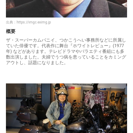
出典：
https://imgc.eximg.jp
概要
ザ・スーパーカムパニイ、つかこうへい事務所などに所属し
ていた俳優です。代表作に舞台『ホワイトレビュー』(1977
年) などがあります。テレビドラマやバラエティ番組にも多
数出演しました。夫婦でうつ病を患っていることをカミング
アウトし、話題になりました。