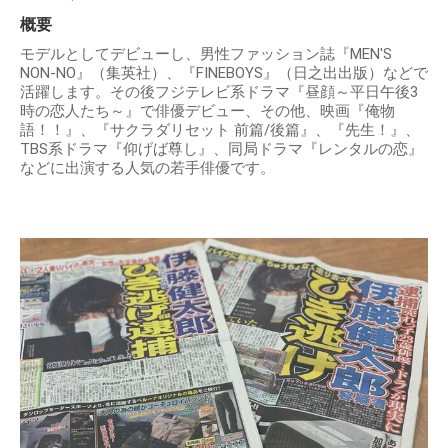
概要
モデルとしてデビューし、男性ファッション誌『MEN'S
NON-NO』（集英社）、『FINEBOYS』（日之出出版）などで
活躍します。その後フジテレビ系ドラマ『昼顔～平日午後3
時の恋人たち～』で俳優デビュー、その他、映画『俺物
語！！』、『サクラダリセット 前篇/後篇』、『先生！』、
TBS系ドラマ『仰げば尊し』、同局ドラマ『レンタルの恋』
などに出演する人気の若手俳優です。