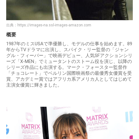
出典：
https://images-na.ssl-images-amazon.com
概要
1987年のミスUSAで準優勝し、モデルの仕事を始めます。89
年からTVドラマに出演し、スパイク・リー監督の「ジャン
グル・フィーバー」で映画デビュー、人気SFアクションシリ
ーズ「X-MEN」でミュータントのストーム役を演じ、以降の
シリーズ作品にも出演する。マーク・フォースター監督作
「チョコレート」でベルリン国際映画祭の最優秀女優賞を受
賞、アカデミー賞ではアフリカ系アメリカ人としてはじめて
主演女優賞に輝きました。