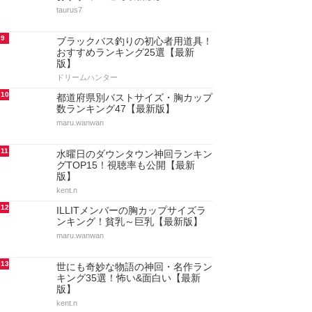
taurus7
9
ブラックバス釣りの初心者用道具！
おすすめランキング25選【最新
版】
ドリームハンター
10
都道府県別バストサイズ・胸カップ
数ランキング47【最新版】
maru.wanwan
11
水曜日のダウンタウン神回ランキン
グTOP15！視聴率も公開【最新
版】
kent.n
12
ILLITメンバーの胸カップサイズラ
ンキング！貧乳～巨乳【最新版】
maru.wanwan
13
世にも奇妙な物語の神回・名作ラン
キング35選！怖い&面白い【最新
版】
kent.n