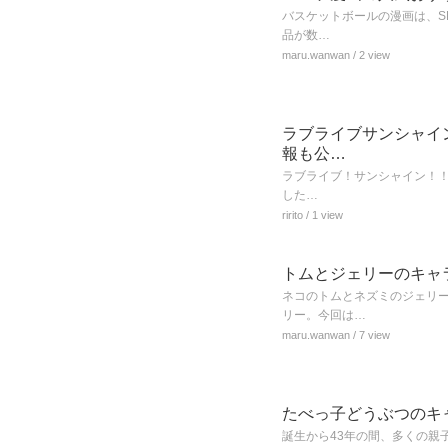
バスケットボールの漫画は、S
品が数…
maru.wanwan
/ 2 view
ラブライブサンシャイン
報も公…
ラブライブ！サンシャイン！！で
した…
ririto
/ 1 view
トムとジェリーのキャ
ネコのトムとネズミのジェリ
リー。今回は…
maru.wanwan
/ 7 view
たべっ子どうぶつのキ
誕生から43年の間、多くの親