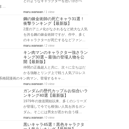
どのようなキャラクターを思い浮かべ
ま…
maru.wanwan
/ 1 view
鋼の錬金術師の死亡キャラ31選！
衝撃ランキング【最新版】
2度のアニメ化がなされるなど絶大な人気
を誇る鋼の錬金術師ですが、作中、多く
のキャラクターが死亡するなどファン…
maru.wanwan
/ 2 view
キン肉マンのキャラクター強さラン
キング30選～最強の登場人物を公
開【最新版】
仲間の正義超人と共に、次々に立ちはだ
かる強敵とリング上で戦う人気プロレス
系格闘漫画のキン肉マン。登場するキャ…
maru.wanwan
/ 0 view
ガンダムの歴代カップルお似合いラ
ンキング40選【最新版】
1979年の放送開始以来、多くのシリーズ
が登場して今でも根強い人気を誇るガン
ダム。そこには男女が惹かれ合う様…
maru.wanwan
/ 0 view
黒いキャラ45選！黒色キャラクタ