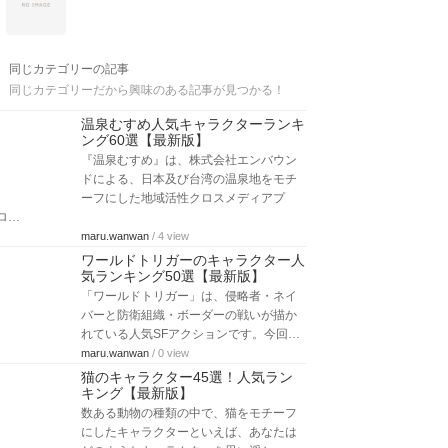
同じカテゴリーの記事
同じカテゴリーだから興味のある記事が見つかる！
温泉むすめ人気キャラクターランキ
ング60選【最新版】
『温泉むすめ』は、株式会社エンバウン
ドによる、日本及び台湾の温泉地をモチ
ーフにした地域活性クロスメディアプ
ロ…
maru.wanwan
/ 4 view
ワールドトリガーのキャラクター人
気ランキング50選【最新版】
「ワールドトリガー」は、侵略者・ネイ
バーと防衛組織・ボーダーの戦いが描か
れている人気SFアクションです。今回…
maru.wanwan
/ 0 view
猫のキャラクター45選！人気ラン
キング【最新版】
数ある動物の種類の中で、猫をモチーフ
にしたキャラクターといえば、あなたは