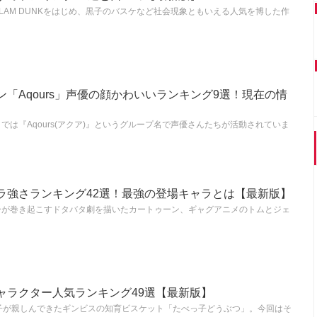
LAM DUNKをはじめ、黒子のバスケなど社会現象ともいえる人気を博した作
「Aqours」声優の顔かわいいランキング9選！現在の情
は『Aqours(アクア)』というグループ名で声優さんたちが活動されていま
ラ強さランキング42選！最強の登場キャラとは【最新版】
ーが巻き起こすドタバタ劇を描いたカートゥーン、ギャグアニメのトムとジェ
ャラクター人気ランキング49選【最新版】
子が親しんできたギンビスの知育ビスケット「たべっ子どうぶつ」。今回はそ