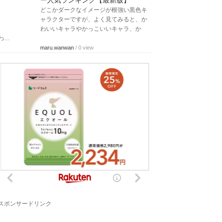
ー人気ランキング【最新版】
どこかダークなイメージが根強い黒色キ
ャラクターですが、よく見てみると、か
わいいキャラやかっこいいキャラ、か
わ…
maru.wanwan
/ 0 view
スポンサードリンク