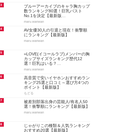
3
ブルーアーカイブのキャラ胸カップ
数ランキング80選！巨乳バスト
No.1を決定【最新版…
maru.wanwan
4
AV女優30人の引退と現在！衝撃順
にランキング【最新版】
maru.wanwan
5
=LOVE(イコールラブ)メンバーの胸
カップサイズランキング歴代12
選！巨乳はいる？…
maru.wanwan
6
高音質で安いイヤホンおすすめラン
キング25選と口コミ～選び方4つの
ポイント【最新版】
もどる
7
被差別部落出身の芸能人/有名人50
選！衝撃順にランキング【最新版】
maru.wanwan
8
じゃがりこの種類＆人気ランキング
おすすめ20選【最新版】