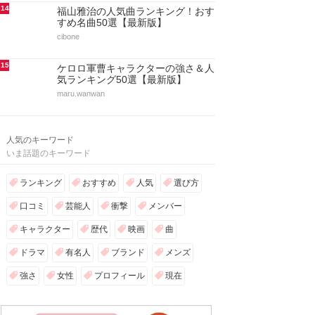
14
福山雅治の人気曲ランキング！おす
すめ名曲50選【最新版】
cibone
15
ケロロ軍曹キャラクターの強さ＆人
気ランキング50選【最新版】
maru.wanwan
人気のキーワード
いま話題のキーワード
ランキング
おすすめ
人気
選び方
口コミ
芸能人
衝撃
メンバー
キャラクター
歴代
映画
曲
ドラマ
有名人
ブランド
メンズ
強さ
女性
プロフィール
現在