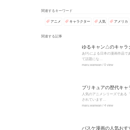
関連するキーワード
アニメ
キャラクター
人気
アメリカ
関連する記事
ゆるキャン△のキャラ
あfろによる日本の漫画作品で
て話題にな…
maru.wanwan
/ 0 view
プリキュアの歴代キャ
人気のアニメシリーズである
されています…
maru.wanwan
/ 4 view
バスケ漫画の人気おす