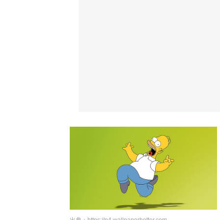
出典：
https://p4.wallpaperbetter.com