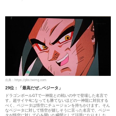
出典：
https://pbs.twimg.com
29位：「最高だぜ…ベジータ」
ドラゴンボールGTで一神龍との戦いの中で登場した名言で
す。超サイヤ4になっても勝てないほどの一神龍に対抗する
べく、ベジータは悟空にチュージョンを持ちかけます。そん
なベジータに対して悟空が嬉しそうに言った名言で、ベジー
タが悟空に対して心を開いた瞬間として話題になりました。