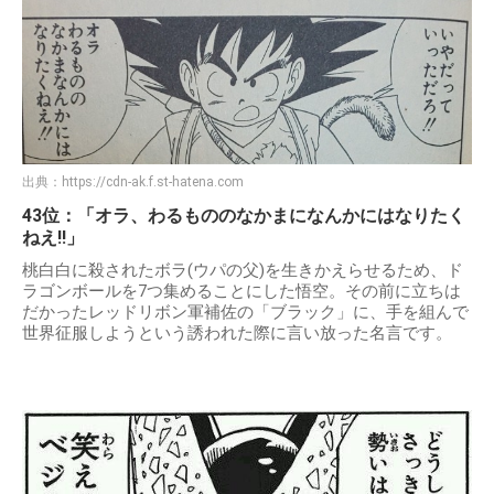
出典：
https://cdn-ak.f.st-hatena.com
43位：「オラ、わるもののなかまになんかにはなりたく
ねえ!!」
桃白白に殺されたボラ(ウパの父)を生きかえらせるため、ド
ラゴンボールを7つ集めることにした悟空。その前に立ちは
だかったレッドリボン軍補佐の「ブラック」に、手を組んで
世界征服しようという誘われた際に言い放った名言です。