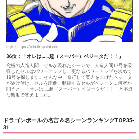
出典：
https://cdn.ibispaint.com
36位：「オレは……超（スーパー）ベジータだ！！」
究極の人造人間、セルが現れたシーンで、人造人間17号を吸
収したセルはパワーアップし、更なるパワーアップを求めて
18号を探します。そんな中、修行して実力を上げたベジータ
が駆け付け、セルを圧倒、動揺するセルがベジータに何者か
問うと、「オレは……超（スーパー）ベジータだ！！」と不遜
な態度で答えました。
ドラゴンボールの名言＆名シーンランキングTOP35-
31