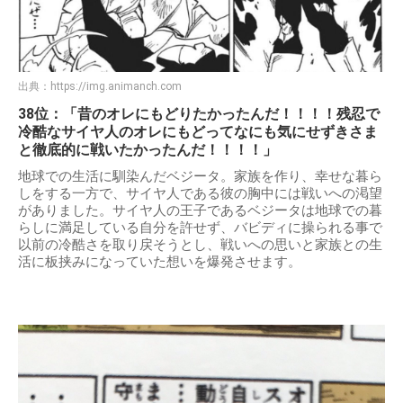
出典：
https://img.animanch.com
38位：「昔のオレにもどりたかったんだ！！！！残忍で
冷酷なサイヤ人のオレにもどってなにも気にせずきさま
と徹底的に戦いたかったんだ！！！！」
地球での生活に馴染んだベジータ。家族を作り、幸せな暮ら
しをする一方で、サイヤ人である彼の胸中には戦いへの渇望
がありました。サイヤ人の王子であるベジータは地球での暮
らしに満足している自分を許せず、バビディに操られる事で
以前の冷酷さを取り戻そうとし、戦いへの思いと家族との生
活に板挟みになっていた想いを爆発させます。