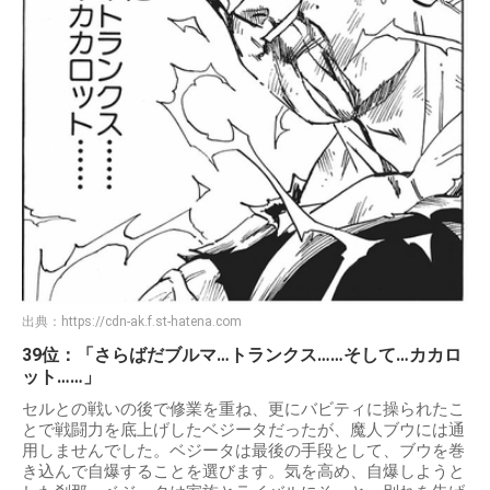
出典：
https://cdn-ak.f.st-hatena.com
39位：「さらばだブルマ…トランクス……そして…カカロ
ット……」
セルとの戦いの後で修業を重ね、更にバビティに操られたこ
とで戦闘力を底上げしたベジータだったが、魔人ブウには通
用しませんでした。ベジータは最後の手段として、ブウを巻
き込んで自爆することを選びます。気を高め、自爆しようと