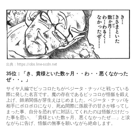
出典：
https://obs.line-scdn.net
35位：「き、貴様といた数ヶ月・・わ・・悪くなかった
ぜ・・。」
サイヤ人編でピッコロたちがベジータ・ナッパと戦っている
際に発した名言です。魔の存在であるピッコロが悟飯を鍛え
上げ、師弟関係が芽生えはじめました。ベジータ・ナッパを
相手にボロボロになり、死ぬ間際に孫親子の甘さが移ってし
まった事、自分を恐れずに対話してくれたのは悟飯だけだっ
た事を思い、「貴様といた数ヶ月、悪くなかったぜ……」と涙
ながらに告げ、悟飯の無事を願いながら絶命します。