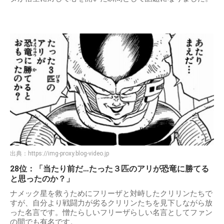
出典：
https://img-proxy.blog-video.jp
28位：「当たり前だ…たった３匹のアリが恐竜に勝てる
と思ったのか？」
ナメック星を救うためにフリーザと対峙したクリリンたちで
すが、自分より戦闘力が劣るクリリンたちを見下しながら放
った名言です。憎たらしいフリーザらしい名言としてファン
の間でも有名です。