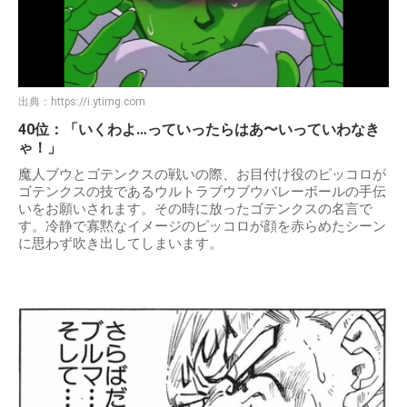
出典：
https://i.ytimg.com
40位：「いくわよ…っていったらはあ〜いっていわなき
ゃ！」
魔人ブウとゴテンクスの戦いの際、お目付け役のピッコロが
ゴテンクスの技であるウルトラブウブウバレーボールの手伝
いをお願いされます。その時に放ったゴテンクスの名言で
す。冷静で寡黙なイメージのピッコロが顔を赤らめたシーン
に思わず吹き出してしまいます。