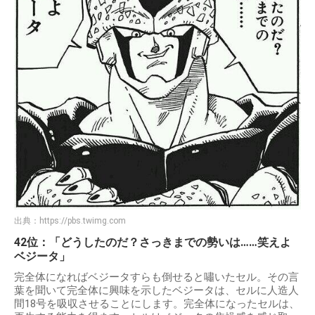
出典：
https://pbs.twimg.com
42位：「どうしたのだ？さっきまでの勢いは……笑えよ
ベジータ」
完全体になればベジータすらも倒せると嘯いたセル。その言
葉を聞いて完全体に興味を示したベジータは、セルに人造人
間18号を吸収させることにします。完全体になったセルは、