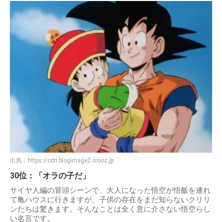
出典：
https://cdn.blogimage2.crooz.jp
30位：「オラの子だ」
サイヤ人編の冒頭シーンで、大人になった悟空が悟飯を連れ
て亀ハウスに行きますが、子供の存在をまだ知らないクリリ
ンたちは驚きます。そんなことは全く意に介さない悟空らし
い名言です。