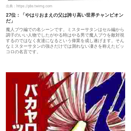
出典：
https://pbs.twimg.com
27位：「やはりおまえの父は誇り高い世界チャンピオン
だ」
魔人ブウ編での名シーンです。ミスターサタンはセル編から
調子のいい人物でしたがやる時はやる男で魔人ブウを敵対視
するのではなく友達になるという偉業を成し遂げます。そん
なミスターサタンの強さだけでは測れない凄さを称えたピッ
コロの名言です。