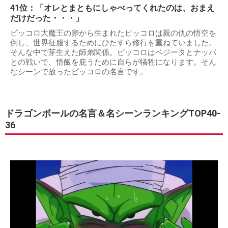
41位：「オレとまともにしゃべってくれたのは、おまえ
だけだった・・・」
ピッコロ大魔王の卵から生まれたピッコロは親の仇の悟空を
倒し、世界征服するためにひたすら修行を重ねていました。
そんな中で芽生えた師弟関係。ピッコロはベジータとナッパ
との戦いで、悟飯を庇うために自らが犠牲になります。そん
なシーンで放ったピッコロの名言です。
ドラゴンボールの名言＆名シーンランキングTOP40-
36