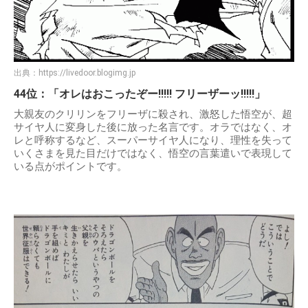
出典：
https://livedoor.blogimg.jp
44位：「オレはおこったぞー!!!!! フリーザーッ!!!!!」
大親友のクリリンをフリーザに殺され、激怒した悟空が、超
サイヤ人に変身した後に放った名言です。オラではなく、オ
レと呼称するなど、スーパーサイヤ人になり、理性を失って
いくさまを見た目だけではなく、悟空の言葉遣いで表現して
いる点がポイントです。