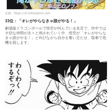
出典：
https://zh.followlyrics.com
33位：「オレがやらなきゃ誰がやる！」
劇場版ドラゴンボールで悟空が叫んでいる名言で、作中では
大切な仲間が次々と倒されていく中、悟空が「オレがやらな
きゃ誰がやる！」と叫びながら自分を奮い立たせ、龍拳で危
機を脱します。