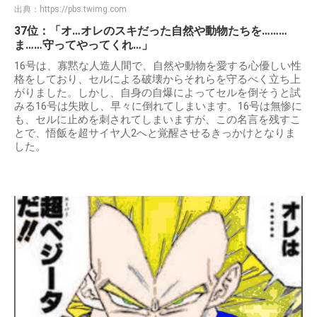
出典：
https://pbs.twimg.com
37位：「オ…オレのスキだった自然や動物たちを………
ま……守ってやってくれ…」
16号は、寡黙な人造人間で、自然や動物を愛する心優しい性
格をしており、セルによる破壊からそれらを守るべく立ち上
がりました。しかし、自身の自爆によってセルを倒そうと試
みる16号は失敗し、早々に倒れてしまいます。16号は無惨に
も、セルに止めを刺されてしまいますが、この名言を残すこ
とで、悟飯を超サイヤ人2へと覚醒させるきっかけとなりま
した。