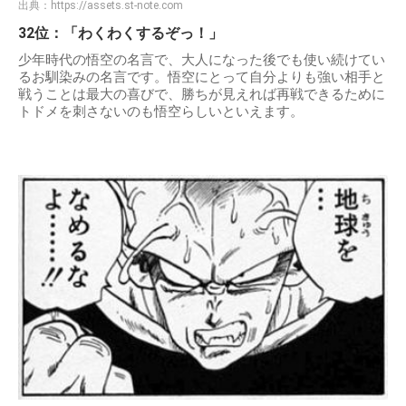
出典：
https://assets.st-note.com
32位：「わくわくするぞっ！」
少年時代の悟空の名言で、大人になった後でも使い続けてい
るお馴染みの名言です。悟空にとって自分よりも強い相手と
戦うことは最大の喜びで、勝ちが見えれば再戦できるために
トドメを刺さないのも悟空らしいといえます。