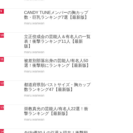
9
CANDY TUNEメンバーの胸カップ
数・巨乳ランキング7選【最新版】
maru.wanwan
10
立正佼成会の芸能人＆有名人の一覧
表！衝撃ランキング11人【最新
版】
maru.wanwan
11
被差別部落出身の芸能人/有名人50
選！衝撃順にランキング【最新版】
maru.wanwan
12
都道府県別バストサイズ・胸カップ
数ランキング47【最新版】
maru.wanwan
13
崇教真光の芸能人/有名人22選！衝
撃ランキング【最新版】
maru.wanwan
14
AV女優30人の引退と現在！衝撃順