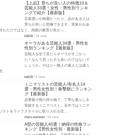
【上品】育ちが良い人の特徴10＆
芸能人33選！女性・男性別ランキ
ングで紹介【最新版】
言葉遣いが綺麗だったり、品がある人は
育ちが良いと想像できます。実家がお金
持ちだけではなく、両親の教育が良かっ…
kii428
/ 18 view
オーラがある芸能人34選・男性女
性別ランキング【最新版】
芸能人を生で見たらオーラがすごかっ
た！なんて思った方も多いのではないで
しょうか。やはり一般人の素人とは違う
世…
kii428
/ 5 view
ミニマリストの芸能人/有名人14
選・男性女性別！衝撃順にランキン
グ【最新版】
必要最小限の持ち物で、丁寧な暮らしを
実践するミニマリスト。近年ではミニマ
リストをライフスタイルに取り入れる芸…
maru.wanwan
/ 26 view
A型の芸能人40選！納得の性格ラン
キング【男性女性別・最新版】