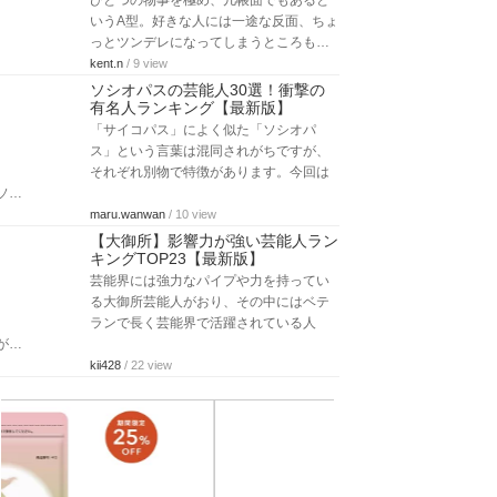
ひとつの物事を極め、几帳面でもあると
いうA型。好きな人には一途な反面、ちょ
っとツンデレになってしまうところも…
kent.n
/ 9 view
ソシオパスの芸能人30選！衝撃の
有名人ランキング【最新版】
「サイコパス」によく似た「ソシオパ
ス」という言葉は混同されがちですが、
それぞれ別物で特徴があります。今回は
ソ…
maru.wanwan
/ 10 view
【大御所】影響力が強い芸能人ラン
キングTOP23【最新版】
芸能界には強力なパイプや力を持ってい
る大御所芸能人がおり、その中にはベテ
ランで長く芸能界で活躍されている人
が…
kii428
/ 22 view