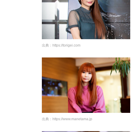
出典：
https://torigei.com
出典：
https://www.manetama.jp