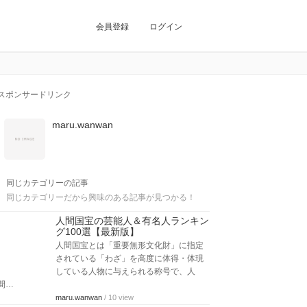
会員登録
ログイン
スポンサードリンク
maru.wanwan
同じカテゴリーの記事
同じカテゴリーだから興味のある記事が見つかる！
人間国宝の芸能人＆有名人ランキン
グ100選【最新版】
人間国宝とは「重要無形文化財」に指定
されている「わざ」を高度に体得・体現
している人物に与えられる称号で、人
間…
maru.wanwan
/ 10 view