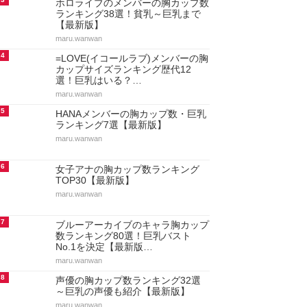
ホロライブのメンバーの胸カップ数
ランキング38選！貧乳～巨乳まで
【最新版】
maru.wanwan
4
=LOVE(イコールラブ)メンバーの胸
カップサイズランキング歴代12
選！巨乳はいる？…
maru.wanwan
5
HANAメンバーの胸カップ数・巨乳
ランキング7選【最新版】
maru.wanwan
6
女子アナの胸カップ数ランキング
TOP30【最新版】
maru.wanwan
7
ブルーアーカイブのキャラ胸カップ
数ランキング80選！巨乳バスト
No.1を決定【最新版…
maru.wanwan
8
声優の胸カップ数ランキング32選
～巨乳の声優も紹介【最新版】
maru.wanwan