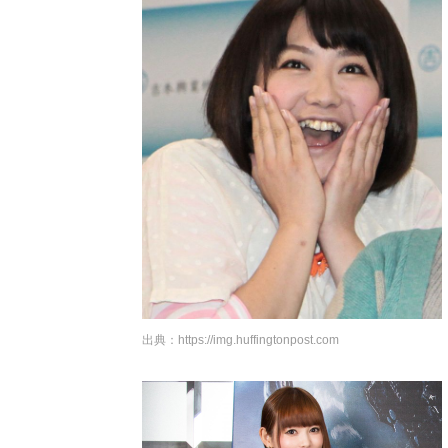
出典：
https://img.huffingtonpost.com