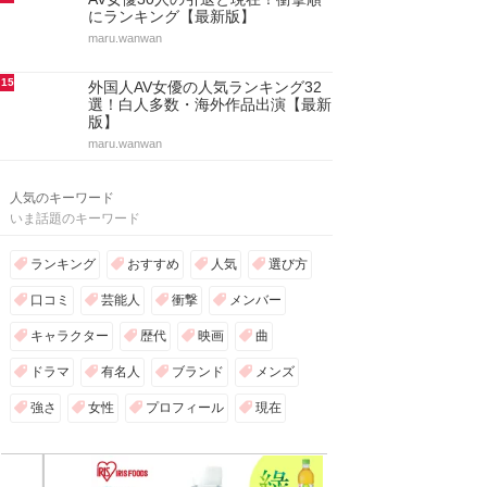
にランキング【最新版】
maru.wanwan
15
外国人AV女優の人気ランキング32
選！白人多数・海外作品出演【最新
版】
maru.wanwan
人気のキーワード
いま話題のキーワード
ランキング
おすすめ
人気
選び方
口コミ
芸能人
衝撃
メンバー
キャラクター
歴代
映画
曲
ドラマ
有名人
ブランド
メンズ
強さ
女性
プロフィール
現在