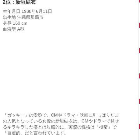
2位：新垣結衣
生年月日 1988年6月11日
出生地 沖縄県那覇市
身長 169 cm
血液型 A型
「ガッキー」の愛称で、CMやドラマ・映画に引っぱりだこ
の人気となっている女優の新垣結衣は、CMやドラマで見せ
るキラキラした姿とは対照的に、実際の性格は「根暗」で
「自虐的」だと言われています。