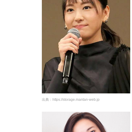
出典：
https://storage.mantan-web.jp