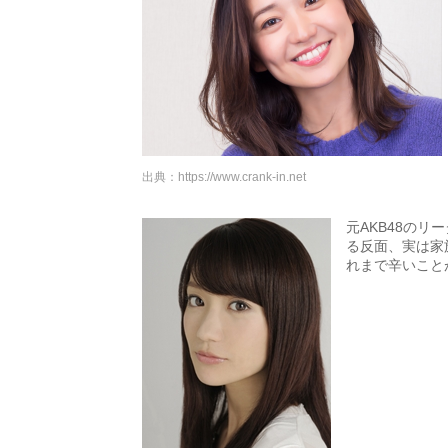
出典：
https://www.crank-in.net
元AKB48の
る反面、実は家
れまで辛いこと