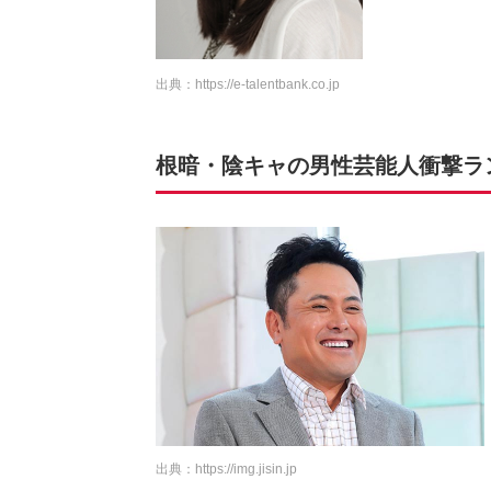
出典：
https://e-talentbank.co.jp
根暗・陰キャの男性芸能人衝撃ランキ
出典：
https://img.jisin.jp