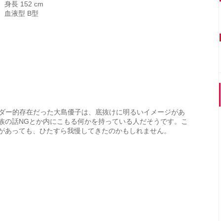
身長 152 cm
血液型 B型
リーダー的存在だった大島優子は、底抜けに明るいイメージがあ
族の話NGとか内にこもる何かを持っている人だそうです。こ
があっても、ひたすら我慢してきたのかもしれません。