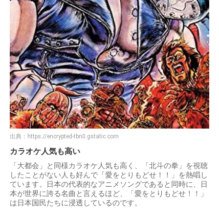
出典：
https://encrypted-tbn0.gstatic.com
カラオケ人気も高い
「大都会」と同様カラオケ人気も高く、「北斗の拳」を視聴
したことがない人も好んで「愛をとりもどせ！！」を熱唱し
ています。日本の代表的なアニメソングであると同時に、日
本が世界に誇る名曲と言えるほど、「愛をとりもどせ！！」
は日本国民たちに浸透しているのです。