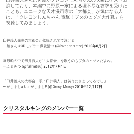
演しており、本編中に野原一家による理不尽な攻撃を受けた
ことも。ユニークな天才漫画家の「大都会」が気になる人
は、「クレヨンしんちゃん 電撃！ブタのヒヅメ大作戦」を
視聴してみましょう。
臼井義人先生の大都会が収録されてて泣ける
— 禁さん＠3Dモデラー職就活中 (@lovegenerator)
2010年8月2日
屋形船の中で臼井義人が「大都会」を歌うのもブタのヒヅメだよね。
— ふるみつ (@fullmitsu)
2012年7月1日
「臼井義人の大都会 唄：臼井義人」は笑うにきまってるでしょ
— がしましa.k.a. がしましP (@Gercy_Mercy)
2015年12月17日
クリスタルキングのメンバー一覧