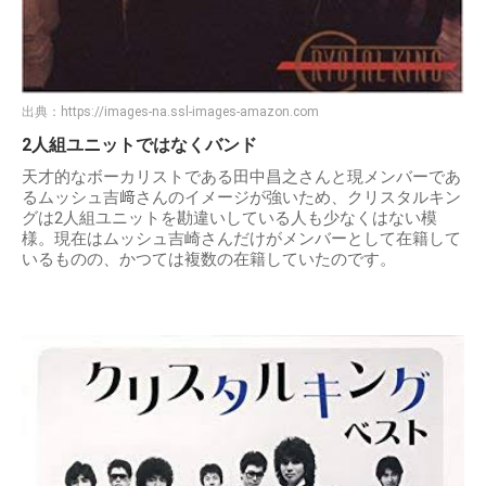
出典：
https://images-na.ssl-images-amazon.com
2人組ユニットではなくバンド
天才的なボーカリストである田中昌之さんと現メンバーであ
るムッシュ吉﨑さんのイメージが強いため、クリスタルキン
グは2人組ユニットを勘違いしている人も少なくはない模
様。現在はムッシュ吉崎さんだけがメンバーとして在籍して
いるものの、かつては複数の在籍していたのです。