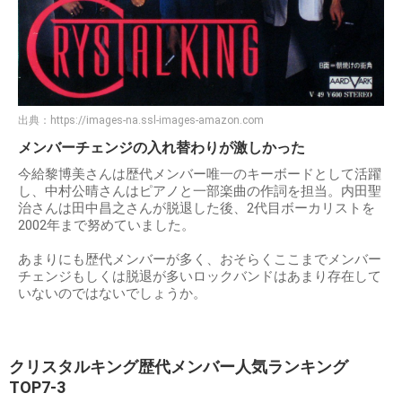
出典：
https://images-na.ssl-images-amazon.com
メンバーチェンジの入れ替わりが激しかった
今給黎博美さんは歴代メンバー唯一のキーボードとして活躍
し、中村公晴さんはピアノと一部楽曲の作詞を担当。内田聖
治さんは田中昌之さんが脱退した後、2代目ボーカリストを
2002年まで努めていました。
あまりにも歴代メンバーが多く、おそらくここまでメンバー
チェンジもしくは脱退が多いロックバンドはあまり存在して
いないのではないでしょうか。
クリスタルキング歴代メンバー人気ランキング
TOP7-3