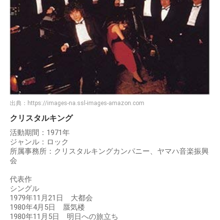
出典：
https://images-na.ssl-images-amazon.com
クリスタルキング
活動期間：1971年
ジャンル：ロック
所属事務所：クリスタルキングカンパニー、ヤマハ音楽振興
会
代表作
シングル
1979年11月21日 大都会
1980年4月5日 蜃気楼
1980年11月5日 明日への旅立ち