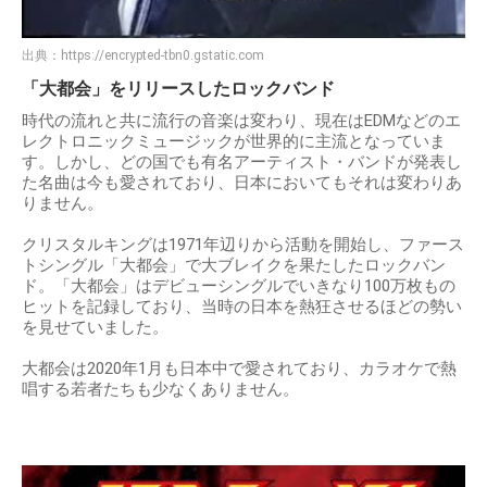
出典：
https://encrypted-tbn0.gstatic.com
「大都会」をリリースしたロックバンド
時代の流れと共に流行の音楽は変わり、現在はEDMなどのエ
レクトロニックミュージックが世界的に主流となっていま
す。しかし、どの国でも有名アーティスト・バンドが発表し
た名曲は今も愛されており、日本においてもそれは変わりあ
りません。
クリスタルキングは1971年辺りから活動を開始し、ファース
トシングル「大都会」で大ブレイクを果たしたロックバン
ド。「大都会」はデビューシングルでいきなり100万枚もの
ヒットを記録しており、当時の日本を熱狂させるほどの勢い
を見せていました。
大都会は2020年1月も日本中で愛されており、カラオケで熱
唱する若者たちも少なくありません。