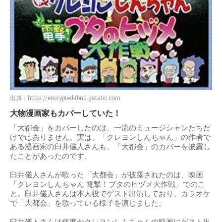
出典：
https://encrypted-tbn0.gstatic.com
大物漫画家もカバーしていた！
「大都会」をカバーしたのは、一流のミュージシャンたちだ
けではありません。実は、「クレヨンしんちゃん」の作者で
ある漫画家の臼井儀人さんも、「大都会」のカバーを披露し
たことがあったのです。
臼井儀人さんが歌った「大都会」が披露されたのは、映画
「クレヨンしんちゃん 電撃！ブタのヒヅメ大作戦」でのこ
と。臼井儀人さんは本人役でゲスト出演しており、カラオケ
で「大都会」を歌っている様子を演じました。
臼井儀人さんは何度かクレヨンしんちゃんの映画にゲスト出