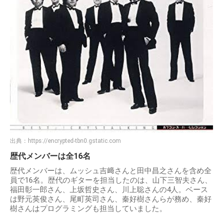
出典：
https://encrypted-tbn0.gstatic.com
歴代メンバーは全16名
歴代メンバーは、ムッシュ吉﨑さんと田中昌之さんを含め全
員で16名。歴代のギターを担当したのは、山下三智夫さん、
福田彰一郎さん、上坂哲史さん、川上聡さんの4人。ベース
は野元英俊さん、尾町英司さん、秦好樹さんらが務め、秦好
樹さんはプログラミングも担当していました。