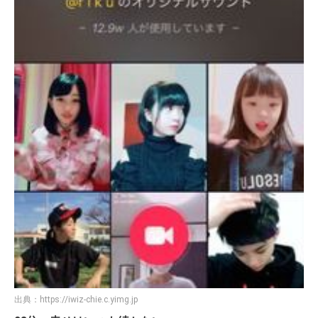
出典：
https://iwiz-chie.c.yimg.jp