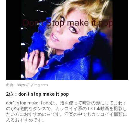
出典：
https://i.ytimg.com
2位：don’t stop make it pop
don’t stop make it popは、指を使って時計の形にしてまわす
のが特徴的なダンスで、カッコイイ系のTikTok動画を撮影し
たい方におすすめの曲です。洋楽の中でもカッコイイ部類に
入るおすすめです。