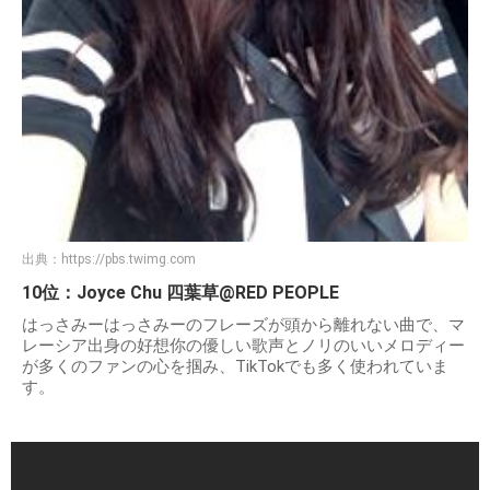
出典：
https://pbs.twimg.com
10位：Joyce Chu 四葉草@RED PEOPLE
はっさみーはっさみーのフレーズが頭から離れない曲で、マ
レーシア出身の好想你の優しい歌声とノリのいいメロディー
が多くのファンの心を掴み、TikTokでも多く使われていま
す。