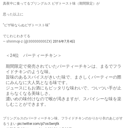
真夜中に食ってるプリングルス ピザトースト味（期間限定）が
思った以上に
"ピザ味ならぬピザトースト味"
でじわじわきてる
— shirimoji-z (@300000000ZX)
2016年7月4日
＜24位 パーティーチキン＞
期間限定で発売されていたパーティーチキンは、まるでフラ
イドチキンのような味。
旨味のあるスパイスがきいた味で、まさしくパーティーの際
にみんなに大人気となる味です。
ジュースにもお酒にもピッタリな味わいで、ついつい手が止
まらなくなる美味しさ。
濃いめの味付けなので喉が渇きますが、スパイシーな味を楽
しむことができます。
プリングルスのパーティーチキン味、フライドチキンのかりかり衣のあじがす
るうまい
pic.twitter.com/p7osSwnjtk