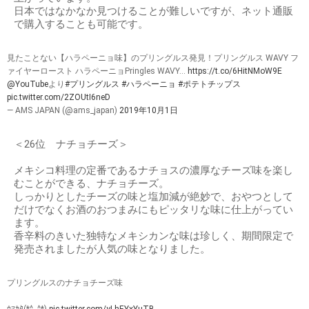
日本ではなかなか見つけることが難しいですが、ネット通販
で購入することも可能です。
見たことない【ハラペーニョ味】のプリングルス発見！プリングルス WAVY フ
ァイヤーロースト ハラペーニョPringles WAVY...
https://t.co/6HitNMoW9E
@YouTube
より
#プリングルス
#ハラペーニョ
#ポテトチップス
pic.twitter.com/2ZOUtI6neD
— AMS JAPAN (@ams_japan)
2019年10月1日
＜26位 ナチョチーズ＞
メキシコ料理の定番であるナチョスの濃厚なチーズ味を楽し
むことができる、ナチョチーズ。
しっかりとしたチーズの味と塩加減が絶妙で、おやつとして
だけでなくお酒のおつまみにもピッタリな味に仕上がってい
ます。
香辛料のきいた独特なメキシカンな味は珍しく、期間限定で
発売されましたが人気の味となりました。
プリングルスのナチョチーズ味