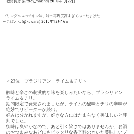
— 牧野良彦 (@tttoy_makino)
2018年1月22日
プリングルスのチキン味、味の再現度高すぎてぶったまげた
— こばとん (@kuwarei)
2015年12月16日
＜23位 ブラジリアン ライム＆チリ＞
酸味と辛さの刺激的な味を楽しみたいなら、ブラジリアン
ライム＆チリ。
期間限定で発売されましたが、ライムの酸味とチリの辛味が
絶妙でリピーターが続出。
好みは分かれますが、好きな方にはたまらなく美味しいと評
判でした。
後味は爽やかなので、あと引く旨さではありませんが、お酒
のおつまみなあどにもピッタリな香辛料のきいた美味しいプ