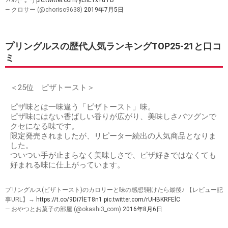
ｳﾏｶﾀ(*^｡^*)
pic.twitter.com/yLhEYxYuTB
— クロサー (@choriso9638)
2019年7月5日
プリングルスの歴代人気ランキングTOP25-21と口コ
ミ
＜25位 ピザトースト＞
ピザ味とは一味違う「ピザトースト」味。
ピザ味にはない香ばしい香りが広がり、美味しさバツグンで
クセになる味です。
限定発売されましたが、リピーター続出の人気商品となりま
した。
ついつい手が止まらなく美味しさで、ピザ好きではなくても
好まれる味に仕上がっています。
プリングルス(ピザトースト)のカロリーと味の感想!開けたら最後♪ 【レビュー記
事URL】→
https://t.co/9Di7lET8n1
pic.twitter.com/rUHBKRFElC
— おやつとお菓子の部屋 (@okashi3_com)
2016年8月6日