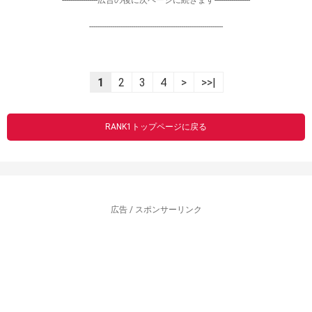
-----------------広告の後に次ページに続きます-----------------
----------------------------------------------------------------
1
2
3
4
>
>>|
RANK1トップページに戻る
広告 / スポンサーリンク