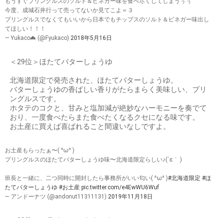
もうすぐプリングルスのソルト＆ビネガー味を食べ尽くしてしまうぅぅ
今度、成城石井行って売ってないか見てこよ＝３
プリングルスでなくてもいいから日本でもチップスのソルト＆ビネガー味出し
てほしい！！！
— Yukaco🦇 (@Fyukaco)
2018年5月16日
＜29位＞ほたてバターしょうゆ
北海道限定で発売された、ほたてバターしょうゆ。
バターしょうゆの香ばしい香りがたらまらく美味しい、プリ
ングルスです。
ホタテのコクと、甘みと塩加減が絶妙なハーモニーを奏でて
おり、一度食べたらまた食べたくなるクセになる味です。
お土産に買えば喜ばれること間違いなしですよ。
お土産もらったぁ〜( ^ω^ )
プリングルスのほたてバターしょうゆ味〜北海道限定らしい♪(´ε｀ )
班長と一緒に、二つ同時に開封したら事務所がいい匂い( ^ω^ )
#北海道限定
#ほ
たてバターしょうゆ
#お土産
pic.twitter.com/e4EwWU6Wuf
— アンドーナツ (@andonut11311131)
2019年11月18日