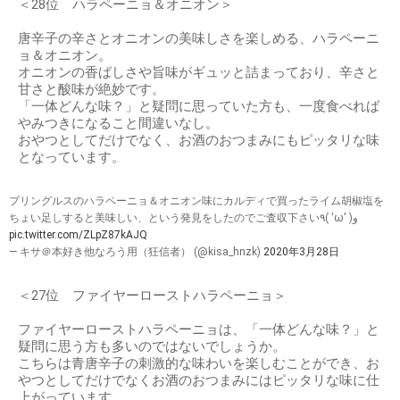
＜28位 ハラペーニョ＆オニオン＞
唐辛子の辛さとオニオンの美味しさを楽しめる、ハラペーニ
ョ＆オニオン。
オニオンの香ばしさや旨味がギュッと詰まっており、辛さと
甘さと酸味が絶妙です。
「一体どんな味？」と疑問に思っていた方も、一度食べれば
やみつきになること間違いなし。
おやつとしてだけでなく、お酒のおつまみにもピッタリな味
となっています。
プリングルスのハラペーニョ＆オニオン味にカルディで買ったライム胡椒塩を
ちょい足しすると美味しい、という発見をしたのでご査収下さい٩( 'ω' )و
pic.twitter.com/ZLpZ87kAJQ
— キサ＠本好き他なろう用（狂信者） (@kisa_hnzk)
2020年3月28日
＜27位 ファイヤーローストハラペーニョ＞
ファイヤーローストハラペーニョは、「一体どんな味？」と
疑問に思う方も多いのではないでしょうか。
こちらは青唐辛子の刺激的な味わいを楽しむことができ、お
やつとしてだけでなくお酒のおつまみにはピッタリな味に仕
上がっています。