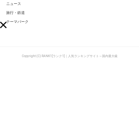
ニュース
旅行・鉄道
テーマパーク
Copyright (C) RANK1[ランク1]｜人気ランキングサイト～国内最大級