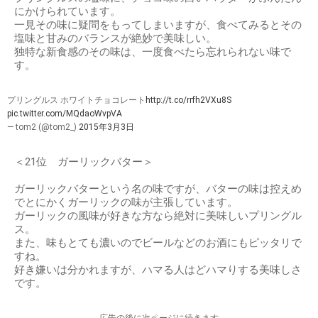
にかけられています。
一見その味に疑問をもってしまいますが、食べてみるとその
塩味と甘みのバランスが絶妙で美味しい。
独特な新食感のその味は、一度食べたら忘れられない味で
す。
プリングルス ホワイトチョコレート
http://t.co/rrfh2VXu8S
pic.twitter.com/MQdaoWvpVA
— tom2 (@tom2_)
2015年3月3日
＜21位 ガーリックバター＞
ガーリックバターという名の味ですが、バターの味は控えめ
でとにかくガーリックの味が主張しています。
ガーリックの風味が好きな方なら絶対に美味しいプリングル
ス。
また、味もとても濃いのでビールなどのお酒にもピッタリで
すね。
好き嫌いは分かれますが、ハマる人はどハマりする美味しさ
です。