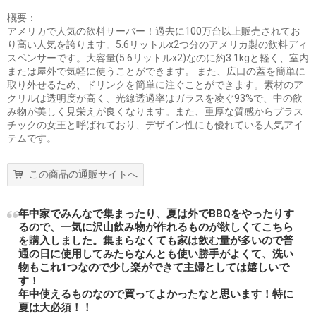
概要：
アメリカで人気の飲料サーバー！過去に100万台以上販売されてお
り高い人気を誇ります。5.6リットルx2つ分のアメリカ製の飲料ディ
スペンサーです。大容量(5.6リットルx2)なのに約3.1kgと軽く、室内
または屋外で気軽に使うことができます。 また、広口の蓋を簡単に
取り外せるため、ドリンクを簡単に注ぐことができます。素材のア
クリルは透明度が高く、光線透過率はガラスを凌ぐ93%で、中の飲
み物が美しく見栄えが良くなります。また、重厚な質感からプラス
チックの女王と呼ばれており、デザイン性にも優れている人気アイ
テムです。
この商品の通販サイトへ
年中家でみんなで集まったり、夏は外でBBQをやったりす
るので、一気に沢山飲み物が作れるものが欲しくてこちら
を購入しました。集まらなくても家は飲む量が多いので普
通の日に使用してみたらなんとも使い勝手がよくて、洗い
物もこれ1つなので少し楽ができて主婦としては嬉しいで
す！
年中使えるものなので買ってよかったなと思います！特に
夏は大必須！！