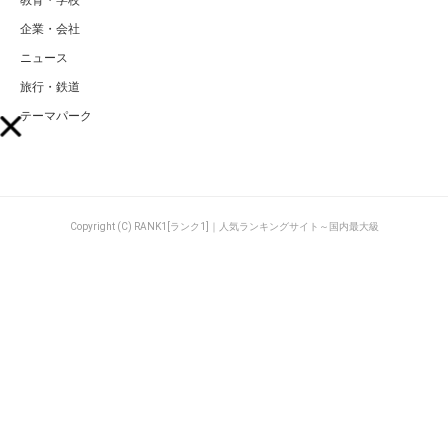
企業・会社
ニュース
旅行・鉄道
テーマパーク
Copyright (C) RANK1[ランク1]｜人気ランキングサイト～国内最大級