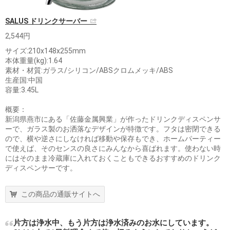
SALUS ドリンクサーバー
2,544円
サイズ:210x148x255mm
本体重量(kg):1.64
素材・材質:ガラス/シリコン/ABSクロムメッキ/ABS
生産国:中国
容量:3.45L
概要：
新潟県燕市にある「佐藤金属興業」が作ったドリンクディスペンサ
ーで、ガラス製のお洒落なデザインが特徴です。フタは密閉できる
ので、横や逆さにしなければ移動や保存もでき、ホームパーティー
で使えば、そのセンスの良さにみんなから喜ばれます。使わない時
にはそのまま冷蔵庫に入れておくこともできるおすすめのドリンク
ディスペンサーです。
この商品の通販サイトへ
片方は浄水中、もう片方は浄水済みのお水にしています。