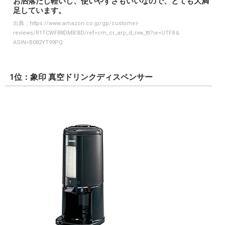
お洒落だし軽いし、使いやすさもいいなので、とても大満
足しています。
出典：
https://www.amazon.co.jp/gp/customer-
reviews/R1TCWF88DMB3ID/ref=cm_cr_arp_d_rvw_ttl?ie=UTF8＆
ASIN=B082YT99PQ
1位：象印 真空ドリンクディスペンサー