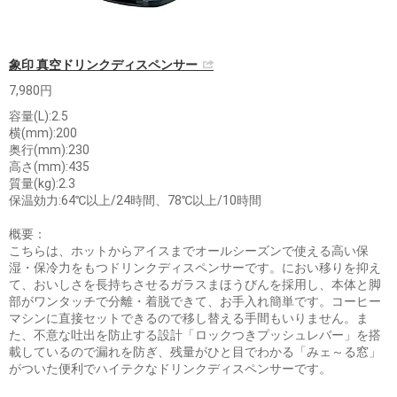
象印 真空ドリンクディスペンサー
7,980円
容量(L):2.5
横(mm):200
奥行(mm):230
高さ(mm):435
質量(kg):2.3
保温効力:64℃以上/24時間、78℃以上/10時間
概要：
こちらは、ホットからアイスまでオールシーズンで使える高い保
湿・保冷力をもつドリンクディスペンサーです。におい移りを抑え
て、おいしさを長持ちさせるガラスまほうびんを採用し、本体と脚
部がワンタッチで分離・着脱できて、お手入れ簡単です。コーヒー
マシンに直接セットできるので移し替える手間もいりません。ま
た、不意な吐出を防止する設計「ロックつきプッシュレバー」を搭
載しているので漏れを防ぎ、残量がひと目でわかる「みェ～る窓」
がついた便利でハイテクなドリンクディスペンサーです。