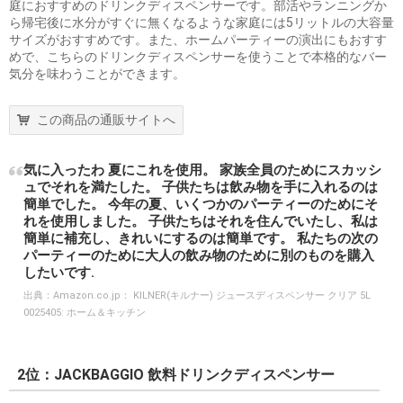
庭におすすめのドリンクディスペンサーです。部活やランニングか
ら帰宅後に水分がすぐに無くなるような家庭には5リットルの大容量
サイズがおすすめです。また、ホームパーティーの演出にもおすす
めで、こちらのドリンクディスペンサーを使うことで本格的なバー
気分を味わうことができます。
この商品の通販サイトへ
気に入ったわ 夏にこれを使用。 家族全員のためにスカッシ
ュでそれを満たした。 子供たちは飲み物を手に入れるのは
簡単でした。 今年の夏、いくつかのパーティーのためにそ
れを使用しました。 子供たちはそれを住んでいたし、私は
簡単に補充し、きれいにするのは簡単です。 私たちの次の
パーティーのために大人の飲み物のために別のものを購入
したいです.
出典：
Amazon.co.jp： KILNER(キルナー) ジュースディスペンサー クリア 5L
0025405: ホーム＆キッチン
2位：JACKBAGGIO 飲料ドリンクディスペンサー