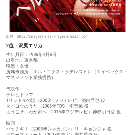
出典：
https://images-na.ssl-images-amazon.com
2位：沢尻エリカ
生年月日：1986年4月8日
出身地：東京都
職業：女優
所属事務所：エル・エクストラテレストレ（エイベックス・
マネジメント業務提携）
代表作
テレビドラマ
1リットルの涙（2005年フジテレビ）池内亜也 役
タイヨウのうた（2006年TBS）雨音薫 役
ようこそ、わが家へ（2015年フジテレビ）神取明日香 役
映画
パッチギ！（2005年シネカノン）リ・キョンジャ 役
クローズドノート（2007年東宝）堀井香恵 役