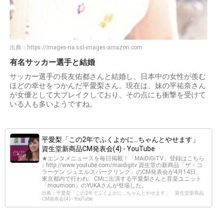
出典：
https://images-na.ssl-images-amazon.com
有名サッカー選手と結婚
サッカー選手の長友佑都さんと結婚し、日本中の女性が羨む
ほどの幸せをつかんだ平愛梨さん。現在は、妹の平祐奈さん
が女優として大ブレイクしており、その点にも衝撃を受けて
いる人も多いようですね。
平愛梨「この2年でふくよかに...ちゃんとやせます」
資生堂新商品CM発表会(4) - YouTube
★エンタメニュースを毎日掲載！「MAiDiGiTV」登録はこちら
↓ http://www.youtube.com/maidigitv 資生堂の新商品「ザ・コ
ラーゲン ジュエルスパークリング」のCM発表会が4月14日、
東京都内で行われ、CMに出演する平愛梨さんと音楽ユニット
「moumoon」のYUKAさんが登場した。
出典：平愛梨「この2年でふくよかに...ちゃんとやせます」 資生堂新商品
CM発表会(4) - YouTube