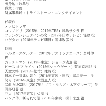
出身地：岐阜県
職業：俳優
所属事務所：トライストーン・エンタテイメント
代表作
テレビドラマ
コウノドリ（2015年、2017年TBS）鴻鳥サクラ 役
フランケンシュタインの恋（2017年日本テレビ）怪物 役
ハゲタカ（2018年テレビ朝日）鷲津政彦 役
映画
ヘルタースケルター（2012年アスミックエース）奥村伸一
役
ガッチャマン（2013年東宝）ジョージ浅倉 役
ピース オブ ケイク（2015年ショウゲート）菅原京志郎 役
天空の蜂（2015年松竹）雑賀 役
日本で一番悪い奴ら（2016年東映・日活）諸星要一 役
怒り（2016年東宝）大西直人 役
武曲 MUKOKU（2017年キノフィルムズ・木下グループ）矢
田部研吾 役
亜人（2017年東宝）佐藤 役
パンク侍、斬られて候（2018年東映）掛十之進 役