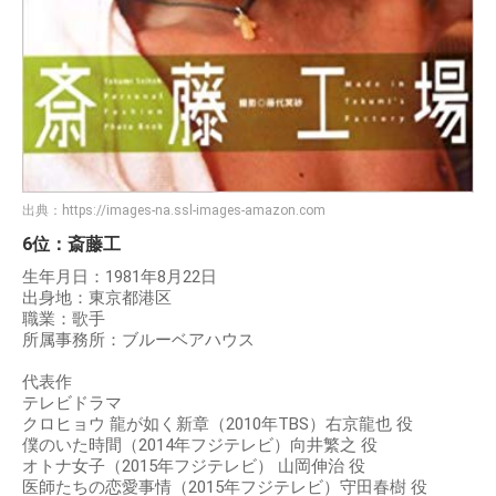
出典：
https://images-na.ssl-images-amazon.com
6位：斎藤工
生年月日：1981年8月22日
出身地：東京都港区
職業：歌手
所属事務所：ブルーベアハウス
代表作
テレビドラマ
クロヒョウ 龍が如く新章（2010年TBS）右京龍也 役
僕のいた時間（2014年フジテレビ）向井繁之 役
オトナ女子（2015年フジテレビ） 山岡伸治 役
医師たちの恋愛事情（2015年フジテレビ）守田春樹 役