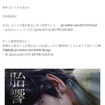
来年ブレイクするのと
乃木坂48が
今日レコード大賞を取ると言う内容でした……
pic.twitter.com/hEC5m2CIaZ
— あきのぶメンバー🇫🇷 (@akiri0014)
2017年12月30日
やっと最終回見れた！
来週から多古くんが見れないのは寂しいけど最終回たくさん出てて良かった❗️
#
戸塚純貴
pic.twitter.com/DGMV2bLagv
— 葵 (@aoi_junki1993)
2019年12月21日