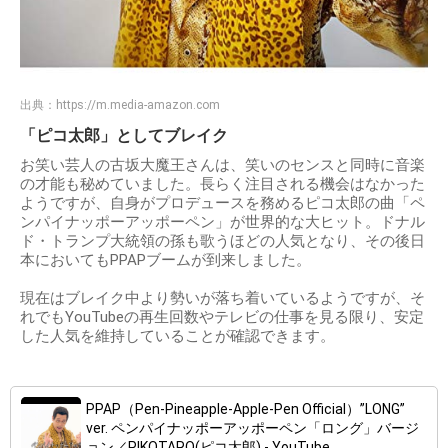
出典：
https://m.media-amazon.com
「ピコ太郎」としてブレイク
お笑い芸人の古坂大魔王さんは、笑いのセンスと同時に音楽
の才能も秘めていました。長らく注目される機会はなかった
ようですが、自身がプロデュースを務めるピコ太郎の曲「ペ
ンパイナッポーアッポーペン」が世界的な大ヒット。ドナル
ド・トランプ大統領の孫も歌うほどの人気となり、その後日
本においてもPPAPブームが到来しました。
現在はブレイク中より勢いが落ち着いているようですが、そ
れでもYouTubeの再生回数やテレビの仕事を見る限り、安定
した人気を維持していることが確認できます。
PPAP（Pen-Pineapple-Apple-Pen Official）”LONG”
ver. ペンパイナッポーアッポーペン「ロング」バージ
ョン／PIKOTARO(ピコ太郎) - YouTube