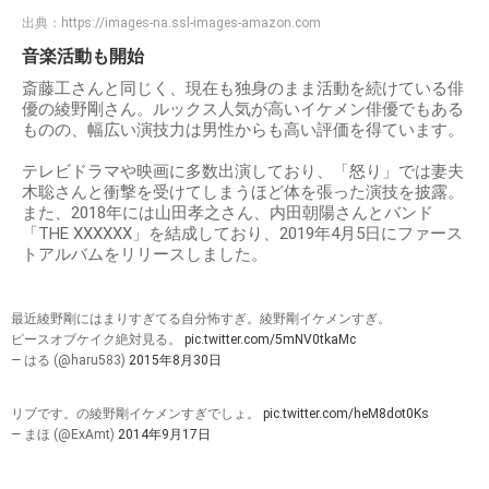
出典：
https://images-na.ssl-images-amazon.com
音楽活動も開始
斎藤工さんと同じく、現在も独身のまま活動を続けている俳
優の綾野剛さん。ルックス人気が高いイケメン俳優でもある
ものの、幅広い演技力は男性からも高い評価を得ています。
テレビドラマや映画に多数出演しており、「怒り」では妻夫
木聡さんと衝撃を受けてしまうほど体を張った演技を披露。
また、2018年には山田孝之さん、内田朝陽さんとバンド
「THE XXXXXX」を結成しており、2019年4月5日にファース
トアルバムをリリースしました。
最近綾野剛にはまりすぎてる自分怖すぎ。綾野剛イケメンすぎ。
ピースオブケイク絶対見る。
pic.twitter.com/5mNV0tkaMc
— はる (@haru583)
2015年8月30日
リブです。の綾野剛イケメンすぎでしょ。
pic.twitter.com/heM8dot0Ks
— まほ (@ExAmt)
2014年9月17日