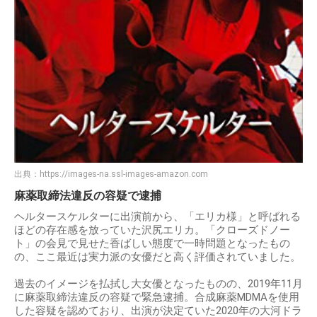
出典：
https://images-na.ssl-images-amazon.com
麻薬取締法違反の容疑で逮捕
ヘルタースケルターに出演前から、「エリカ様」と呼ばれる
ほどの存在感を放っていた沢尻エリカ。「クローズドノー
ト」の会見で見せた香ばしい態度で一時問題となったもの
の、ここ最近は実力派の女優だと高く評価されていました。
過去のイメージを払拭し大女優となったものの、2019年11月
に麻薬取締法違反の容疑で緊急逮捕。合成麻薬MDMAを使用
した容疑を認めており、出演が決定ていた2020年の大河ドラ