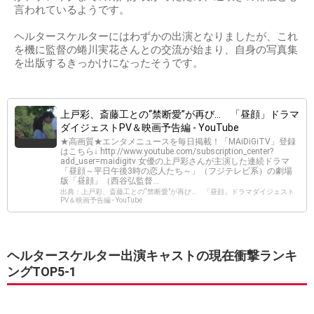
言われているようです。
ヘルタースケルターにはわずかの出演となりましたが、これ
を機に監督の蜷川実花さんとの交流が始まり、自身の写真集
を出版するきっかけになったそうです。
上戸彩、斎藤工との“禁断愛”が再び… 「昼顔」ドラマ
ダイジェストPV＆映画予告編 - YouTube
★高画質★エンタメニュースを毎日掲載！「MAiDiGiTV」登録
はこちら↓ http://www.youtube.com/subscription_center?
add_user=maidigitv 女優の上戸彩さんが主演した連続ドラマ
「昼顔～平日午後3時の恋人たち～」（フジテレビ系）の劇場
版「昼顔」（西谷弘監督...
出典：上戸彩、斎藤工との“禁断愛”が再び… 「昼顔」ドラマダイジェスト
PV＆映画予告編 - YouTube
ヘルタースケルター出演キャストの現在衝撃ランキ
ングTOP5-1