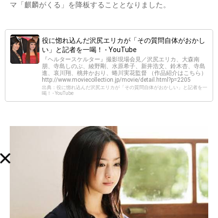
マ「麒麟がくる」を降板することとなりました。
役に惚れ込んだ沢尻エリカが「その質問自体がおかし
い」と記者を一喝！ - YouTube
『ヘルタースケルター』撮影現場会見／沢尻エリカ、大森南
朋、寺島しのぶ、綾野剛、水原希子、新井浩文、鈴木杏、寺島
進、哀川翔、桃井かおり、蜷川実花監督 （作品紹介はこちら）
http://www.moviecollection.jp/movie/detail.html?p=2205
出典：役に惚れ込んだ沢尻エリカが「その質問自体がおかしい」と記者を一
喝！ - YouTube