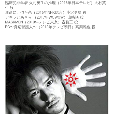
臨床犯罪学者 火村英生の推理（2016年日本テレビ）火村英
生 役
運命に、似た恋（2016年NHK総合）小沢勇凛 役
アキラとあきら （2017年WOWOW）山崎瑛 役
MASKMEN（2018年テレビ東京）斎藤工 役
BG〜身辺警護人〜（2018年テレビ朝日）高梨雅也 役