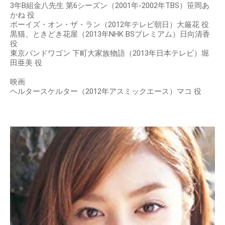
3年B組金八先生 第6シーズン（2001年-2002年TBS）笹岡あ
かね 役
ボーイズ・オン・ザ・ラン（2012年テレビ朝日）大厳花 役
黒猫、ときどき花屋（2013年NHK BSプレミアム）日向清香
役
東京バンドワゴン 下町大家族物語（2013年日本テレビ）堀
田亜美 役
映画
ヘルタースケルター（2012年アスミックエース）マコ 役