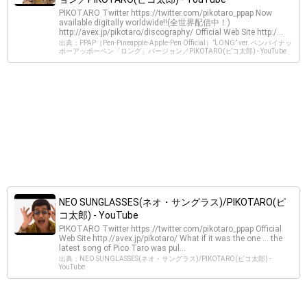
PIKOTARO Twitter https://twitter.com/pikotaro_ppap Now
available digitally worldwide!!(全世界配信中！)
http://avex.jp/pikotaro/discography/ Official Web Site http:/...
出典：PPAP（Pen-Pineapple-Apple-Pen Official）”LONG” ver. ペンパイナッ
ポーアッポーペン「ロング」バージョン／PIKOTARO(ピコ太郎) - YouTube
NEO SUNGLASSES(ネオ・サングラス)/PIKOTARO(ピ
コ太郎) - YouTube
PIKOTARO Twitter https://twitter.com/pikotaro_ppap Official
Web Site http://avex.jp/pikotaro/ What if it was the one ... the
latest song of Pico Taro was pul...
出典：NEO SUNGLASSES(ネオ・サングラス)/PIKOTARO(ピコ太郎) -
YouTube