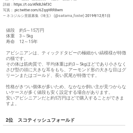
詳細：
https://t.co/Afk8Lhkf3C
写真：
pic.twitter.com/6ZqqHRR8wm
— ネコジルシ里親募集《埼玉》 (@saitama_foster)
2019年12月1日
値段 約5～15万円
体重 3～5kg
寿命 12～15年
アビシニアンは、ティックドタビーの極細かい縞模様が特徴
の猫です。
その体は筋肉質で、平均体重は約3～5kgほどであり小さなく
さび型の頭に大きな耳をもち、アーモンド形の大きな目はグ
リーンまたはゴールド、長い尻尾が特徴です。
性格がきつい個体が多いため、なかなか飼い主が見つからな
いケースが多く値段も安く設定する場合があります。
安いアビシニアンだと約5万円ほどで購入することができま
すよ。
2位 スコティッシュフォールド