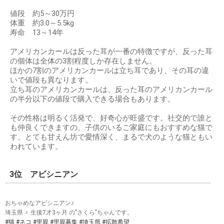
値段 約5～30万円
体重 約3.0～5.5kg
寿命 13～14年
アメリカンカールは反った耳が一番の特徴ですが、反った耳
の個体は全体の3割程度しか存在しません。
ほかの7割のアメリカンカールは立ち耳であり、その耳の違
いで値段も異なります。
立ち耳のアメリカンカールは、反った耳のアメリカンカール
の半分以下の値段で購入できる場合もあります。
その性格は明るく活発で、好奇心が旺盛です。社交的で誰と
も仲良くできますの、子供のいるご家庭にもおすすめな猫で
す。とても甘えん坊で愛情深く、まるで犬のような猫ともい
われています。
3位 アビシニアン
おちゃめなアビシニアン♪
埼玉県 ♀ 生後7才3ヶ月 の"さくら"ちゃんです。
#猫
#ネコ
#里親
#里親募集
#埼玉県
#拡散希望