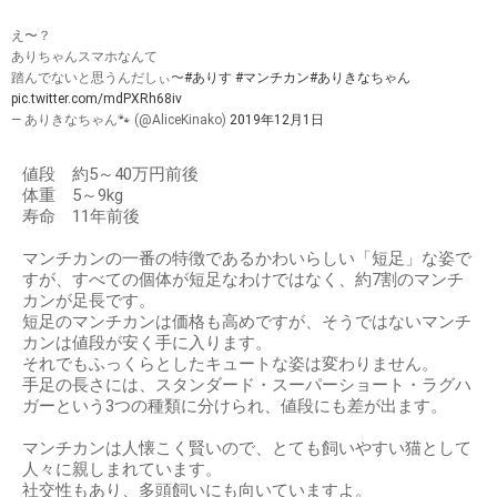
え〜？
ありちゃんスマホなんて
踏んでないと思うんだしぃ〜
#ありす
#マンチカン
#ありきなちゃん
pic.twitter.com/mdPXRh68iv
— ありきなちゃん🐾 (@AliceKinako)
2019年12月1日
値段 約5～40万円前後
体重 5～9kg
寿命 11年前後
マンチカンの一番の特徴であるかわいらしい「短足」な姿で
すが、すべての個体が短足なわけではなく、約7割のマンチ
カンが足長です。
短足のマンチカンは価格も高めですが、そうではないマンチ
カンは値段が安く手に入ります。
それでもふっくらとしたキュートな姿は変わりません。
手足の長さには、スタンダード・スーパーショート・ラグハ
ガーという3つの種類に分けられ、値段にも差が出ます。
マンチカンは人懐こく賢いので、とても飼いやすい猫として
人々に親しまれています。
社交性もあり、多頭飼いにも向いていますよ。