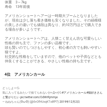
体重 3～7kg
寿命 13年前後
アメリカンショートヘアーは一時期大ブームとなりました
が、現在は少し落ち着き価格も安くなりました。その縞模様
の美しさの違いでも値段は異なり、約10万円ほどで購入でき
る場合が多いようです。
アメリカンショートヘアは、人懐こく甘えん坊な可愛らしい
性格の持ち主で、ファンの多い品種です。
頭も賢いのでしつけもしやすく、初心者の方でも飼いやすい
猫ですよ。
社交的な性格をしていますので、他のペットや子供などとも
仲良くすることができる、やさしい性格の持ち主です。
4位 アメリカンカール
どぅしよー💦
気に入ってるみたいで捨てられない(≠>Д<≠)💦
#アメリカンカール
#猫好きさん
と繋がりたい
pic.twitter.com/OdWrRjmmje
— ねねちゃん(ФωФ) (@0vOfHUxqKTx8fP7)
2019年12月2日