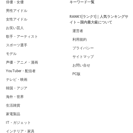
俳優・女優
キーワード一覧
男性アイドル
RANK1[ランク1]｜人気ランキングサ
女性アイドル
イト～国内最大級について
お笑い芸人
運営者
歌手・アーティスト
利用規約
スポーツ選手
プライバシー
モデル
サイトマップ
声優・アニメ・漫画
お問い合せ
YouTuber・配信者
PC版
テレビ・映画
韓国・アジア
海外・世界
生活雑貨
家電製品
IT・ガジェット
インテリア・家具