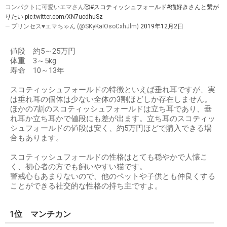
コンパクトに可愛いエマさん🥰
#スコティッシュフォールド
#猫好きさんと繫が
りたい
pic.twitter.com/XN7ucdhuSz
— プリンセス♥エマちゃん (@SKyKaIOsoCxhJlm)
2019年12月2日
値段 約5～25万円
体重 3～5kg
寿命 10～13年
スコティッシュフォールドの特徴といえば垂れ耳ですが、実
は垂れ耳の個体は少ない全体の3割ほどしか存在しません。
ほかの7割のスコティッシュフォールドは立ち耳であり、垂
れ耳か立ち耳かで値段にも差が出ます。立ち耳のスコティッ
シュフォールドの値段は安く、約5万円ほどで購入できる場
合もあります。
スコティッシュフォールドの性格はとても穏やかで人懐こ
く、初心者の方でも飼いやすい猫です。
警戒心もあまりないので、他のペットや子供とも仲良くする
ことができる社交的な性格の持ち主ですよ。
1位 マンチカン