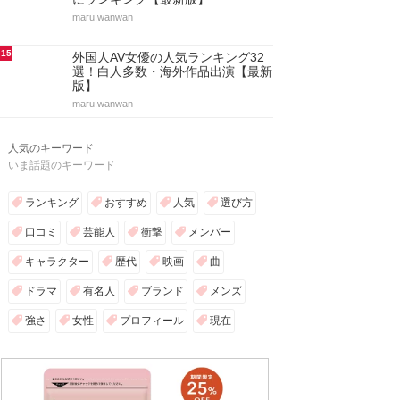
maru.wanwan
15
外国人AV女優の人気ランキング32
選！白人多数・海外作品出演【最新
版】
maru.wanwan
人気のキーワード
いま話題のキーワード
ランキング
おすすめ
人気
選び方
口コミ
芸能人
衝撃
メンバー
キャラクター
歴代
映画
曲
ドラマ
有名人
ブランド
メンズ
強さ
女性
プロフィール
現在