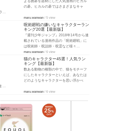
よる囲碁を題材にした人気漫画のヒカル
の碁。ヒカルの碁ではさまざまなキャ
ラ…
maru.wanwan
/ 5 view
呪術廻戦の嫌いなキャラクターラン
キング20選【最新版】
『週刊少年ジャンプ』2018年14号から連
載されている漫画作品の「呪術廻戦」に
は呪術師・呪詛師・呪霊など様々…
maru.wanwan
/ 6 view
猫のキャラクター45選！人気ラン
キング【最新版】
数ある動物の種類の中で、猫をモチーフ
にしたキャラクターといえば、あなたは
どのようなキャラクターを思い浮かべ
ま…
maru.wanwan
/ 6 view