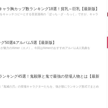
キャラ胸カップ数ランキング18選！貧乳～巨乳【最新版】
!」をキャッチコピーとする音楽漫画の「ぼっち・ざ・ろっく」ですが、キャラ
ング50選&アルバム5選【最新版】
魅力のAimer（エメ）。今回はAimerのおすすめアルバム&人気曲を
ランキング45選！鬼殺隊と鬼で最強の登場人物とは【最新
画『鬼滅の刃』の登場キャラクターたちを、強さ順にランキング形式でまとめ