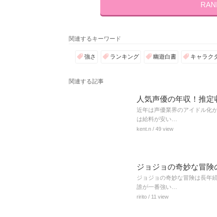
RA
関連するキーワード
強さ
ランキング
幽遊白書
キャラク
関連する記事
人気声優の年収！推定収
近年は声優業界のアイドル化
は給料が安い…
kent.n
/ 49 view
ジョジョの奇妙な冒険
ジョジョの奇妙な冒険は長年
誰が一番強い…
ririto
/ 11 view