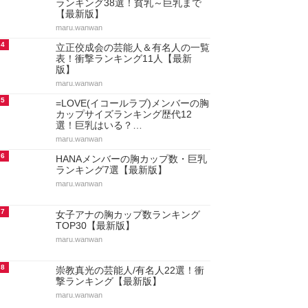
ランキング38選！貧乳～巨乳まで
【最新版】
maru.wanwan
4
立正佼成会の芸能人＆有名人の一覧
表！衝撃ランキング11人【最新
版】
maru.wanwan
5
=LOVE(イコールラブ)メンバーの胸
カップサイズランキング歴代12
選！巨乳はいる？…
maru.wanwan
6
HANAメンバーの胸カップ数・巨乳
ランキング7選【最新版】
maru.wanwan
7
女子アナの胸カップ数ランキング
TOP30【最新版】
maru.wanwan
8
崇教真光の芸能人/有名人22選！衝
撃ランキング【最新版】
maru.wanwan