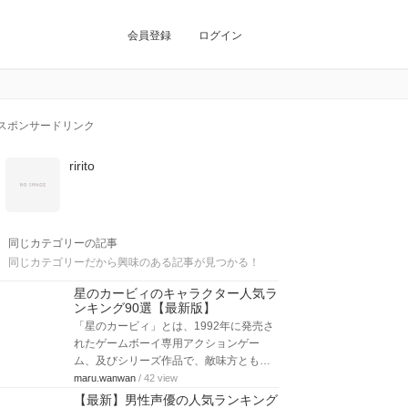
会員登録
ログイン
スポンサードリンク
ririto
同じカテゴリーの記事
同じカテゴリーだから興味のある記事が見つかる！
星のカービィのキャラクター人気ラ
ンキング90選【最新版】
「星のカービィ」とは、1992年に発売さ
れたゲームボーイ専用アクションゲー
ム、及びシリーズ作品で、敵味方とも…
maru.wanwan
/ 42 view
【最新】男性声優の人気ランキング