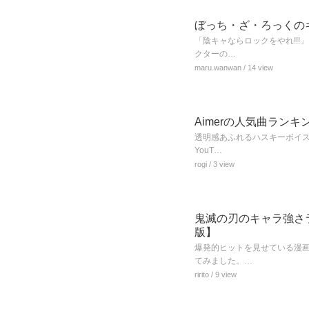
ぼっち・ざ・ろっくの
「陰キャならロックをやれ!!
クターの…
maru.wanwan
/ 14 view
Aimerの人気曲ランキ
透明感あふれるハスキーボイスが
YouT…
rogi
/ 3 view
鬼滅の刃のキャラ強さ
版】
爆発的ヒットを見せている漫
てみました。…
ririto
/ 9 view