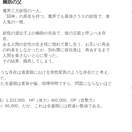
幽助の父
魔界三大妖怪の一人。
「闘神」の異名を持つ、魔界でも最強クラスの妖怪で、食
人鬼の一種。
妖怪の遺伝子上の幽助の先祖で、彼の父親と呼ぶべき存
在。
ある人間の女性の生き様に惚れて愛し合う。お互いに再会
の約束をしなかったが、別れ際に彼自身は、再会するまで
人間を食さないと心に誓った。
その結果、餓死してしまう。
ような存在は過渡期における突然変異のような存在だと考え、
いた。
いた全盛期は黄泉や軀、喧嘩仲間ですら、問題にならないほど
322,000、HP（体力）460,000、OP（攻撃力）
特殊能力）86,000。だが、これは全盛期には程遠い数値である。