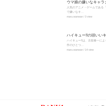
ウマ娘の嫌いなキャラ
人気のアニメ・ゲームである「
で嫌いなキ…
maru.wanwan
/ 3 view
ハイキュー!!の頭いい
ハイキュー!!は、古舘春一に
作のひとつ…
maru.wanwan
/ 14 view