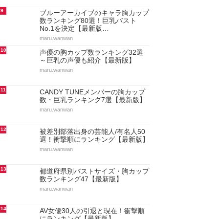
9
ブルーアーカイブのキャラ胸カップ
数ランキング80選！巨乳バスト
No.1を決定【最新版…
maru.wanwan
10
声優の胸カップ数ランキング32選
～巨乳の声優も紹介【最新版】
maru.wanwan
11
CANDY TUNEメンバーの胸カップ
数・巨乳ランキング7選【最新版】
maru.wanwan
12
被差別部落出身の芸能人/有名人50
選！衝撃順にランキング【最新版】
maru.wanwan
13
都道府県別バストサイズ・胸カップ
数ランキング47【最新版】
maru.wanwan
14
AV女優30人の引退と現在！衝撃順
にランキング【最新版】