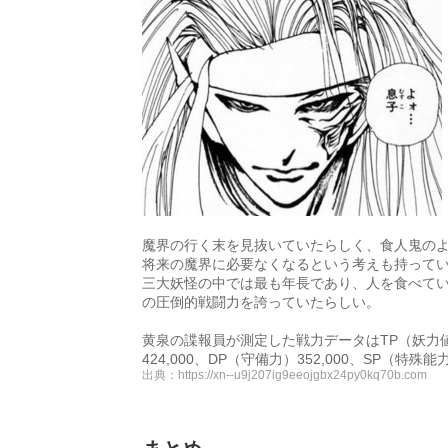
魔界の行く末を見抜いていたらしく、食人鬼の
将来の魔界に必要なくなるという考えも持って
三大妖怪の中では最も年長であり、人を食べて
の圧倒的戦闘力を誇っていたらしい。
黄泉の諜報員が測定した戦力データはTP（妖力値）1,
424,000、DP（守備力）352,000、SP（
出典：
https://xn--u9j207ig9eeojgbx24py0kq70b.com