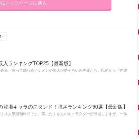
NK1トップページに戻る
ター
入ランキングTOP25【最新版】
が進み、歌って踊れるイケメンや美人が勢ぞろいの声優たち。以前から「声優
の登場キャラのスタンド！強さランキング60選【最新版】
続く大人気漫画作品です。実にたくさんのキャラクターが登場しますが、一体