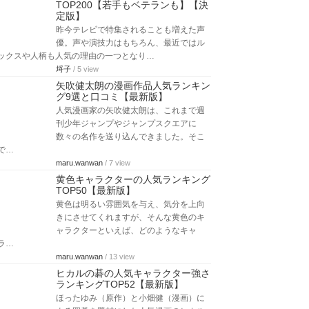
TOP200【若手もベテランも】【決
定版】
昨今テレビで特集されることも増えた声
優。声や演技力はもちろん、最近ではル
ックスや人柄も人気の理由の一つとなり…
埒子
/ 5 view
矢吹健太朗の漫画作品人気ランキン
グ9選と口コミ【最新版】
人気漫画家の矢吹健太朗は、これまで週
刊少年ジャンプやジャンプスクエアに
数々の名作を送り込んできました。そこ
で…
maru.wanwan
/ 7 view
黄色キャラクターの人気ランキング
TOP50【最新版】
黄色は明るい雰囲気を与え、気分を上向
きにさせてくれますが、そんな黄色のキ
ャラクターといえば、どのようなキャ
ラ…
maru.wanwan
/ 13 view
ヒカルの碁の人気キャラクター強さ
ランキングTOP52【最新版】
ほったゆみ（原作）と小畑健（漫画）に