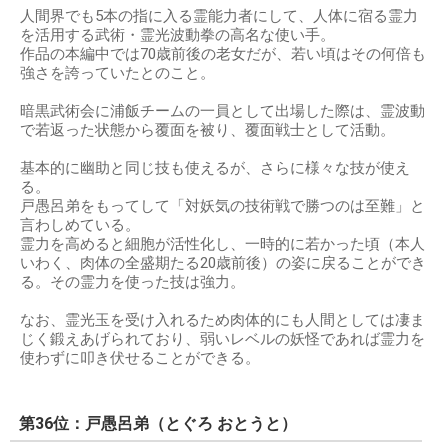
人間界でも5本の指に入る霊能力者にして、人体に宿る霊力
を活用する武術・霊光波動拳の高名な使い手。
作品の本編中では70歳前後の老女だが、若い頃はその何倍も
強さを誇っていたとのこと。
暗黒武術会に浦飯チームの一員として出場した際は、霊波動
で若返った状態から覆面を被り、覆面戦士として活動。
基本的に幽助と同じ技も使えるが、さらに様々な技が使え
る。
戸愚呂弟をもってして「対妖気の技術戦で勝つのは至難」と
言わしめている。
霊力を高めると細胞が活性化し、一時的に若かった頃（本人
いわく、肉体の全盛期たる20歳前後）の姿に戻ることができ
る。その霊力を使った技は強力。
なお、霊光玉を受け入れるため肉体的にも人間としては凄ま
じく鍛えあげられており、弱いレベルの妖怪であれば霊力を
使わずに叩き伏せることができる。
第36位：戸愚呂弟（とぐろ おとうと）