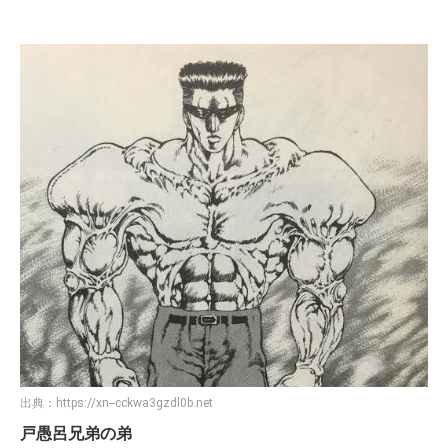
出典：
https://xn--cckwa3gzdl0b.net
戸愚呂兄弟の弟