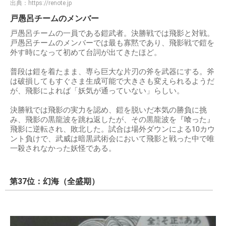
出典：
https://renote.jp
戸愚呂チームのメンバー
戸愚呂チームの一員である鎧武者。決勝戦では飛影と対戦。
戸愚呂チームのメンバーでは最も寡黙であり、飛影戦で鎧を
外す時になって初めて台詞が出てきたほど。
普段は鎧を着たまま、専ら巨大な片刃の斧を武器にする。斧
は破損してもすぐさま生成可能で大きさも変えられるようだ
が、飛影によれば「妖気が通っていない」らしい。
決勝戦では飛影の実力を認め、鎧を脱いだ本気の勝負に挑
み、飛影の黒龍波を跳ね返したが、その黒龍波を『喰った』
飛影に逆転され、敗北した。試合は場外ダウンによる10カウ
ント負けで、武威は暗黒武術会において飛影と戦った中で唯
一殺されなかった妖怪である。
第37位：幻海（全盛期）