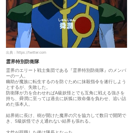
出典：
https://twitter.com
霊界特別防衛隊
霊界のエリート戦士集団である『霊界特別防衛隊』のメンバ
ーの一人。
幽助が魔族に転生するのを防ぐために抹殺指令を遂行しよう
とするが、失敗した。
防衛隊が力を合わせればA級妖怪とでも互角に戦える強さを
持ち、舜潤に至っては過去に妖狐に致命傷を負わせ、追い詰
めた張本人。
結界術に長け、樹が開けた魔界の穴を協力して数日で開閉で
き、S級妖怪でさえ通れない結界も張れる。
大竹が辞職した後は隊長となった。