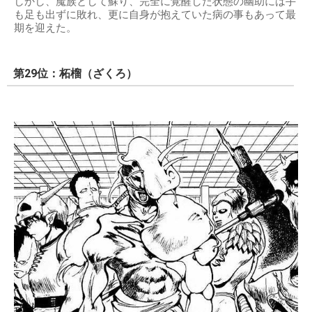
しかし、魔族として蘇り、完全に覚醒した状態の幽助には手
も足も出ずに敗れ、更に自身が抱えていた病の事もあって最
期を迎えた。
第29位：柘榴（ざくろ）