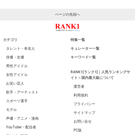
ページの先頭へ
カテゴリ
特集一覧
タレント・有名人
キュレーター一覧
俳優・女優
キーワード一覧
男性アイドル
RANK1[ランク1]｜人気ランキングサ
女性アイドル
イト～国内最大級について
お笑い芸人
運営者
歌手・アーティスト
利用規約
スポーツ選手
プライバシー
モデル
サイトマップ
声優・アニメ・漫画
お問い合せ
YouTuber・配信者
PC版