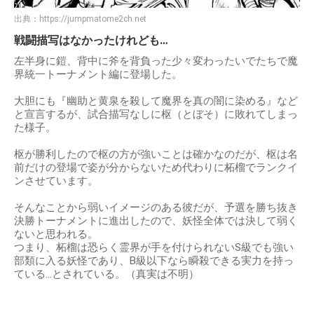
出典：
https://jumpmatome2ch.net
戦闘描写はなかったけれども…
左半身に鎧、背中に斧を背負った少々変わったいでたちで魔
界統一トーナメント編に登場した。
大胆にも『幽助と黄泉を殺して魔界を真の闇に染める』など
と宣言するが、試合描写なしに枢（とぼそ）に敗れてしまっ
た様子。
枢が勝利したので枢の方が強いことは確かなのだが、枢は名
前だけの登場で姿が分からないため代わりに柘榴でランクイ
ンさせています。
そんなことから弱いイメージのある彼だが、予選を勝ち抜き
決勝トーナメントに進出したので、妖怪全体では決して弱く
ないと思われる。
つまり、柘榴は恐らく霊界が手を付けられないS級でも強い
部類に入る妖怪であり、B級以下なら瞬殺できる実力を持っ
ている…とされている。（真実は不明）