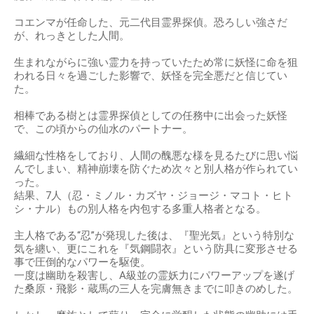
コエンマが任命した、元二代目霊界探偵。恐ろしい強さだ
が、れっきとした人間。
生まれながらに強い霊力を持っていたため常に妖怪に命を狙
われる日々を過ごした影響で、妖怪を完全悪だと信じてい
た。
相棒である樹とは霊界探偵としての任務中に出会った妖怪
で、この頃からの仙水のパートナー。
繊細な性格をしており、人間の醜悪な様を見るたびに思い悩
んでしまい、精神崩壊を防ぐため次々と別人格が作られてい
った。
結果、7人（忍・ミノル・カズヤ・ジョージ・マコト・ヒト
シ・ナル）もの別人格を内包する多重人格者となる。
主人格である“忍”が発現した後は、『聖光気』という特別な
気を纏い、更にこれを『気鋼闘衣』という防具に変形させる
事で圧倒的なパワーを駆使。
一度は幽助を殺害し、A級並の霊妖力にパワーアップを遂げ
た桑原・飛影・蔵馬の三人を完膚無きまでに叩きのめした。