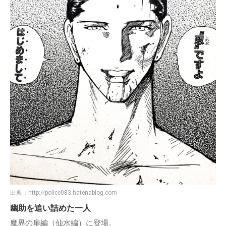
出典：
http://police083.hatenablog.com
幽助を追い詰めた一人
魔界の扉編（仙水編）に登場。