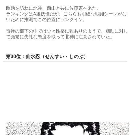
幽助を訪ねに北神、西山と共に佐藤家へ来た。
ランキングはA級妖怪だが、こちらも明確な戦闘シーンがな
いために推測でこの位置にランクイン。
雷禅の部下の中では少々性格に難ありのようで、幽助に対し
て頻繁に失礼な態度を取って北神に注意されていた。
第30位：仙水忍（せんすい・しのぶ）