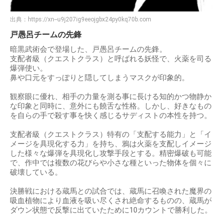
出典：
https://xn--u9j207ig9eeojgbx24py0kq70b.com
戸愚呂チームの先鋒
暗黒武術会で登場した、戸愚呂チームの先鋒。
支配者級（クエストクラス）と呼ばれる妖怪で、火薬を司る
爆弾使い。
鼻や口元をすっぽりと隠してしまうマスクが印象的。
観察眼に優れ、相手の力量を測る事に長ける知的かつ物静か
な印象と同時に、意外にも饒舌な性格。しかし、好きなもの
を自らの手で殺す事を快く感じるサディストの本性を持つ。
支配者級（クエストクラス）特有の「支配する能力」と「イ
メージを具現化する力」を持ち、鴉は火薬を支配しイメージ
した様々な爆弾を具現化し攻撃手段とする。精密爆破も可能
で、作中では複数の花びらや小さな種といった物体を個々に
破壊している。
決勝戦における蔵馬との試合では、蔵馬に召喚された魔界の
吸血植物により血液を吸い尽くされ絶命するものの、蔵馬が
ダウン状態で反撃に出ていたために10カウントで勝利した。