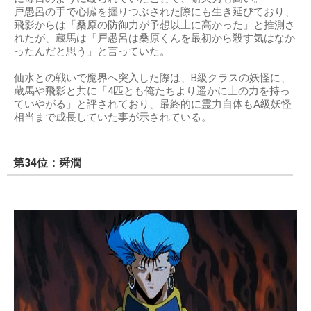
戸愚呂の手で心臓を握りつぶされた際にも生き延びており、
飛影からは「桑原の防御力が予想以上に高かった」と推測さ
れたが、蔵馬は「戸愚呂は桑原くんを最初から殺す気はなか
ったんだと思う」と言っていた。
仙水との戦いで魔界へ突入した際は、B級クラスの妖怪に、
蔵馬や飛影と共に「4匹とも俺たちより遥かに上の力を持っ
ていやがる」と評されており、最終的に霊力自体もA級妖怪
相当まで成長していた事が示されている。
第34位：舜潤