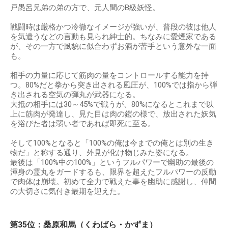
戸愚呂兄弟の弟の方で、元人間のB級妖怪。
戦闘時は厳格かつ冷徹なイメージが強いが、普段の彼は他人
を気遣うなどの言動も見られ紳士的。ちなみに愛煙家である
が、その一方で風貌に似合わずお酒が苦手という意外な一面
も。
相手の力量に応じて筋肉の量をコントロールする能力を持
つ。80%だと拳から突き出される風圧が、100%では指から弾
き出される空気の弾丸が武器になる。
大抵の相手には30～45%で戦うが、80%になるとこれまで以
上に筋肉が発達し、見た目は肉の鎧の様で、放出された妖気
を浴びた者は弱い者であれば即死に至る。
そして100%となると「100%の俺は今までの俺とは別の生き
物だ」と称する通り、外見が化け物じみた姿になる。
最後は「100%中の100%」というフルパワーで幽助の最後の
渾身の霊丸をガードするも、限界を超えたフルパワーの反動
で肉体は崩壊。初めて全力で戦えた事を幽助に感謝し、仲間
の大切さに気付き最期を迎えた。
第35位：桑原和馬（くわばら・かずま）