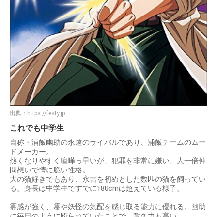
出典：
https://festy.jp
これでも中学生
自称・浦飯幽助の永遠のライバルであり、浦飯チームのムー
ドメーカー。
熱くなりやすく喧嘩っ早いが、犯罪を非常に嫌い、人一倍仲
間想いで情に脆い性格。
大の猫好きでもあり、永吉を初めとした数匹の猫を飼ってい
る。身長は中学生ですでに180cmは超えている様子。
霊感が強く、霊や妖怪の気配を感じ取る能力に優れる。幽助
に毎日のように殴られていたことで、耐久力も高い。