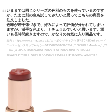
いままでは同じシリーズの色別のものを使っているのです
が、たまに別の色も試してみたいと思ってこちらの商品を
注文しました。
色味が若干薄づきで、好みによって評価が分かれてしまい
ますが、派手な色より、ナチュラルでいいと思います。潤
いも長時間続きますので、かなりのお気に入り商品です。
出典：
https://www.amazon.co.jp/カネボウ-メディア-%EF%BD%8Dedia-シャイ
ニーエッセンスリップA-カラー%EF%BC%9AOR-02/dp/B00EI4KLGM/ref=sr_1_7?
__mk_ja_JP=%E3%82%AB%E3%82%BF%E3%82%AB%E3%83%8A＆
keywords=media+%E5%8F%A3%E7%B4%85＆qid=1572399702＆sr=8-7