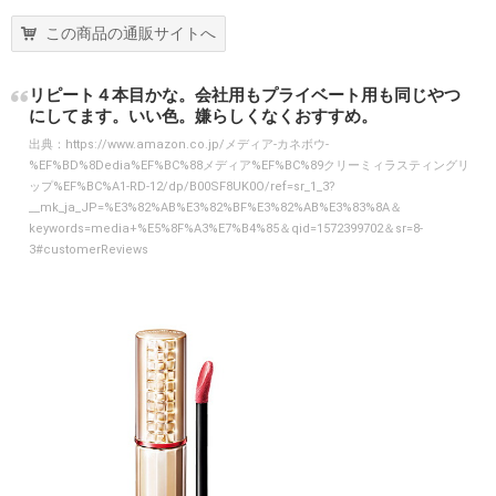
この商品の通販サイトへ
リピート４本目かな。会社用もプライベート用も同じやつ
にしてます。いい色。嫌らしくなくおすすめ。
出典：
https://www.amazon.co.jp/メディア-カネボウ-
%EF%BD%8Dedia%EF%BC%88メディア%EF%BC%89クリーミィラスティングリ
ップ%EF%BC%A1-RD-12/dp/B00SF8UK0O/ref=sr_1_3?
__mk_ja_JP=%E3%82%AB%E3%82%BF%E3%82%AB%E3%83%8A＆
keywords=media+%E5%8F%A3%E7%B4%85＆qid=1572399702＆sr=8-
3#customerReviews