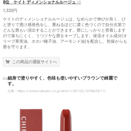
8位 ケイト ディメンショナルルージュ
1,320円
ケイトのディメンショナルルージュは、なめらかで伸びが良く、ひ
と塗りで透け感発色をし、重ねるほどに濃く色づくので自分次第で
どんな唇もい演出することができます。唇にしっかりと密着します
ので落ちにくく、うつツヤな唇をキープします。保湿オイル成分(オ
リーブ果実油、ホホバ種子油、アーモンド油)を配合し、乾燥からも
唇を守ります。
この商品の通販サイトへ
細身で塗りやすく、色味も使いやすいブラウンで綺麗で
す。
出典：
https://review.rakuten.co.jp/item/1/261122_10756670/1.1/