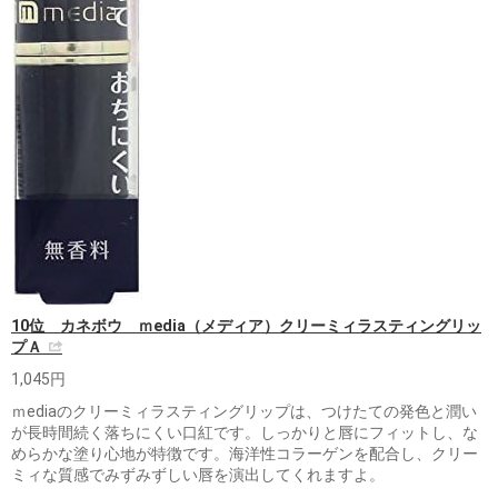
10位 カネボウ ｍedia（メディア）クリーミィラスティングリッ
プＡ
1,045円
ｍediaのクリーミィラスティングリップは、つけたての発色と潤い
が長時間続く落ちにくい口紅です。しっかりと唇にフィットし、な
めらかな塗り心地が特徴です。海洋性コラーゲンを配合し、クリー
ミィな質感でみずみずしい唇を演出してくれますよ。