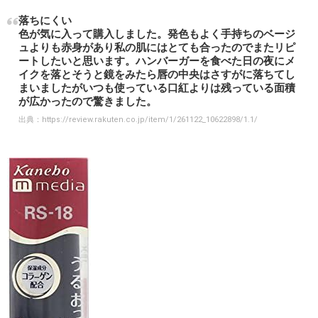
落ちにくい
色が気に入って購入しました。発色もよく手持ちのベージ
ュよりも赤身があり私の肌にはとても合ったのでまたリピ
ートしたいと思います。ハンバーガーを食べた日の夜にメ
イクを落とそうと鏡をみたら唇の中央はさすがに落ちてし
まいましたがいつも使っている口紅よりは残っている面積
が広かったので驚きました。
出典：
https://review.rakuten.co.jp/item/1/261122_10622898/1.1/