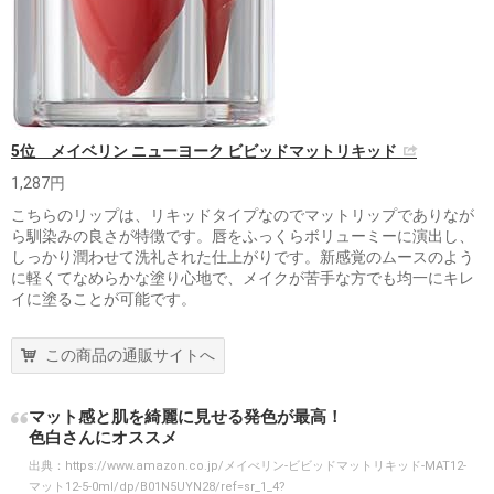
5位 メイベリン ニューヨーク ビビッドマットリキッド
1,287円
こちらのリップは、リキッドタイプなのでマットリップでありなが
ら馴染みの良さが特徴です。唇をふっくらボリューミーに演出し、
しっかり潤わせて洗礼された仕上がりです。新感覚のムースのよう
に軽くてなめらかな塗り心地で、メイクが苦手な方でも均一にキレ
イに塗ることが可能です。
この商品の通販サイトへ
マット感と肌を綺麗に見せる発色が最高！
色白さんにオススメ
出典：
https://www.amazon.co.jp/メイべリン-ビビッドマットリキッド-MAT12-
マット12-5-0ml/dp/B01N5UYN28/ref=sr_1_4?