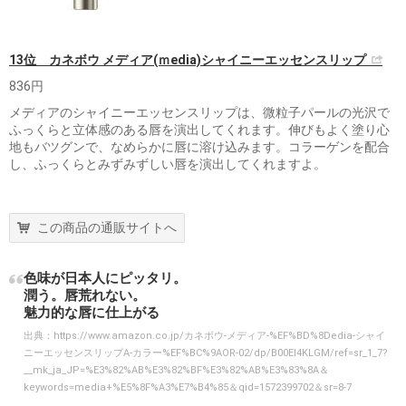
13位 カネボウ メディア(ｍedia)シャイニーエッセンスリップ
836円
メディアのシャイニーエッセンスリップは、微粒子パールの光沢で
ふっくらと立体感のある唇を演出してくれます。伸びもよく塗り心
地もバツグンで、なめらかに唇に溶け込みます。コラーゲンを配合
し、ふっくらとみずみずしい唇を演出してくれますよ。
この商品の通販サイトへ
色味が日本人にピッタリ。
潤う。唇荒れない。
魅力的な唇に仕上がる
出典：
https://www.amazon.co.jp/カネボウ-メディア-%EF%BD%8Dedia-シャイ
ニーエッセンスリップA-カラー%EF%BC%9AOR-02/dp/B00EI4KLGM/ref=sr_1_7?
__mk_ja_JP=%E3%82%AB%E3%82%BF%E3%82%AB%E3%83%8A＆
keywords=media+%E5%8F%A3%E7%B4%85＆qid=1572399702＆sr=8-7