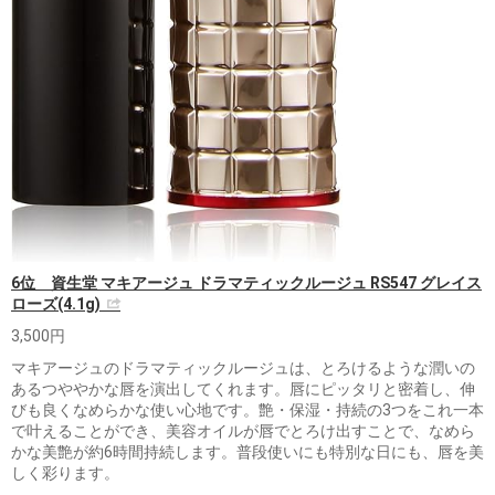
6位 資生堂 マキアージュ ドラマティックルージュ RS547 グレイス
ローズ(4.1g)
3,500円
マキアージュのドラマティックルージュは、とろけるような潤いの
あるつややかな唇を演出してくれます。唇にピッタリと密着し、伸
びも良くなめらかな使い心地です。艶・保湿・持続の3つをこれ一本
で叶えることができ、美容オイルが唇でとろけ出すことで、なめら
かな美艶が約6時間持続します。普段使いにも特別な日にも、唇を美
しく彩ります。