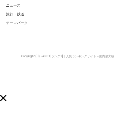
ニュース
旅行・鉄道
テーマパーク
Copyright (C) RANK1[ランク1]｜人気ランキングサイト～国内最大級