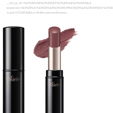
__mk_ja_JP=%E3%82%AB%E3%82%BF%E3%82%AB%E3%83%8A＆
keywords=%E3%83%A1%E3%82%A4%E3%83%99%E3%83%AA%E3%83%B3+%E3%8
＆qid=1572397528＆sr=8-4#customerReviews