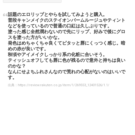
話題のエロリップとやらを試してみようと購入。
普段キャンメイクのステイオンバームルージュやティント
などを使っているので普通の口紅は久しぶりです。
塗った感じ全然潤わないので先にリップ、好みで後にグロ
スを塗った方がいいかな。
発色はめちゃくちゃ良くてピタッと唇にくっつく感じ。暗
めの赤が良いです。
秋頃やアイメイクしっかり系の化粧に合いそう。
ティッシュオフしても唇に色が残るので意外と持ちは良い
のかな？
なんにせよちふれさんなので荒れの心配がないのはいいで
す。
出典：
https://review.rakuten.co.jp/item/1/269553_12401526/1.1/