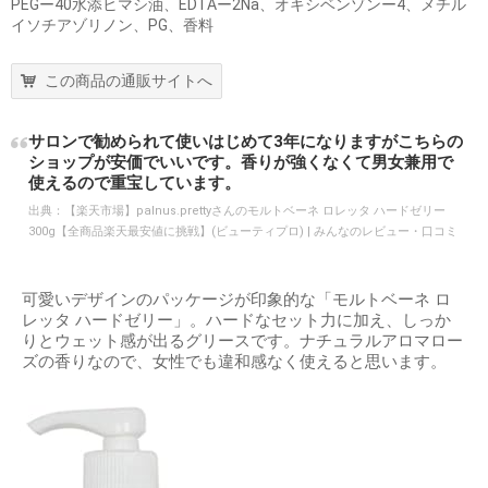
PEGー40水添ヒマシ油、EDTAー2Na、オキシベンゾンー4、メチル
イソチアゾリノン、PG、香料
この商品の通販サイトへ
サロンで勧められて使いはじめて3年になりますがこちらの
ショップが安価でいいです。香りが強くなくて男女兼用で
使えるので重宝しています。
出典：
【楽天市場】palnus.prettyさんのモルトベーネ ロレッタ ハードゼリー
300g【全商品楽天最安値に挑戦】(ビューティプロ) | みんなのレビュー・口コミ
可愛いデザインのパッケージが印象的な「モルトベーネ ロ
レッタ ハードゼリー」。ハードなセット力に加え、しっか
りとウェット感が出るグリースです。ナチュラルアロマロー
ズの香りなので、女性でも違和感なく使えると思います。