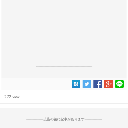
------------------------------------------------------------------
272
view
--------------------広告の後に記事があります--------------------