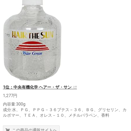
1位：中央有機化学 ヘアー・ザ・サン
1,277円
内容量:300g
成分:水、ＰＧ、ＰＰＧ－３６ブテス－３６、ＢＧ、グリセリン、カ
ルボマー、ＴＥＡ、オレス－１０、メチルパラベン、香料
この商品の通販サイトへ