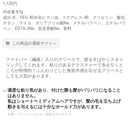
1,120円
内容量:87g
成分:水、PEG-40水添ヒマシ油、ステアレス-40、グリセリン、酸化
チタン、マイカ、ポリアクリル酸Na、メチルパラベン、エチルパラ
ベン、EDTA-2Na、安息香酸Na、香料
この商品の通販サイトへ
ファイバー（繊維）入りのグリースで、髪をすばやくスタイ
リングしてくれます。粘りのあるテクスチャーで糸を引くと
ころが特徴的！ふんわりとした無造作感を出せるグリースと
しても人気があります。
適度な粘り気があり、付けた際も髪がパリパリになること
はありません。
私はショート〜ミディアムヘアですが、髪の毛を立ち上げ
動きを与えるには十分なホールド力があります。
出典：
パリパリにならない絶妙なホールド力