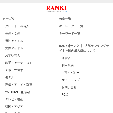
カテゴリ
特集一覧
タレント・有名人
キュレーター一覧
俳優・女優
キーワード一覧
男性アイドル
RANK1[ランク1]｜人気ランキングサ
女性アイドル
イト～国内最大級について
お笑い芸人
運営者
歌手・アーティスト
利用規約
スポーツ選手
プライバシー
モデル
サイトマップ
声優・アニメ・漫画
お問い合せ
YouTuber・配信者
PC版
テレビ・映画
韓国・アジア