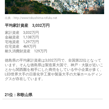
出典：
http://www.tokushima-rofuku.net
平均家計資産 3,032万円
家計資産 3,032万円
金融資産 1,138万円
宅地資産 1,297万円
住宅資産 469万円
耐久消費財資産 129万円
徳島県の平均家計資産は3,032万円で、全国第22位となって
います。そんな徳島県は製造業大国で、神戸・大阪が近いこ
とから関西圏を相手にした商売をしている中小企業が多く、
LED世界大手の日亜化学工業や製薬大手の大塚ホールディン
グスが存在しています。
21位：和歌山県