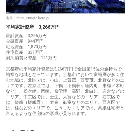
出典：
https://imgfp.hotp.jp
平均家計資産 3,266万円
家計資産 3,266万円
金融資産 944万円
宅地資産 1,870万円
住宅資産 331万円
耐久消費財資産 121万円
京都府の平均家計資産は3,266万円で全国第15位の金持ちで
裕福な地域となっています。京都市において富裕層が多く住
む地域は、北区では、小山、上賀茂、西賀茂、北野などのエ
リアです。左京区では、下鴨（下鴨萩ケ垣内町、東梅ノ木町
など）、松ケ崎、岡崎、修学院、高野、北白川、岩倉などの
エリア。中京区では、壬生、大宮などのエリア、右京区で
は、嵯峨（嵯峨野）、太秦、御室などのエリア。西京区で
は、桂などのエリアで、こうしたエリアでは、高級住宅街と
言えるような住宅街の形成が見られます。