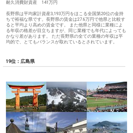
耐久消費財資産 141万円
長野県は平均家計資産3,193万円をほこる全国第20位の金持
ちで裕福な県です。長野県の賃金は27.6万円で他県と比較す
ると平均より高めの賃金です。 また他県と同様に業種によ
る年収の格差が目立ちますが、同じ業種でも年代によっても
かなり差があります。 ただ長野県の全ての業種の年収は平
均的で、とてもバランスが取れているとされています。
19位：広島県