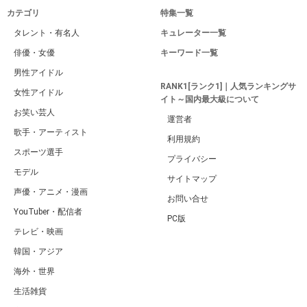
カテゴリ
特集一覧
タレント・有名人
キュレーター一覧
俳優・女優
キーワード一覧
男性アイドル
RANK1[ランク1]｜人気ランキングサ
女性アイドル
イト～国内最大級について
お笑い芸人
運営者
歌手・アーティスト
利用規約
スポーツ選手
プライバシー
モデル
サイトマップ
声優・アニメ・漫画
お問い合せ
YouTuber・配信者
PC版
テレビ・映画
韓国・アジア
海外・世界
生活雑貨