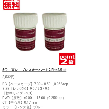
5位 東レ ブレスオーハード2 Fit×2枚
8,532円
BC【ベースカーブ】7.30～8.50（0.05Step）
SIZE【レンズ径】9.0 / 9.3 / 9.6
【標準サイズ＝9.3】
PWR【度数】±0.00～-15.00（0.25Step）
CT【中心厚】0.17mm
カラー【レンズ色】ブルー