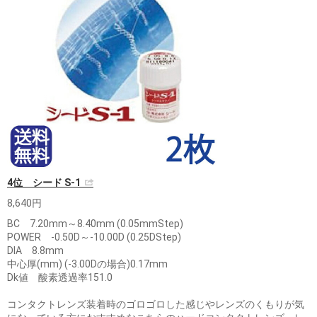
4位 シード S-1
8,640円
BC 7.20mm～8.40mm (0.05mmStep)
POWER -0.50D～-10.00D (0.25DStep)
DIA 8.8mm
中心厚(mm) (-3.00Dの場合)0.17mm
Dk値 酸素透過率151.0
コンタクトレンズ装着時のゴロゴロした感じやレンズのくもりが気