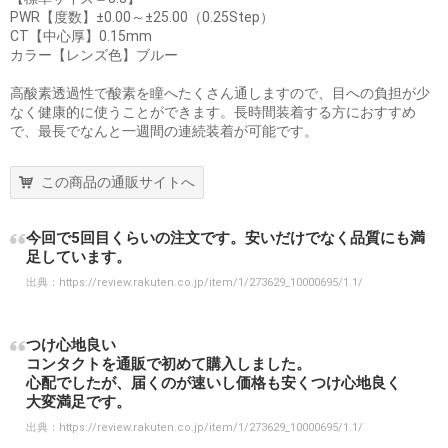
PWR【度数】±0.00～±25.00（0.25Step）
CT【中心厚】0.15mm
カラー【レンズ色】ブルー
高酸素透過性で酸素を瞳へたくさん通しますので、目への負担が少
なく健康的に使うことができます。長時間装着する方におすすめ
で、最長でなんと一週間の連続装着が可能です。
この商品の通販サイトへ
今回で5回目くらいの注文です。安いだけでなく品質にも満
足しています。
出典：
https://review.rakuten.co.jp/item/1/273629_10000695/1.1/
つけ心地良い
コンタクトを通販で初めて購入しました。
心配でしたが、届くのが速いし価格も安くつけ心地良く
大変満足です。
出典：
https://review.rakuten.co.jp/item/1/273629_10000695/1.1/