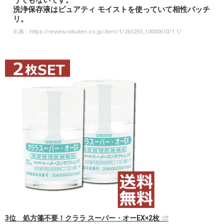
うでもないです。
洗浄保存液はピュアティ モイストを使っていて相性バッチ
リ。
出典：
https://review.rakuten.co.jp/item/1/265255_10000610/1.1/
3位 処方箋不要！クララ スーパー・オーEX×2枚