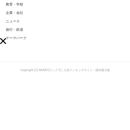
教育・学校
企業・会社
ニュース
旅行・鉄道
テーマパーク
Copyright (C) RANK1[ランク1]｜人気ランキングサイト～国内最大級