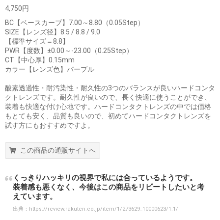
4,750円
BC【ベースカーブ】7.00～8.80（0.05Step）
SIZE【レンズ径】8.5 / 8.8 / 9.0
【標準サイズ＝8.8】
PWR【度数】±0.00～-23.00（0.25Step）
CT【中心厚】0.15mm
カラー【レンズ色】パープル
酸素透過性・耐汚染性・耐久性の3つのバランスが良いハードコンタ
クトレンズです。耐久性が良いので、長く快適に使うことができ、
装着も快適な付け心地です。ハードコンタクトレンズの中では価格
もとても安く、品質も良いので、初めてハードコンタクトレンズを
試す方にもおすすめですよ。
この商品の通販サイトへ
くっきりハッキリの視界で私には合っているようです。
装着感も悪くなく、今後はこの商品をリピートしたいと考
えています。
出典：
https://review.rakuten.co.jp/item/1/273629_10000623/1.1/