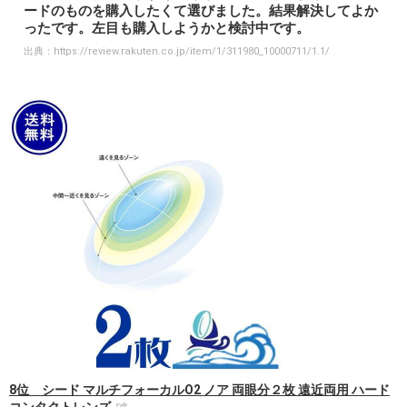
ードのものを購入したくて選びました。結果解決してよか
ったです。左目も購入しようかと検討中です。
出典：
https://review.rakuten.co.jp/item/1/311980_10000711/1.1/
8位 シード マルチフォーカルO2 ノア 両眼分２枚 遠近両用 ハード