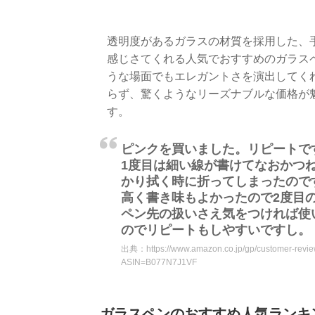
透明度があるガラスの材質を採用した、
感じさてくれる人気でおすすめのガラス
うな場面でもエレガントさを演出してく
らず、驚くようなリーズナブルな価格が
す。
ピンクを買いました。リピートで
1度目は細い線が書けてなおかつ
かり拭く時に折ってしまったのです
高く書き味もよかったので2度目
ペン先の扱いさえ気をつければ使
のでリピートもしやすいですし。
出典：
https://www.amazon.co.jp/gp/customer-r
ASIN=B077N7J1VF
ガラスペンのおすすめ人気ランキン