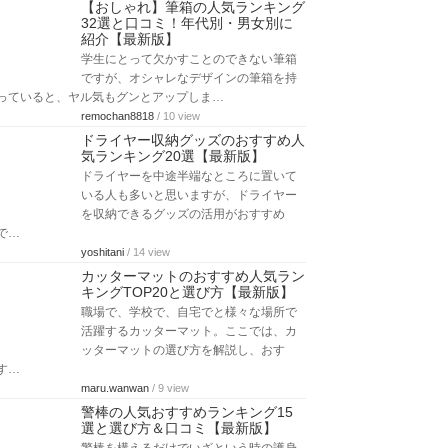
【おしゃれ】筆箱の人気ランキング
32選と口コミ！年代別・男女別に
紹介【最新版】
学生にとって欠かすことのできない筆箱
ですが、オシャレなデザインの筆箱を持
っていると、ヤル気もグンとアップしま…
remochan8818
/ 10 view
ドライヤー収納グッズのおすすめ人
気ランキング20選【最新版】
ドライヤーを中途半端なところに置いて
いる人も多いと思いますが、ドライヤー
を収納できるグッズの活用がおすすめ
で…
yoshitani
/ 14 view
カッターマットのおすすめ人気ラン
キングTOP20と選び方【最新版】
職場で、学校で、自宅でと様々な場所で
活躍するカッターマット。ここでは、カ
ッターマットの選び方を解説し、おす
す…
maru.wanwan
/ 9 view
警棒の人気おすすめランキング15
選と選び方＆口コミ【最新版】