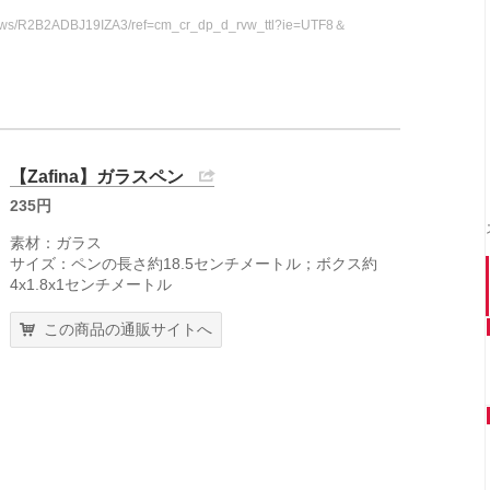
views/R2B2ADBJ19IZA3/ref=cm_cr_dp_d_rvw_ttl?ie=UTF8＆
【Zafina】ガラスペン
235円
素材：ガラス
サイズ：ペンの長さ約18.5センチメートル；ボクス約
4x1.8x1センチメートル
この商品の通販サイトへ