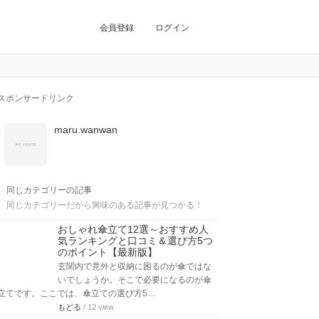
会員登録
ログイン
スポンサードリンク
maru.wanwan
同じカテゴリーの記事
同じカテゴリーだから興味のある記事が見つかる！
おしゃれ傘立て12選～おすすめ人
気ランキングと口コミ＆選び方5つ
のポイント【最新版】
玄関内で意外と収納に困るのが傘ではな
いでしょうか。そこで必要になるのが傘
立てです。ここでは、傘立ての選び方5…
もどる
/ 12 view