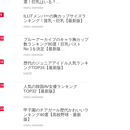
選！巨乳はいる？…
maru.wanwan
9
ILLITメンバーの胸カップサイズラ
ンキング！貧乳～巨乳【最新版】
maru.wanwan
10
ブルーアーカイブのキャラ胸カップ
数ランキング80選！巨乳バスト
No.1を決定【最新版…
maru.wanwan
11
歴代のジュニアアイドル人気ランキ
ングTOP15【最新版】
kii428
12
人気の韓国AV女優ランキング
TOP32【最新版】
maru.wanwan
13
甲子園のチアガール歴代かわいいラ
ンキング40選【高校野球・最新
版】
maru.wanwan