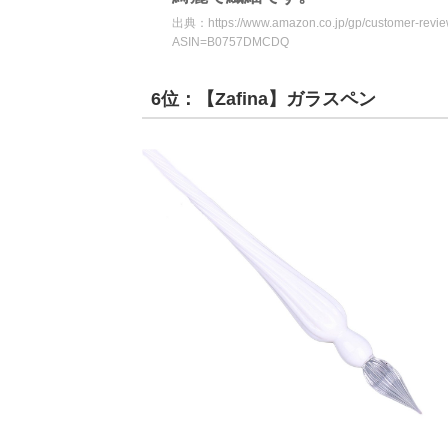
出典：
https://www.amazon.co.jp/gp/customer-re
ASIN=B0757DMCDQ
6位：【Zafina】ガラスペン