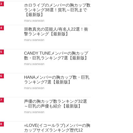
3
ホロライブのメンバーの胸カップ数
ランキング38選！貧乳～巨乳まで
【最新版】
maru.wanwan
4
崇教真光の芸能人/有名人22選！衝
撃ランキング【最新版】
maru.wanwan
5
CANDY TUNEメンバーの胸カップ
数・巨乳ランキング7選【最新版】
maru.wanwan
6
HANAメンバーの胸カップ数・巨乳
ランキング7選【最新版】
maru.wanwan
7
声優の胸カップ数ランキング32選
～巨乳の声優も紹介【最新版】
maru.wanwan
8
=LOVE(イコールラブ)メンバーの胸
カップサイズランキング歴代12