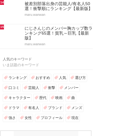
14
被差別部落出身の芸能人/有名人50
選！衝撃順にランキング【最新版】
maru.wanwan
15
にじさんじのメンバー胸カップ数ラ
ンキング65選！貧乳～巨乳【最新
版】
maru.wanwan
人気のキーワード
いま話題のキーワード
ランキング
おすすめ
人気
選び方
口コミ
芸能人
衝撃
メンバー
キャラクター
歴代
映画
曲
ドラマ
有名人
ブランド
メンズ
強さ
女性
プロフィール
現在