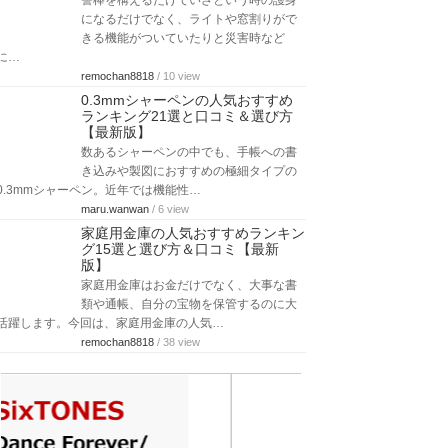
警棒を構えるだけでいざという時の護身
になるだけでなく、ライトや窓割りがで
きる機能がついていたりと災害時など
に…
remochan8818
/ 10 view
0.3mmシャーペンの人気おすすめ
ランキング21選と口コミ＆選び方
【最新版】
数あるシャーペンの中でも、手帳への書
き込みや製図におすすめの極細タイプの
0.3mmシャーペン。近年では機能性…
maru.wanwan
/ 6 view
家庭用金庫の人気おすすめランキン
グ15選と選び方＆口コミ【最新
版】
家庭用金庫はお金だけでなく、大事な書
類や通帳、自分の宝物を保管するのに大
活躍します。今回は、家庭用金庫の人気…
remochan8818
/ 38 view