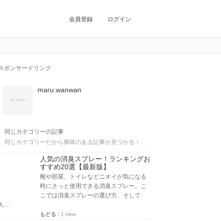
会員登録
ログイン
スポンサードリンク
maru.wanwan
同じカテゴリーの記事
同じカテゴリーだから興味のある記事が見つかる！
人気の消臭スプレー！ランキングお
すすめ20選【最新版】
靴や部屋、トイレなどニオイが気になる
時にさっと使用できる消臭スプレー。こ
こでは消臭スプレーの選び方、そして
人…
もどる
/ 1 view