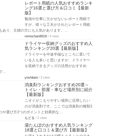
レポート用紙の人気おすすめランキ
ング16選と選び方＆口コミ【最新
版】
勉強や仕事に欠かせないレポート用紙で
すが、様々な工夫がされたレポート用紙
もあり、主婦の方にも人気があります。…
remochan8818
/ 4 view
ドライヤー収納グッズのおすすめ人
気ランキング20選【最新版】
ドライヤーを中途半端なところに置いて
いる人も多いと思いますが、ドライヤー
を収納できるグッズの活用がおすすめ
で…
yoshitani
/ 3 view
消臭剤ランキングおすすめ20選～
トイレ・部屋・車など場所別に紹介
【最新版】
ニオイがこもりやすい場所に活用したい
のが消臭剤です。ここでは消臭剤の種類3
つや選び方3つのポイントと効果的な…
もどる
/ 2 view
湯たんぽのおすすめ人気ランキング
18選と口コミ＆選び方【最新版】