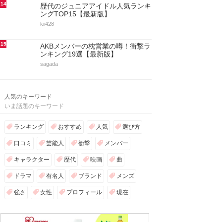
14
歴代のジュニアアイドル人気ランキ
ングTOP15【最新版】
kii428
15
AKBメンバーの枕営業の噂！衝撃ラ
ンキング19選【最新版】
sagada
人気のキーワード
いま話題のキーワード
ランキング
おすすめ
人気
選び方
口コミ
芸能人
衝撃
メンバー
キャラクター
歴代
映画
曲
ドラマ
有名人
ブランド
メンズ
強さ
女性
プロフィール
現在