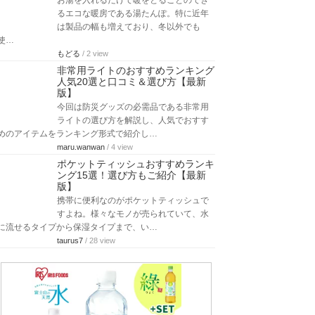
お湯を入れるだけで暖をとることのでき
るエコな暖房である湯たんぽ。特に近年
は製品の幅も増えており、冬以外でも
使…
もどる
/ 2 view
非常用ライトのおすすめランキング
人気20選と口コミ＆選び方【最新
版】
今回は防災グッズの必需品である非常用
ライトの選び方を解説し、人気でおすす
めのアイテムをランキング形式で紹介し…
maru.wanwan
/ 4 view
ポケットティッシュおすすめランキ
ング15選！選び方もご紹介【最新
版】
携帯に便利なのがポケットティッシュで
すよね。様々なモノが売られていて、水
に流せるタイプから保湿タイプまで、い…
taurus7
/ 28 view