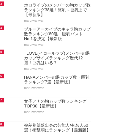
3
ホロライブのメンバーの胸カップ数
ランキング38選！貧乳～巨乳まで
【最新版】
maru.wanwan
4
ブルーアーカイブのキャラ胸カップ
数ランキング80選！巨乳バスト
No.1を決定【最新版…
maru.wanwan
5
=LOVE(イコールラブ)メンバーの胸
カップサイズランキング歴代12
選！巨乳はいる？…
maru.wanwan
6
HANAメンバーの胸カップ数・巨乳
ランキング7選【最新版】
maru.wanwan
7
女子アナの胸カップ数ランキング
TOP30【最新版】
maru.wanwan
8
被差別部落出身の芸能人/有名人50
選！衝撃順にランキング【最新版】