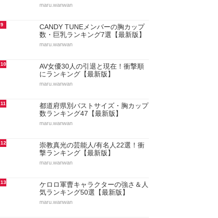
maru.wanwan
9
CANDY TUNEメンバーの胸カップ
数・巨乳ランキング7選【最新版】
maru.wanwan
10
AV女優30人の引退と現在！衝撃順
にランキング【最新版】
maru.wanwan
11
都道府県別バストサイズ・胸カップ
数ランキング47【最新版】
maru.wanwan
12
崇教真光の芸能人/有名人22選！衝
撃ランキング【最新版】
maru.wanwan
13
ケロロ軍曹キャラクターの強さ＆人
気ランキング50選【最新版】
maru.wanwan