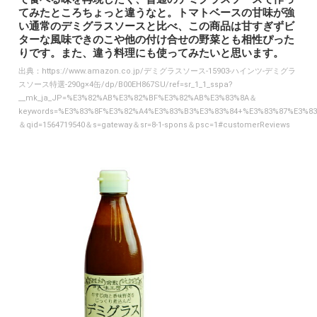
てみたところちょっと違うなと。トマトベースの甘味が強
い通常のデミグラスソースと比べ、この商品は甘すぎずビ
ターな風味できのこや他の付け合せの野菜とも相性ぴった
りです。また、違う料理にも使ってみたいと思います。
出典：
https://www.amazon.co.jp/デミグラスソース-15903-ハインツ-デミグラ
スソース特選-290g×4缶/dp/B00EH867SU/ref=sr_1_1_sspa?
__mk_ja_JP=%E3%82%AB%E3%82%BF%E3%82%AB%E3%83%8A＆
keywords=%E3%83%8F%E3%82%A4%E3%83%B3%E3%83%84+%E3%83%87%E3%
＆qid=1564719540＆s=gateway＆sr=8-1-spons＆psc=1#customerReviews