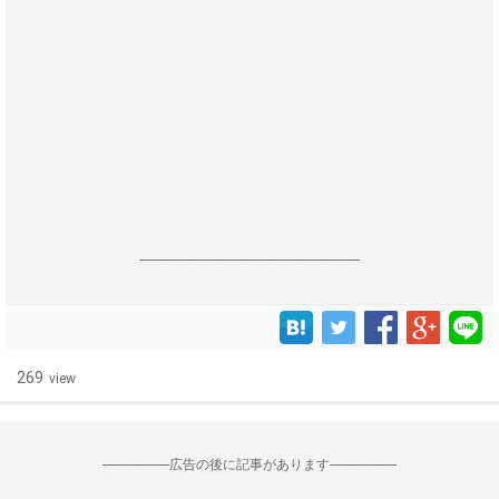
------------------------------------------------------------------
269
view
--------------------広告の後に記事があります--------------------