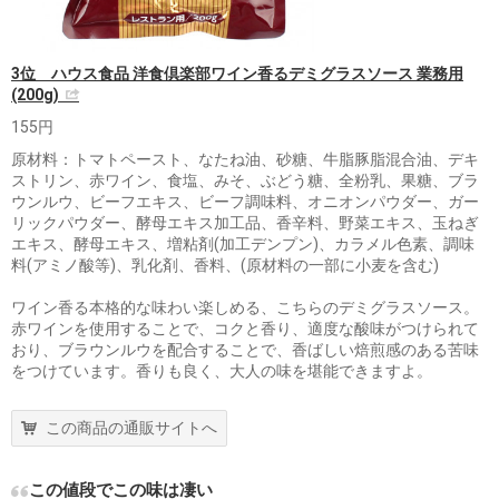
3位 ハウス食品 洋食倶楽部ワイン香るデミグラスソース 業務用
(200g)
155円
原材料：トマトペースト、なたね油、砂糖、牛脂豚脂混合油、デキ
ストリン、赤ワイン、食塩、みそ、ぶどう糖、全粉乳、果糖、ブラ
ウンルウ、ビーフエキス、ビーフ調味料、オニオンパウダー、ガー
リックパウダー、酵母エキス加工品、香辛料、野菜エキス、玉ねぎ
エキス、酵母エキス、増粘剤(加工デンプン)、カラメル色素、調味
料(アミノ酸等)、乳化剤、香料、(原材料の一部に小麦を含む)
ワイン香る本格的な味わい楽しめる、こちらのデミグラスソース。
赤ワインを使用することで、コクと香り、適度な酸味がつけられて
おり、ブラウンルウを配合することで、香ばしい焙煎感のある苦味
をつけています。香りも良く、大人の味を堪能できますよ。
この商品の通販サイトへ
この値段でこの味は凄い