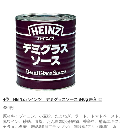
4位 HEINZ ハインツ デミグラスソース 840g 缶入
480円
原材料：ブイヨン、小麦粉、たまねぎ、ラード、トマトペースト、
赤ワイン、砂糖、食塩、たん白加水分解物、香辛料、酵母エキス、
カラメル色素、増粘剤(加工デンプン)、調味料(アミノ酸等)、水