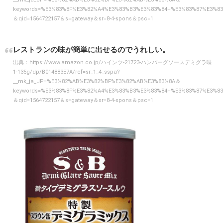
keywords=%E3%83%8F%E3%82%A4%E3%83%B3%E3%83%84+%E3%83%87%E3%
＆qid=1564722157＆s=gateway＆sr=8-4-spons＆psc=1
レストランの味が簡単に出せるのでうれしい。
出典：
https://www.amazon.co.jp/ハインツ-21723-ハンバーグソースデミグラ味
1-135g/dp/B014883E7A/ref=sr_1_4_sspa?
__mk_ja_JP=%E3%82%AB%E3%82%BF%E3%82%AB%E3%83%8A＆
keywords=%E3%83%8F%E3%82%A4%E3%83%B3%E3%83%84+%E3%83%87%E3%
＆qid=1564722157＆s=gateway＆sr=8-4-spons＆psc=1