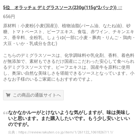
5位 オラッチェ デミグラスソース(230g(115g*2パック))
656円
原材料：小麦粉(小麦(国産))、植物油脂(パーム油、なたね油)、砂
糖、トマトペースト、ビーフエキス、食塩、赤ワイン、チキンエキ
ス、香辛料、全粉乳、しょうゆ(一部に小麦・豚肉・りんご・鶏肉・
大豆・いか・乳成分を含む)
こちらのデミグラスソースは、化学調味料や乳化剤、香料、着色料
が無添加で、素材もできるだけ国産にこだわった安心して食べられ
るデミグラスソースです。ビーフエキスは、国産牛を原料に使用
し、奥深い自然な美味しさを堪能できるソースとなっています。小
さなお子様のいるご家庭にもおすすめですよ。
この商品の通販サイトへ
なかなかルーがとけないような気がしますが、味は美味し
いと思います。また購入したいです。もう少し安いといい
のですが。
出典：
https://review.rakuten.co.jp/item/1/261122_10618267/1.1/