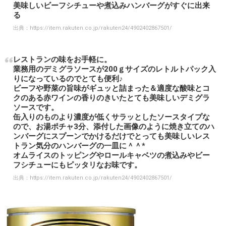
美味しいビーフシチューや煮込みハンバーグがすぐに出来
る
出典：
https://item.rakuten.co.jp/rakuten24/4902402867501/
レストランの味をお手軽に。
業務用のデミグラソースが200ｇサイズのレトルトパック入
りになっているのでとても便利♪
ビーフや野菜の旨味がギュッと詰まった＆適度な酸味とコ
クのある赤ワインの香りのきいたとても美味しいデミグラ
ソースです。
缶入りのものより濃度が低くサラッとしたソースタイプな
ので、お湯ポチャ3分、添付した画像のように焼き立てのハ
ンバーグにスプーンでかけるだけでとっても美味しいレス
トラン気分のハンバーグの一皿に＾＾*
オムライスのトッピングやロールキャベツの煮込みやビー
フシチューにもピッタリなお味です。
出典：
https://item.rakuten.co.jp/rakuten24/4902402867501/