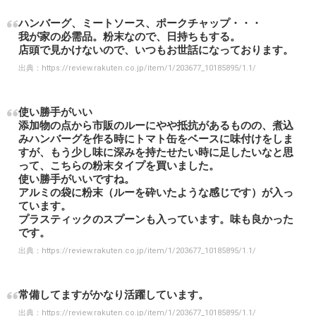
ハンバーグ、ミートソース、ポークチャップ・・・
我が家の必需品。粉末なので、日持ちもする。
店頭で見かけないので、いつもお世話になっております。
出典：
https://review.rakuten.co.jp/item/1/203677_10185895/1.1/
使い勝手がいい
添加物の点から市販のルーにやや抵抗があるものの、煮込
みハンバーグを作る時にトマト缶をベースに味付けをしま
すが、もう少し味に深みを持たせたい時に足したいなと思
って、こちらの粉末タイプを買いました。
使い勝手がいいですね。
アルミの袋に粉末（ルーを砕いたような感じです）が入っ
ています。
プラスティックのスプーンも入っています。味も良かった
です。
出典：
https://review.rakuten.co.jp/item/1/203677_10185895/1.1/
常備してますがかなり活躍しています。
出典：
https://review.rakuten.co.jp/item/1/203677_10185895/1.1/