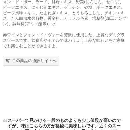
ォン・ド・ボー、ラード、酵母エキス、野菜(にんじん、セロリ)、
ビーフエキス、にんじんエキス、ゼラチン、砂糖、ポークエキス、
ビーフ風味エキス、たまねぎエキス、とうもろこし油、チキンエキ
ス、たん白加水分解物、香辛料、カラメル色素、増粘剤(加工デンプ
ン)、調味料(アミノ酸等)、水
赤ワインとフォン・ド・ヴォーを贅沢に使用した、上質なデミグラ
スソースです。飲食店やホテルで味わうよう上品な味わいをご家庭
でも楽しむことができますよ。
この商品の通販サイトへ
スーパーで見かける一般のものよりも少し値段が高いので
すが、味はこちらの方が格段に美味しいです。近くのスー