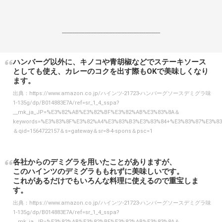
------------------------------------------------------------------
ハンバーグ以外に、キノコや青胡椒などでステーキソース
としても使え、カレーのコクを出す際もOKで美味しくなり
ます。
出典：
https://www.amazon.co.jp/ハインツ-21723-ハンバーグソースデミグラ味
1-135g/dp/B014883E7A/ref=sr_1_4_sspa?
__mk_ja_JP=%E3%82%AB%E3%82%BF%E3%82%AB%E3%83%8A＆
keywords=%E3%83%8F%E3%82%A4%E3%83%B3%E3%83%84+%E3%83%87%E3%
＆qid=1564722157＆s=gateway＆sr=8-4-spons＆psc=1
各社からのデミグラを用いたことがありますが、
このハインツのデミグラももれずに美味しいです。
これがあるだけでもいろんな料理に使えるので重宝しま
す。
出典：
https://www.amazon.co.jp/ハインツ-21723-ハンバーグソースデミグラ味
1-135g/dp/B014883E7A/ref=sr_1_4_sspa?
__mk_ja_JP=%E3%82%AB%E3%82%BF%E3%82%AB%E3%83%8A＆