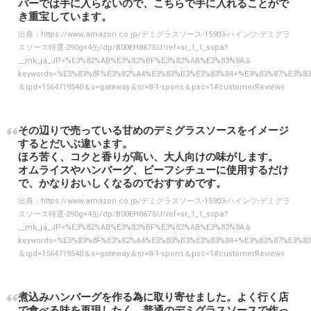
パーでは手に入らないので、こちらで手に入れることがで
き重宝しています。
出典：
https://www.amazon.co.jp/デミグラスソース-15903-ハインツ-デミグラ
スソース特選-290g×4缶/dp/B00EH867SU/ref=sr_1_1_sspa?
__mk_ja_JP=%E3%82%AB%E3%82%BF%E3%82%AB%E3%83%8A＆
keywords=%E3%83%8F%E3%82%A4%E3%83%B3%E3%83%84+%E3%83%87%E3%
＆qid=1564719540＆s=gateway＆sr=8-1-spons＆psc=1#customerReviews
その辺りで売っている甘めのデミグラスソースをイメージ
するとだいぶ違います。
ほろ苦く、コクと香りが高い、大人向けの味がします。
オムライスやハンバーグ、ビーフシチューに使用するだけ
で、かなりおいしくなるのでおすすめです。
出典：
https://www.amazon.co.jp/デミグラスソース-15903-ハインツ-デミグラ
スソース特選-290g×4缶/dp/B00EH867SU/ref=sr_1_1_sspa?
__mk_ja_JP=%E3%82%AB%E3%82%BF%E3%82%AB%E3%83%8A＆
keywords=%E3%83%8F%E3%82%A4%E3%83%B3%E3%83%84+%E3%83%87%E3%
＆qid=1564719540＆s=gateway＆sr=8-1-spons＆psc=1#customerReviews
煮込みハンバーグを作る為に取り寄せました。よく行く店
で食べる味を再現したく、普通のデミグラスソースで作っ