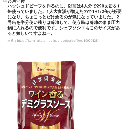
お買い得
ハッシュドビーフを作るのに、以前は4人分で290ｇ缶を1
缶使っていました。1人大食漢が増えたので1+1/2缶が必要
になり、ちょこっとだけ余るのが気になっていました。２
号缶を半分使い残りは冷凍して、使う時は冷凍のまま圧力
鍋に入れるので便利です。シェフソシエもこのサイズがあ
ると嬉しいですよねー。
出典：
https://item.rakuten.co.jp/classicalcoffee/10000428/