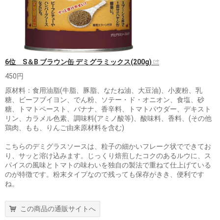
6位 S＆B ブラウン缶 デミグラミックス(200g)
450円
原材料：食用油脂(牛脂、豚脂、なたね油、大豆油)、小麦粉、乳
糖、ビーフブイヨン、でん粉、ソテー・ド・オニオン、食塩、砂
糖、トマトペースト、バナナ、香辛料、トマトパウダー、デキスト
リン、カラメル色素、調味料(アミノ酸等)、酸味料、香料、(その他
鶏肉、もも、りんご由来原材料を含む)
こちらのデミグラスソースは、粒子の細かいフレーク状でできてお
り、サッと溶け込みます。じっくり焙煎したコクのあるルウに、ス
パイスの風味とトマトの味わいを独自の製法で重ねて仕上げている
のが特徴です。粉末タイプなので残っても保存がきき、便利です
ね。
この商品の通販サイトへ