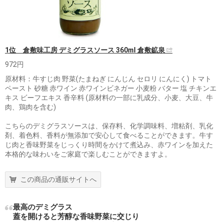
1位 倉敷味工房 デミグラスソース 360ml 倉敷鉱泉
972円
原材料：牛すじ肉 野菜(たまねぎ にんじん セロリ にんにく) トマト
ペースト 砂糖 赤ワイン 赤ワインビネガー 小麦粉 バター 塩 チキンエ
キス ビーフエキス 香辛料 (原材料の一部に乳成分、小麦、大豆、牛
肉、鶏肉を含む)
こちらのデミグラスソースは、保存料、化学調味料、増粘剤、乳化
剤、着色料、香料が無添加で安心して食べることができます。牛す
じ肉と香味野菜をじっくり時間をかけて煮込み、赤ワインを加えた
本格的な味わいをご家庭で楽しむことができますよ。
この商品の通販サイトへ
最高のデミグラス
蓋を開けると芳醇な香味野菜に交じり