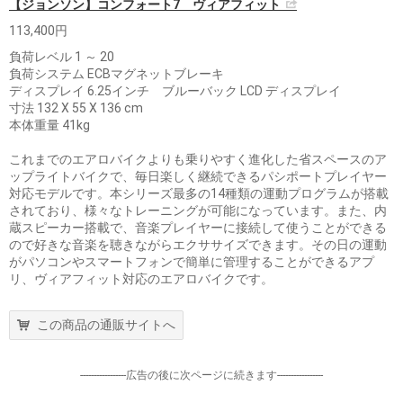
【ジョンソン】コンフォート7 ヴィアフィット
113,400円
負荷レベル 1 ～ 20
負荷システム ECBマグネットブレーキ
ディスプレイ 6.25インチ ブルーバック LCD ディスプレイ
寸法 132 X 55 X 136 cm
本体重量 41kg
これまでのエアロバイクよりも乗りやすく進化した省スペースのア
ップライトバイクで、毎日楽しく継続できるパシポートプレイヤー
対応モデルです。本シリーズ最多の14種類の運動プログラムが搭載
されており、様々なトレーニングが可能になっています。また、内
蔵スピーカー搭載で、音楽プレイヤーに接続して使うことができる
ので好きな音楽を聴きながらエクササイズできます。その日の運動
がパソコンやスマートフォンで簡単に管理することができるアプ
リ、ヴィアフィット対応のエアロバイクです。
この商品の通販サイトへ
-----------------広告の後に次ページに続きます-----------------