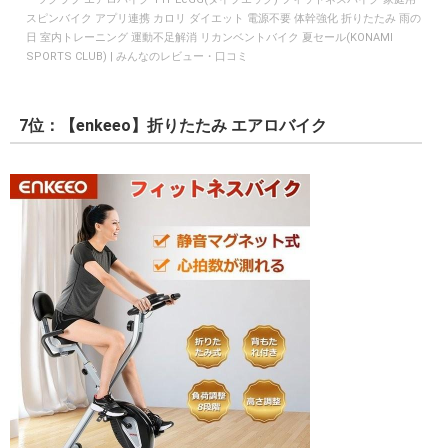
スピンバイク アプリ連携 カロリ ダイエット 電源不要 体幹強化 折りたたみ 雨の
日 室内トレーニング 運動不足解消 リカンベントバイク 夏セール(KONAMI
SPORTS CLUB) | みんなのレビュー・口コミ
7位：【enkeeo】折りたたみ エアロバイク