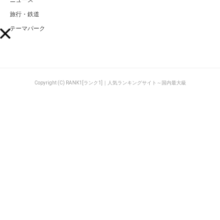
ニュース
旅行・鉄道
テーマパーク
Copyright (C) RANK1[ランク1]｜人気ランキングサイト～国内最大級