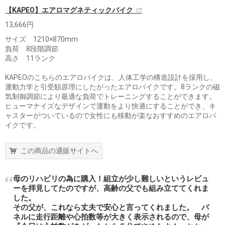
【KAPEO】エアロマグネティックバイク
13,666円
サイズ 1210×870mm
負荷 8段階調節
高さ 11ランク
KAPEOのこちらのエアロバイクは、人体工学の構造設計を採用し、
運動力学と引受額原理にしたがったエアロバイクです。8ランクの磁
気制御調節により最適な負荷でトレーニングすることができます。
ヒューマナイズなデザインで運動をより快適にすることができ、キ
ャスターがついているので女性にも移動が楽なおすすめのエアロバ
イクです。
この商品の通販サイトへ
母のリハビリの為に購入！組立が少し難しいというレビュ
ーを拝見してたのですが、高齢の父でも組み立ててくれま
した。
その父が、これなら丈夫で安心と言ってくれました。 パ
ネルに走行距離や心拍数等が大きく表示されるので、母が