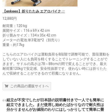
【enkeeo】折りたたみ エアロバイク
12,880円
耐荷重：120 kg
展開サイズ：116 x 69 x 42 cm
折り畳みサイズ：134 x 35x 42 cm
メーターの電池:単3電池*2（別売り）
重量：約17kg
こちらのエアロバイクは運動負荷を8段階で調整可能で、普段運動を
していない人にも負荷を軽くすることでトレーニングすることがで
きます。サドルの高さは78～88cmの間で変えることができ、最大
耐荷重120kgで安定感、安全性抜群です。使わない時には折りたた
んで収納することができるので邪魔になりません。
この商品の通販サイトへ
組立が不安でしたが日本語の説明書付きで一人でも簡単に
組立できました。まだ使用し始めたばかりなので耐久性は
分かりませんがお値段のわりにはしっかりしてて簡単に畳