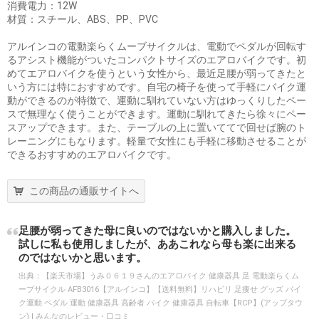
消費電力：12W
材質：スチール、ABS、PP、PVC
アルインコの電動楽らくムーブサイクルは、電動でペダルが回転す
るアシスト機能がついたコンパクトサイズのエアロバイクです。初
めてエアロバイクを使うという女性から、最近足腰が弱ってきたと
いう方には特におすすめです。自宅の椅子を使って手軽にバイク運
動ができるのが特徴で、運動に馴れていない方はゆっくりしたペー
スで無理なく使うことができます。運動に馴れてきたら徐々にペー
スアップできます。また、テーブルの上に置いててで回せば腕のト
レーニングにもなります。軽量で女性にも手軽に移動させることが
できるおすすめのエアロバイクです。
この商品の通販サイトへ
足腰が弱ってきた母に良いのではないかと購入しました。
試しに私も使用しましたが、ああこれなら母も楽に出来る
のではないかと思います。
出典：
【楽天市場】うみ０６１９さんのエアロバイク 健康器具 足 電動楽らくム
ーブサイクル AFB3016【アルインコ】【送料無料】リハビリ 足痩せ グッズ バイ
ク運動 ペダル 運動 健康器具 高齢者 バイク 健康器具 自転車【RCP】(アップタウ
ン) | みんなのレビュー・口コミ