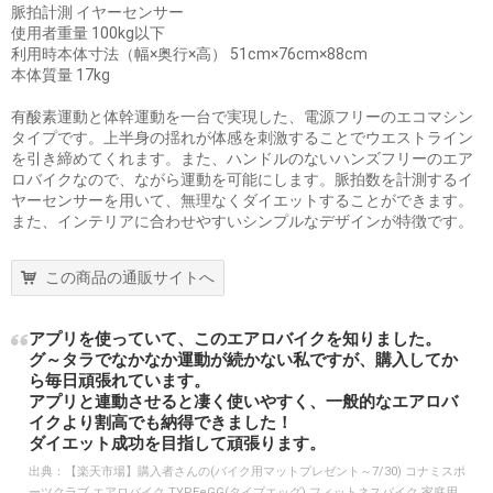
脈拍計測 イヤーセンサー
使用者重量 100kg以下
利用時本体寸法（幅×奥行×高） 51cm×76cm×88cm
本体質量 17kg
有酸素運動と体幹運動を一台で実現した、電源フリーのエコマシン
タイプです。上半身の揺れが体感を刺激することでウエストライン
を引き締めてくれます。また、ハンドルのないハンズフリーのエア
ロバイクなので、ながら運動を可能にします。脈拍数を計測するイ
ヤーセンサーを用いて、無理なくダイエットすることができます。
また、インテリアに合わせやすいシンプルなデザインが特徴です。
この商品の通販サイトへ
アプリを使っていて、このエアロバイクを知りました。
グ～タラでなかなか運動が続かない私ですが、購入してか
ら毎日頑張れています。
アプリと連動させると凄く使いやすく、一般的なエアロバ
イクより割高でも納得できました！
ダイエット成功を目指して頑張ります。
出典：
【楽天市場】購入者さんの(バイク用マットプレゼント～7/30) コナミスポ
ーツクラブ エアロバイク TYPEeGG(タイプエッグ) フィットネスバイク 家庭用