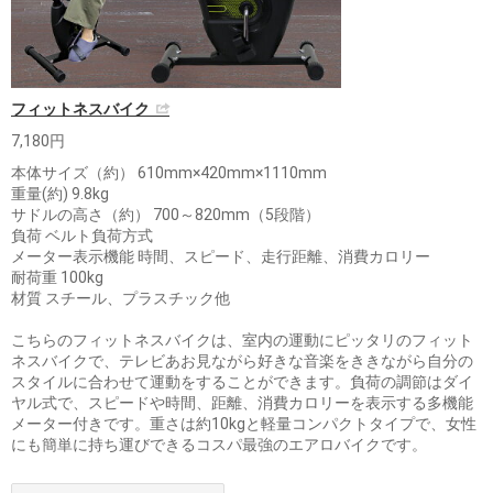
フィットネスバイク
7,180円
本体サイズ（約） 610mm×420mm×1110mm
重量(約) 9.8kg
サドルの高さ（約） 700～820mm（5段階）
負荷 ベルト負荷方式
メーター表示機能 時間、スピード、走行距離、消費カロリー
耐荷重 100kg
材質 スチール、プラスチック他
こちらのフィットネスバイクは、室内の運動にピッタリのフィット
ネスバイクで、テレビあお見ながら好きな音楽をききながら自分の
スタイルに合わせて運動をすることができます。負荷の調節はダイ
ヤル式で、スピードや時間、距離、消費カロリーを表示する多機能
メーター付きです。重さは約10kgと軽量コンパクトタイプで、女性
にも簡単に持ち運びできるコスパ最強のエアロバイクです。