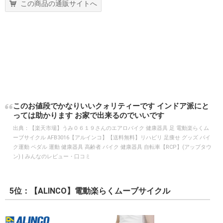
この商品の通販サイトへ
このお値段でかなりいいクォリティーです インドア派にと
っては助かります お家で出来るのでいいです
出典：
【楽天市場】うみ０６１９さんのエアロバイク 健康器具 足 電動楽らくム
ーブサイクル AFB3016【アルインコ】【送料無料】リハビリ 足痩せ グッズ バイ
ク運動 ペダル 運動 健康器具 高齢者 バイク 健康器具 自転車【RCP】(アップタウ
ン) | みんなのレビュー・口コミ
5位：【ALINCO】電動楽らくムーブサイクル