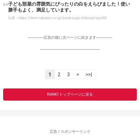
子ども部屋の雰囲気にぴったりの白をえらびました！使い
勝手もよく、満足しています。
出典：
https://item.rakuten.co.jp/bunbougu-shibuya/eps99/
-----------------広告の後に次ページに続きます-----------------
----------------------------------------------------------------
1
2
3
>
>>|
RANK1トップページに戻る
広告 / スポンサーリンク