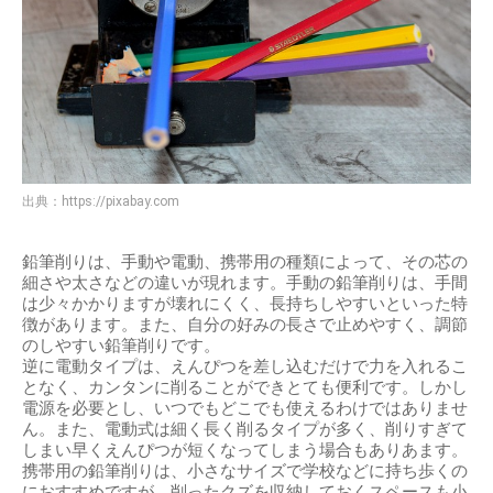
出典：
https://pixabay.com
鉛筆削りは、手動や電動、携帯用の種類によって、その芯の
細さや太さなどの違いが現れます。手動の鉛筆削りは、手間
は少々かかりますが壊れにくく、長持ちしやすいといった特
徴があります。また、自分の好みの長さで止めやすく、調節
のしやすい鉛筆削りです。
逆に電動タイプは、えんぴつを差し込むだけで力を入れるこ
となく、カンタンに削ることができとても便利です。しかし
電源を必要とし、いつでもどこでも使えるわけではありませ
ん。また、電動式は細く長く削るタイプが多く、削りすぎて
しまい早くえんぴつが短くなってしまう場合もありあます。
携帯用の鉛筆削りは、小さなサイズで学校などに持ち歩くの
におすすめですが、削ったクズを収納しておくスペースも小