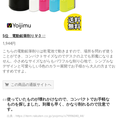
5位 電動鉛筆削り V-3
1,944円
こちらの電動鉛筆削りは乾電池で動きますので、場所を問わず使う
ことができ、コンパクトサイズなのでデスクの上でも邪魔になりま
せん。小さめなサイズながらもパワフルな削り心地で、シンプルな
デザインと可愛らしい5色のカラー展開でお子様から大人の方までお
すすめですよ。
この商品の通販サイトへ
使っていたものが壊れかけなので、コンパクトでお手軽な
ものを探しました。到着も早く、かなり削れるので注意で
す。
出典：
https://item.rakuten.co.jp/yoijimu/s79996040_44/