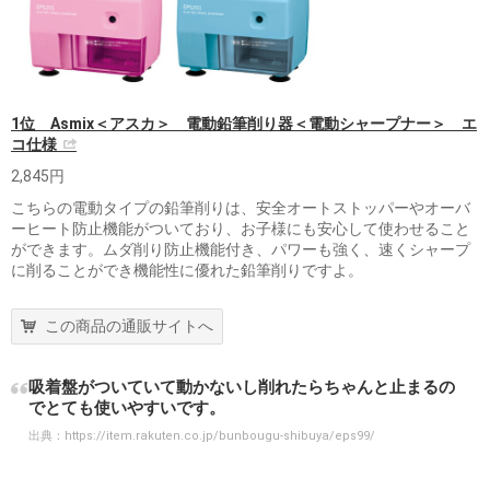
1位 Asmix＜アスカ＞ 電動鉛筆削り器＜電動シャープナー＞ エ
コ仕様
2,845円
こちらの電動タイプの鉛筆削りは、安全オートストッパーやオーバ
ーヒート防止機能がついており、お子様にも安心して使わせること
ができます。ムダ削り防止機能付き、パワーも強く、速くシャープ
に削ることができ機能性に優れた鉛筆削りですよ。
この商品の通販サイトへ
吸着盤がついていて動かないし削れたらちゃんと止まるの
でとても使いやすいです。
出典：
https://item.rakuten.co.jp/bunbougu-shibuya/eps99/