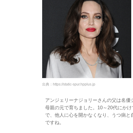
出典：
https://static-spur.hpplus.jp
アンジェリーナジョリーさんの父は名優
母親の元で育ちました。10～20代にか
で、他人に心を開かなくなり、うつ病と
ですね。