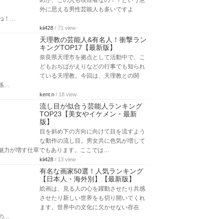
めか、この人も喫煙者なの！？という意
外に思える男性芸能人も多いですよ
ね！…
kii428
/ 71 view
天理教の芸能人&有名人！衝撃ラン
キングTOP17【最新版】
奈良県天理市を拠点として活動中で、こ
どもおぢばがえりなどの行事でも知られ
ている天理教。今回は、天理教との関
係…
kent.n
/ 18 view
流し目が似合う芸能人ランキング
TOP23【美女やイケメン・最新
版】
目を斜め下の方向に向けて目を流すよう
な動作の流し目。男女共に色気が増して
魅力が増す仕草でもあります。ここでは…
kii428
/ 13 view
有名な画家50選！人気ランキング
【日本人・海外別】【最新版】
絵画は、見る人の心を躍動させたり共感
させたり新しい世界をも切り開いてくれ
ます。世界中の文化に欠かせない存在
の…