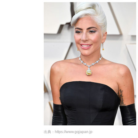
出典：
https://www.gqjapan.jp