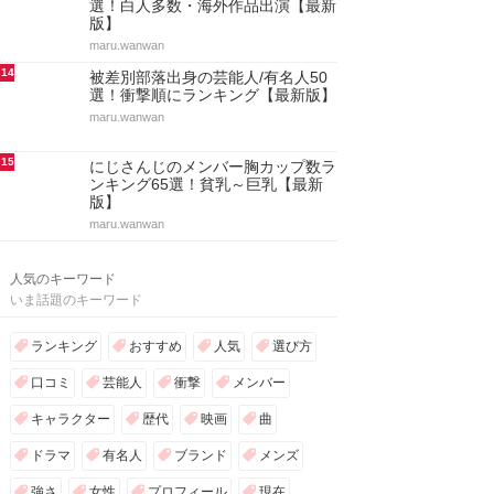
選！白人多数・海外作品出演【最新
版】
maru.wanwan
14
被差別部落出身の芸能人/有名人50
選！衝撃順にランキング【最新版】
maru.wanwan
15
にじさんじのメンバー胸カップ数ラ
ンキング65選！貧乳～巨乳【最新
版】
maru.wanwan
人気のキーワード
いま話題のキーワード
ランキング
おすすめ
人気
選び方
口コミ
芸能人
衝撃
メンバー
キャラクター
歴代
映画
曲
ドラマ
有名人
ブランド
メンズ
強さ
女性
プロフィール
現在