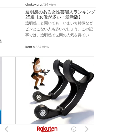
chokokuru
/ 24 view
透明感のある女性芸能人ランキング
25選【女優が多い・最新版】
透明感…と聞いても、いまいち特徴など
ピンとこない人も多いでしょう。この記
事では、透明感で世間の人気を得てい
る…
kent.n
/ 34 view