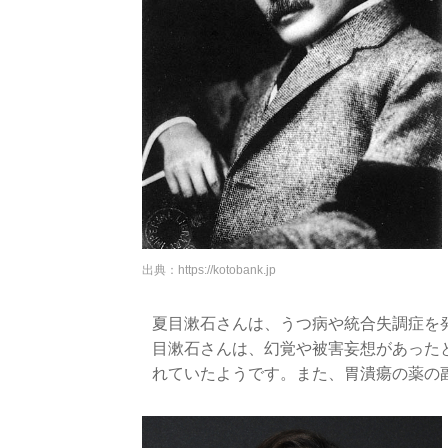
出典：
https://kotobank.jp
夏目漱石さんは、うつ病や統合失調症を
目漱石さんは、幻覚や被害妄想があった
れていたようです。また、胃潰瘍の薬の