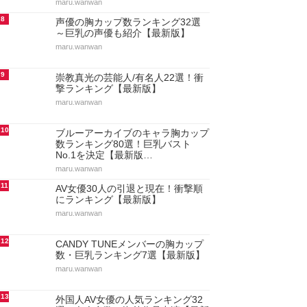
maru.wanwan
8
声優の胸カップ数ランキング32選
～巨乳の声優も紹介【最新版】
maru.wanwan
9
崇教真光の芸能人/有名人22選！衝
撃ランキング【最新版】
maru.wanwan
10
ブルーアーカイブのキャラ胸カップ
数ランキング80選！巨乳バスト
No.1を決定【最新版…
maru.wanwan
11
AV女優30人の引退と現在！衝撃順
にランキング【最新版】
maru.wanwan
12
CANDY TUNEメンバーの胸カップ
数・巨乳ランキング7選【最新版】
maru.wanwan
13
外国人AV女優の人気ランキング32