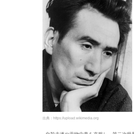
出典：
https://upload.wikimedia.org