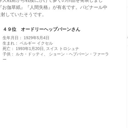
界大戦前から戦後にかけて多くの作品を発表しまし
『お伽草紙』『人間失格』が有名です。パビナール中
注射していたそうです。
４９位 オードリーヘップバーンさん
生年月日： 1929年5月4日
生まれ： ベルギー イクセル
死亡： 1993年1月20日, スイス トロシュナ
子供： ルカ・ドッティ、 ショーン・ヘプバーン・ファーラ
ー