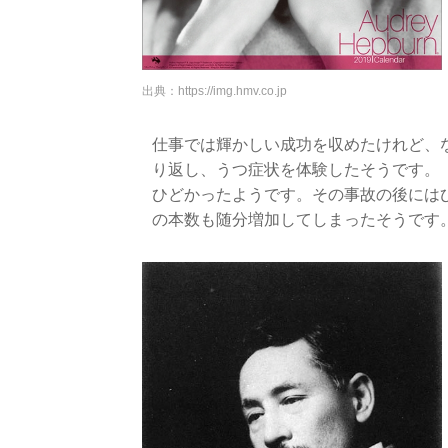
出典：
https://img.hmv.co.jp
仕事では輝かしい成功を収めたけれど、
り返し、うつ症状を体験したそうです。
ひどかったようです。その事故の後には
の本数も随分増加してしまったそうです