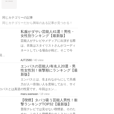
同じカテゴリーの記事
同じカテゴリーだから興味のある記事が見つかる！
私服がダサい芸能人41選！男性・
女性別ランキング【最新版】
芸能人がテレビやメディアに出演する際
は、衣装はスタイリストさんがコーディ
ネートしている場合が殆ど。そこで今
回…
AJT2580
/ 40 view
エンパスの芸能人/有名人20選・男
性女性別！衝撃順にランキング【最
新版】
エンパスとは、生まれながらにして共感
力が人一倍強い人を意味しており、サイ
コパスとは真逆の性質です。今回はエン…
maru.wanwan
/ 18 view
【喫煙】タバコ吸う芸能人男性！衝
撃ランキングTOP32【最新版】
普段テレビでは見せない喫煙姿。そのた