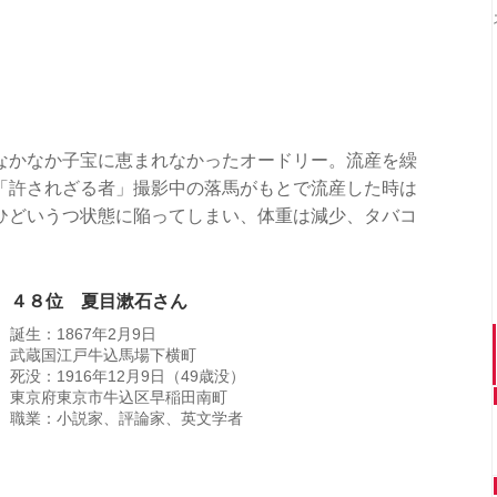
なかなか子宝に恵まれなかったオードリー。流産を繰
「許されざる者」撮影中の落馬がもとで流産した時は
ひどいうつ状態に陥ってしまい、体重は減少、タバコ
。
４８位 夏目漱石さん
誕生：1867年2月9日
武蔵国江戸牛込馬場下横町
死没：1916年12月9日（49歳没）
東京府東京市牛込区早稲田南町
職業：小説家、評論家、英文学者