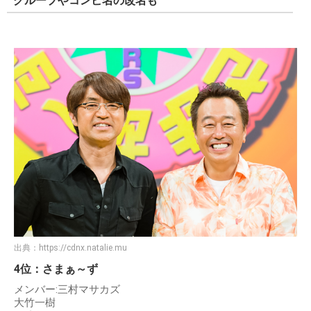
グループやコンビ名の改名も
出典：
https://cdnx.natalie.mu
4位：さまぁ～ず
メンバー:三村マサカズ
大竹一樹