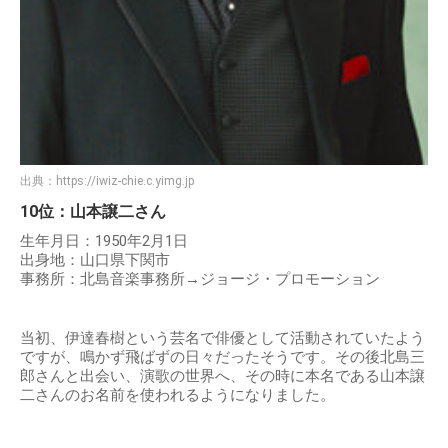
出典：
https://iwiz-chie.c.yimg.jp
10位：山本譲二さん
生年月日：1950年2月1日
出身地：山口県下関市
事務所：北島音楽事務所→ジョージ・プロモーション
当初、伊達春樹という芸名で俳優として活動されていたよう
ですが、鳴かず飛ばずの日々だったそうです。その後北島三
郎さんと出会い、演歌の世界へ、その時に本名である山本譲
二さんのお名前を使われるようになりました。