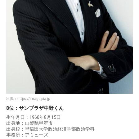
出典：
https://image.pia.jp
8位：サンプラザ中野くん
生年月日：1960年8月15日
出身地：山梨県甲府市
出身校：早稲田大学政治経済学部政治学科
事務所：アミューズ