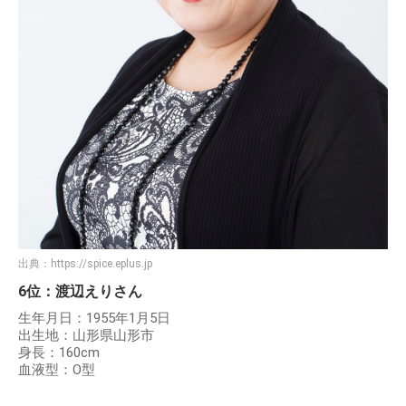
出典：
https://spice.eplus.jp
6位：渡辺えりさん
生年月日：1955年1月5日
出生地：山形県山形市
身長：160cm
血液型：O型