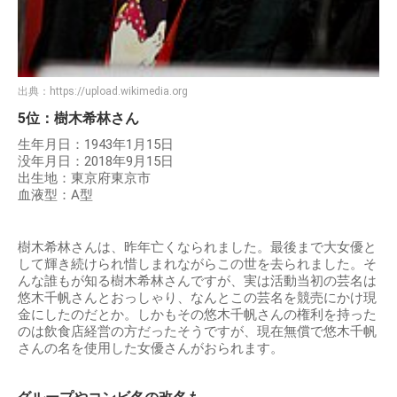
出典：
https://upload.wikimedia.org
5位：樹木希林さん
生年月日：1943年1月15日
没年月日：2018年9月15日
出生地：東京府東京市
血液型：A型
樹木希林さんは、昨年亡くなられました。最後まで大女優と
して輝き続けられ惜しまれながらこの世を去られました。そ
んな誰もが知る樹木希林さんですが、実は活動当初の芸名は
悠木千帆さんとおっしゃり、なんとこの芸名を競売にかけ現
金にしたのだとか。しかもその悠木千帆さんの権利を持った
のは飲食店経営の方だったそうですが、現在無償で悠木千帆
さんの名を使用した女優さんがおられます。