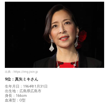
出典：
https://img.jisin.jp
9位：真矢ミキさん
生年月日：1964年1月31日
出生地：広島県広島市
身長：166cm
血液型：O型