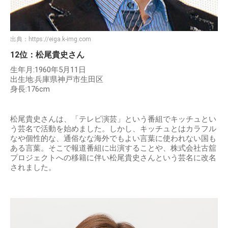
出典：
https://eiga.k-img.com
12位：松尾貴史さん
生年月:1960年5月11日
出生地:兵庫県神戸市生田区
身長:176cm
松尾貴史さんは、「テレビ演芸」という番組でキッチュとい
う芸名で活動を始めました。しかし、キッチュとはカラフル
なや個性的な、通俗なな海外でもよい言葉に使われない国も
ある言葉。そこで報道番組に出演することや、株式会社古舘
プロジェクトへの移籍に伴い松尾貴史さんという芸名に改名
されました。