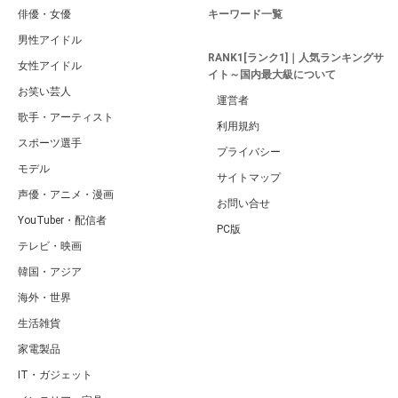
俳優・女優
キーワード一覧
男性アイドル
RANK1[ランク1]｜人気ランキングサ
女性アイドル
イト～国内最大級について
お笑い芸人
運営者
歌手・アーティスト
利用規約
スポーツ選手
プライバシー
モデル
サイトマップ
声優・アニメ・漫画
お問い合せ
YouTuber・配信者
PC版
テレビ・映画
韓国・アジア
海外・世界
生活雑貨
家電製品
IT・ガジェット