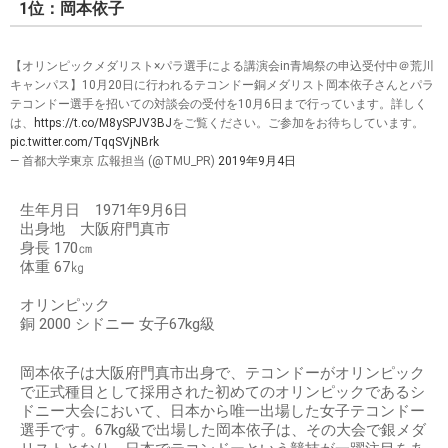
1位：岡本依子
【オリンピックメダリスト×パラ選手による講演会in青鳩祭の申込受付中＠荒川
キャンパス】10月20日に行われるテコンドー銅メダリスト岡本依子さんとパラ
テコンドー選手を招いての対談会の受付を10月6日まで行っています。詳しく
は、
https://t.co/M8ySPJV3BJ
をご覧ください。ご参加をお待ちしています。
pic.twitter.com/TqqSVjNBrk
— 首都大学東京 広報担当 (@TMU_PR)
2019年9月4日
生年月日 1971年9月6日
出身地 大阪府門真市
身長 170㎝
体重 67㎏
オリンピック
銅 2000 シドニー 女子67kg級
岡本依子は大阪府門真市出身で、テコンドーがオリンピック
で正式種目として採用された初めてのオリンピックであるシ
ドニー大会において、日本から唯一出場した女子テコンドー
選手です。67kg級で出場した岡本依子は、その大会で銀メダ