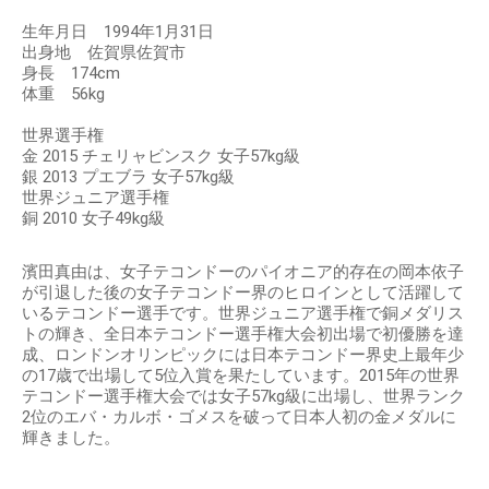
生年月日 1994年1月31日
出身地 佐賀県佐賀市
身長 174cm
体重 56kg
世界選手権
金 2015 チェリャビンスク 女子57kg級
銀 2013 プエブラ 女子57kg級
世界ジュニア選手権
銅 2010 女子49kg級
濱田真由は、女子テコンドーのパイオニア的存在の岡本依子
が引退した後の女子テコンドー界のヒロインとして活躍して
いるテコンドー選手です。世界ジュニア選手権で銅メダリス
トの輝き、全日本テコンドー選手権大会初出場で初優勝を達
成、ロンドンオリンピックには日本テコンドー界史上最年少
の17歳で出場して5位入賞を果たしています。2015年の世界
テコンドー選手権大会では女子57kg級に出場し、世界ランク
2位のエバ・カルボ・ゴメスを破って日本人初の金メダルに
輝きました。