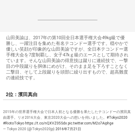
------------------------------------------------------------------
山田美諭は、2017年の第10回全日本選手権大会49kg級で優
勝し、一躍注目を集めた有名テコンドー選手です。穏やかで
優しい笑顔が印象的な山田美諭ですが、全日本テコンドー選
手権大会を7度制覇し、女子47kｇ級のエースとして期待され
ています。そんな山田美諭の得意技は蹴りに連続技で、一撃
目の中段蹴りを胴体にめがけ、そのまま足を下ろすことなく
二撃目、そして上段蹴りを頭部に繰り出すもので、超高難度
の連続技です。
2位：濱田真由
2015年の世界選手権大会で日本人初となる優勝を果たしたテコンドーの濱田真
由選手。リオ2016大会、東京2020大会への想いを伺いました。
#Tokyo2020
#RiotoTokyo
https://t.co/nQXVZ05Sdx
pic.twitter.com/M2o7Aiphge
— Tokyo 2020 (@Tokyo2020jp)
2016年7月21日