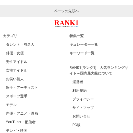
ページの先頭へ
カテゴリ
特集一覧
タレント・有名人
キュレーター一覧
俳優・女優
キーワード一覧
男性アイドル
RANK1[ランク1]｜人気ランキングサ
女性アイドル
イト～国内最大級について
お笑い芸人
運営者
歌手・アーティスト
利用規約
スポーツ選手
プライバシー
モデル
サイトマップ
声優・アニメ・漫画
お問い合せ
YouTuber・配信者
PC版
テレビ・映画