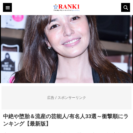
広告 / スポンサーリンク
中絶や堕胎＆流産の芸能人/有名人33選～衝撃順にラ
ンキング【最新版】