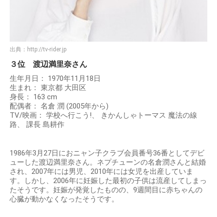
出典：
http://tv-rider.jp
３位 渡辺満里奈さん
生年月日： 1970年11月18日
生まれ： 東京都 大田区
身長： 163 cm
配偶者： 名倉 潤 (2005年から)
TV/映画： 学校へ行こう!、 きかんしゃトーマス 魔法の線
路、 課長 島耕作
1986年3月27日におニャン子クラブ会員番号36番としてデビ
ューした渡辺満里奈さん。ネプチューンの名倉潤さんと結婚
され、2007年には男児、2010年には女児を出産していま
す。しかし、2006年に妊娠した最初の子供は流産してしまっ
たそうです。妊娠が発覚したものの、9週間目に赤ちゃんの
心臓が動かなくなったそうです。