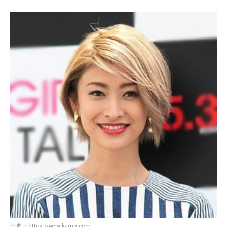
出典：
https://eiga.k-img.com