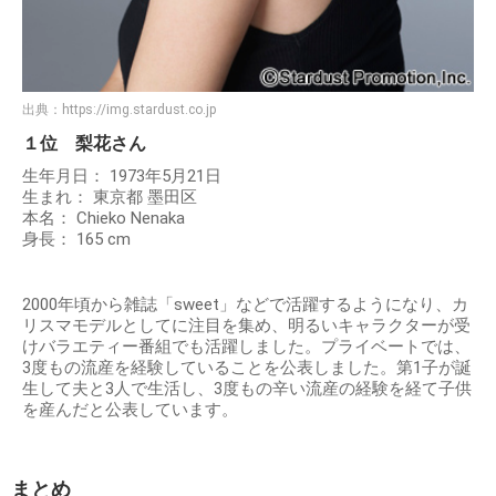
出典：
https://img.stardust.co.jp
１位 梨花さん
生年月日： 1973年5月21日
生まれ： 東京都 墨田区
本名： Chieko Nenaka
身長： 165 cm
2000年頃から雑誌「sweet」などで活躍するようになり、カ
リスマモデルとしてに注目を集め、明るいキャラクターが受
けバラエティー番組でも活躍しました。プライベートでは、
3度もの流産を経験していることを公表しました。第1子が誕
生して夫と3人で生活し、3度もの辛い流産の経験を経て子供
を産んだと公表しています。
まとめ