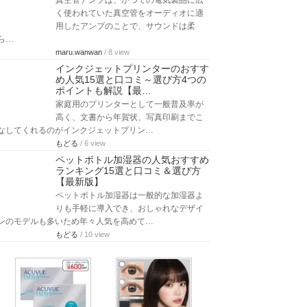
真空管アンプは、かつての電気製品に広
く使われていた真空管をオーディオに適
用したアンプのことで、サウンドは柔
ら…
maru.wanwan
/ 8 view
インクジェットプリンターのおすす
め人気15選と口コミ～選び方4つの
ポイントも解説【最…
家庭用のプリンターとして一般普及率が
高く、文書から年賀状、写真印刷までこ
なしてくれるのがインクジェットプリン…
もどる
/ 6 view
ペットボトル加湿器の人気おすすめ
ランキング15選と口コミ＆選び方
【最新版】
ペットボトル加湿器は一般的な加湿器よ
りも手軽に導入でき、おしゃれなデザイ
ンのモデルも多いため年々人気を高めて…
もどる
/ 10 view