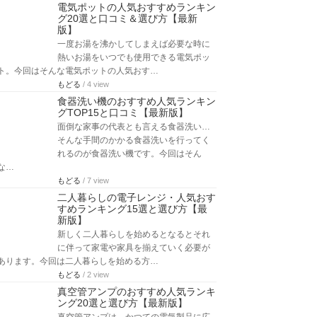
電気ポットの人気おすすめランキン
グ20選と口コミ＆選び方【最新
版】
一度お湯を沸かしてしまえば必要な時に
熱いお湯をいつでも使用できる電気ポッ
ト。今回はそんな電気ポットの人気おす…
もどる
/ 4 view
食器洗い機のおすすめ人気ランキン
グTOP15と口コミ【最新版】
面倒な家事の代表とも言える食器洗い…
そんな手間のかかる食器洗いを行ってく
れるのが食器洗い機です。今回はそん
な…
もどる
/ 7 view
二人暮らしの電子レンジ・人気おす
すめランキング15選と選び方【最
新版】
新しく二人暮らしを始めるとなるとそれ
に伴って家電や家具を揃えていく必要が
あります。今回は二人暮らしを始める方…
もどる
/ 2 view
真空管アンプのおすすめ人気ランキ
ング20選と選び方【最新版】