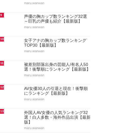
maru.wanwan
9
声優の胸カップ数ランキング32選
～巨乳の声優も紹介【最新版】
maru.wanwan
10
女子アナの胸カップ数ランキング
TOP30【最新版】
maru.wanwan
11
被差別部落出身の芸能人/有名人50
選！衝撃順にランキング【最新版】
maru.wanwan
12
AV女優30人の引退と現在！衝撃順
にランキング【最新版】
maru.wanwan
13
外国人AV女優の人気ランキング32
選！白人多数・海外作品出演【最新
版】
maru.wanwan