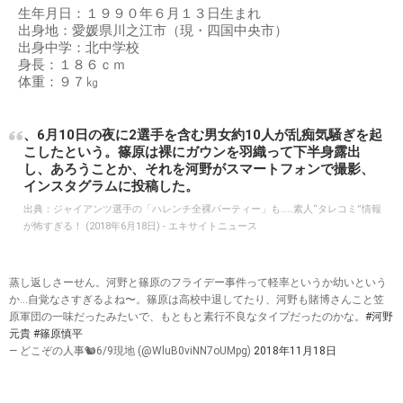
生年月日：１９９０年６月１３日生まれ
出身地：愛媛県川之江市（現・四国中央市）
出身中学：北中学校
身長：１８６ｃｍ
体重：９７㎏
、6月10日の夜に2選手を含む男女約10人が乱痴気騒ぎを起
こしたという。篠原は裸にガウンを羽織って下半身露出
し、あろうことか、それを河野がスマートフォンで撮影、
インスタグラムに投稿した。
出典：
ジャイアンツ選手の「ハレンチ全裸パーティー」も……素人“タレコミ”情報
が怖すぎる！ (2018年6月18日) - エキサイトニュース
蒸し返しさーせん。河野と篠原のフライデー事件って軽率というか幼いという
か…自覚なさすぎるよね〜。篠原は高校中退してたり、河野も賭博さんこと笠
原軍団の一味だったみたいで、もともと素行不良なタイプだったのかな。
#河野
元貴
#篠原慎平
— どこぞの人事🐿6/9現地 (@WluB0viNN7oUMpg)
2018年11月18日