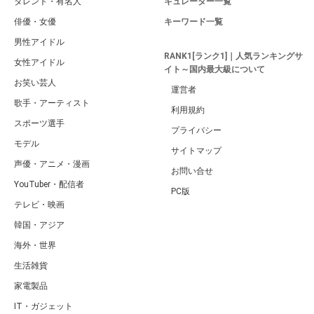
タレント・有名人
キュレーター一覧
俳優・女優
キーワード一覧
男性アイドル
RANK1[ランク1]｜人気ランキングサ
女性アイドル
イト～国内最大級について
お笑い芸人
運営者
歌手・アーティスト
利用規約
スポーツ選手
プライバシー
モデル
サイトマップ
声優・アニメ・漫画
お問い合せ
YouTuber・配信者
PC版
テレビ・映画
韓国・アジア
海外・世界
生活雑貨
家電製品
IT・ガジェット