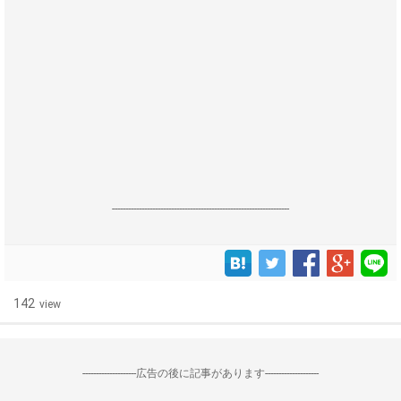
------------------------------------------------------------------
142
view
--------------------広告の後に記事があります--------------------