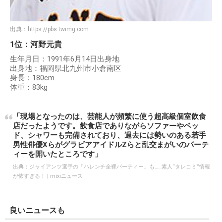
出典：
https://pbs.twimg.com
1位：河野元貴
生年月日：1991年6月14日出身地
出身地：福岡県北九州市小倉南区
身長：180cm
体重：83kg
「現場となったのは、芸能人が頻繁に使う超高級個室飲食
店だったようです。飲食店でありながらソファーやベッ
ド、シャワーも完備されており、過去には勢いのある若手
男性俳優XらがグラビアアイドルZらと乱交まがいのパーテ
ィーを開いたところです」
出典：
ジャイアンツ選手の「ハレンチ全裸パーティー」も……素人“タレコミ”情報
が怖すぎる！ | mixiニュース
良いニュースも