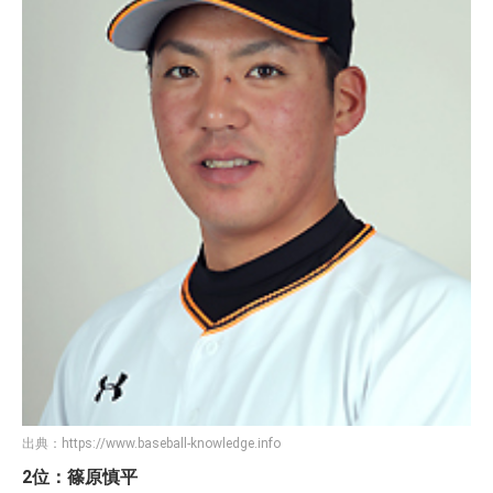
出典：
https://www.baseball-knowledge.info
2位：篠原慎平