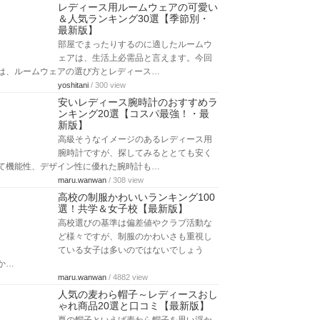
レディース用ルームウェアの可愛い
＆人気ランキング30選【季節別・
最新版】
部屋でまったりするのに適したルームウ
ェアは、生活上必需品と言えます。今回
は、ルームウェアの選び方とレディース…
yoshitani
/ 300 view
安いレディース腕時計のおすすめラ
ンキング20選【コスパ最強！・最
新版】
高級そうなイメージのあるレディース用
腕時計ですが、探してみるととても安く
て機能性、デザイン性に優れた腕時計も…
maru.wanwan
/ 308 view
高校の制服かわいいランキング100
選！共学＆女子校【最新版】
高校選びの基準は偏差値やクラブ活動な
ど様々ですが、制服のかわいさも重視し
ている女子は多いのではないでしょう
か…
maru.wanwan
/ 4882 view
人気の麦わら帽子～レディースおし
ゃれ商品20選と口コミ【最新版】