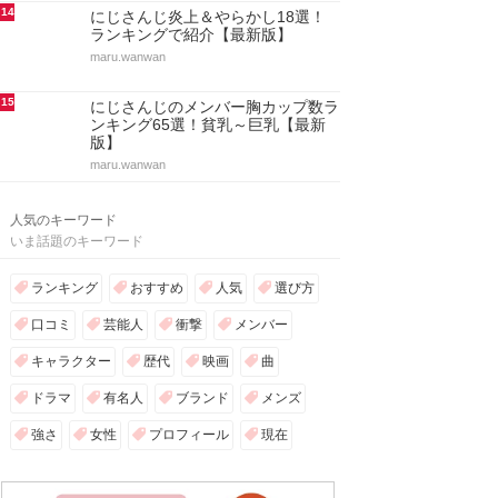
14
にじさんじ炎上＆やらかし18選！
ランキングで紹介【最新版】
maru.wanwan
15
にじさんじのメンバー胸カップ数ラ
ンキング65選！貧乳～巨乳【最新
版】
maru.wanwan
人気のキーワード
いま話題のキーワード
ランキング
おすすめ
人気
選び方
口コミ
芸能人
衝撃
メンバー
キャラクター
歴代
映画
曲
ドラマ
有名人
ブランド
メンズ
強さ
女性
プロフィール
現在