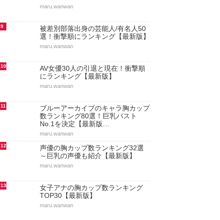
maru.wanwan
9
被差別部落出身の芸能人/有名人50
選！衝撃順にランキング【最新版】
maru.wanwan
10
AV女優30人の引退と現在！衝撃順
にランキング【最新版】
maru.wanwan
11
ブルーアーカイブのキャラ胸カップ
数ランキング80選！巨乳バスト
No.1を決定【最新版…
maru.wanwan
12
声優の胸カップ数ランキング32選
～巨乳の声優も紹介【最新版】
maru.wanwan
13
女子アナの胸カップ数ランキング
TOP30【最新版】
maru.wanwan