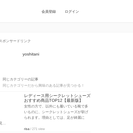
会員登録
ログイン
スポンサードリンク
yoshitani
同じカテゴリーの記事
同じカテゴリーだから興味のある記事が見つかる！
レディース用シークレットシューズ
おすすめ商品TOP12【最新版】
女性の方で、以外にも履いている靴で多
いものに、シークレットシューズが挙げ
られます。理由としては、足が綺麗に
見…
risa
/ 271 view