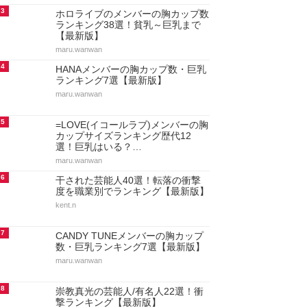
3
ホロライブのメンバーの胸カップ数
ランキング38選！貧乳～巨乳まで
【最新版】
maru.wanwan
4
HANAメンバーの胸カップ数・巨乳
ランキング7選【最新版】
maru.wanwan
5
=LOVE(イコールラブ)メンバーの胸
カップサイズランキング歴代12
選！巨乳はいる？…
maru.wanwan
6
干された芸能人40選！転落の衝撃
度を職業別でランキング【最新版】
kent.n
7
CANDY TUNEメンバーの胸カップ
数・巨乳ランキング7選【最新版】
maru.wanwan
8
崇教真光の芸能人/有名人22選！衝
撃ランキング【最新版】