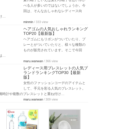
夏の帽子といえば麦わら帽子を思い浮か
べる人が多いのではないでしょうか。今
回は、そんなおしゃれなレディース向
け…
minmin
/ 333 view
ヘアゴムの人気おしゃれランキング
TOP20【最新版】
ヘアゴムにもリボンがついていたり、プ
レーとがついていたりと、様々な種類の
ものが販売されています。そこで今回
は…
maru.wanwan
/ 366 view
レディース用ブレスレットの人気ブ
ランドランキングTOP30【最新
版】
女性のファッションコーデのアイテムと
して、手元を彩る人気のブレスレット。
腕時計や複数のブレスレットと重ね付け…
maru.wanwan
/ 309 view