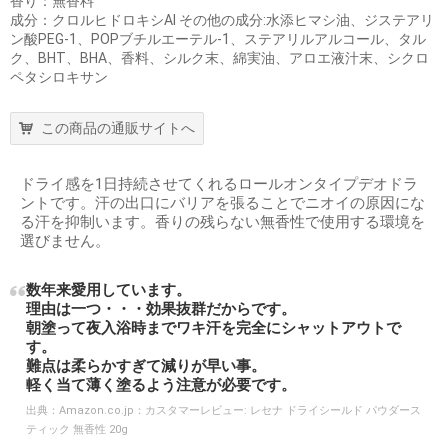
香り：無香料
成分：クロルヒドロキシAl その他の成分:水添ヒマシ油、ジステアリ
ン酸PEG-1、POPブチルエーテル-1、ステアリルアルコール、タル
ク、BHT、BHA、香料、シルク末、綿実油、アロエ液汁末、シクロ
ペタシロキサン
この商品の通販サイトへ
ドライ感を1日持続させてくれるロールオンタイプデオドラ
ントです。汗の出口にバリアを張ることでニオイの原因にな
る汗を抑制います。香りの残らない無香性で使用する環境を
選びません。
数年来愛用しています。
理由は一つ・・・効果抜群だからです。
朝塗って夜入浴時までワキ汗を完全にシャットアウトで
す。
難点は柔らかすぎて減りが早い事。
軽く当て薄く塗るよう注意が必要です。
出典：
Amazon.co.jp：カスタマーレビュー: レセナ ドライシールド パウダース
ティック 無香性 20g