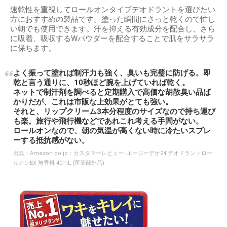
速乾性を重視してロールオンタイプデオドラントを選びたい
方におすすめの製品です。塗った瞬間にさっと乾くので忙し
い朝でも使用できます。汗を抑える有効成分を配合し、さら
に吸着、吸収するWパウダーを配合することで肌をサラサラ
に保ちます。
よく振って塗れば制汗力も強く、臭いも完璧に防げる。即
乾と言う通りに、10秒ほど腕を上げていれば乾く。
ネットで制汗剤を調べると定期購入で高価な胡散臭い品ば
かりだが、これは市販な上効果がとても強い。
それと、リップクリーム3本分程度のサイズなので持ち運び
も楽。旅行や飛行機などであれこれ考える手間がない。
ロールオンなので、朝の気温が高くない時に冷たいスプレ
ーする抵抗感がない。
出典：
Amazon.co.jp：カスタマーレビュー: エージーデオ24 デオドラントロー
ルオンEX 無香料 40mL (医薬部外品)