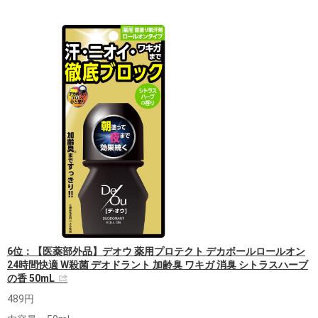
6位：【医薬部外品】デオウ 薬用プロテクト デカボールロールオン
24時間快適 W殺菌 デオドラント 加齢臭 ワキガ 消臭 シトラスハーブ
の香 50mL
489円