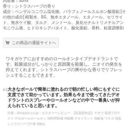
内容量：50ml
香り：シトラスハーブの香り
成分：ベンザルコニウム塩化物、パラフェノールスルホン酸亜鉛 [そ
の他の成分] 精製水、BG、無水エタノール、エタノール、セリサイ
ト、無水ケイ酸、タルク、メントール、臭化セチルトリメチルアン
モニウム液、ヒドロキシアパタイト、酸化亜鉛、香料、粘度調整剤
この商品の通販サイトへ
ワキガケアにおすすめのロールオンタイプデオドラントで
す。殺菌成分がしっかりと原因菌を殺菌し、ニオイの発生を
抑えてくれます。シトラスハーブの爽やかな香りでリフレッ
シュすることもできます。
大きなボールで簡単に塗れるので朝の忙しい時にもすぐに
支度できて助かっています。効果も今まで使ってきたデオ
ドラントのスプレーやロールオンなどの中で一番臭いが抑
えられていると思います。
出典：
Amazon.co.jp：カスタマーレビュー: 【医薬部外品】デオウ 薬用プロテ
クト デカボールロールオン 24時間快適 W殺菌 デオドラント 加齢臭 ワキガ 消臭
シトラスハーブの香 50mL