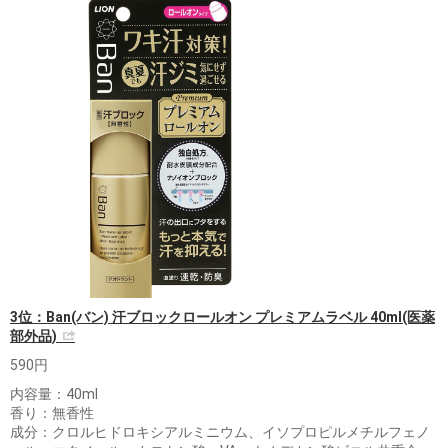
3位：Ban(バン) 汗ブロックロールオン プレミアムラベル 40ml(医薬
部外品)
590円
内容量：40ml
香り：無香性
成分：クロルヒドロキシアルミニウム、イソプロピルメチルフェノ