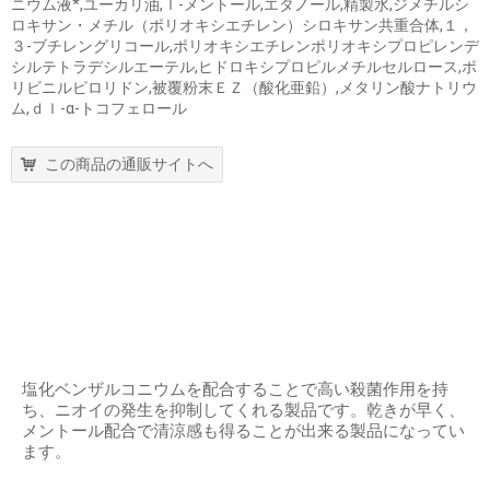
ニウム液*,ユーカリ油,ｌ-メントール,エタノール,精製水,ジメチルシ
ロキサン・メチル（ポリオキシエチレン）シロキサン共重合体,１，
３-ブチレングリコール,ポリオキシエチレンポリオキシプロピレンデ
シルテトラデシルエーテル,ヒドロキシプロピルメチルセルロース,ポ
リビニルピロリドン,被覆粉末ＥＺ（酸化亜鉛）,メタリン酸ナトリウ
ム,ｄｌ-α-トコフェロール
この商品の通販サイトへ
塩化ベンザルコニウムを配合することで高い殺菌作用を持
ち、ニオイの発生を抑制してくれる製品です。乾きが早く、
メントール配合で清涼感も得ることが出来る製品になってい
ます。