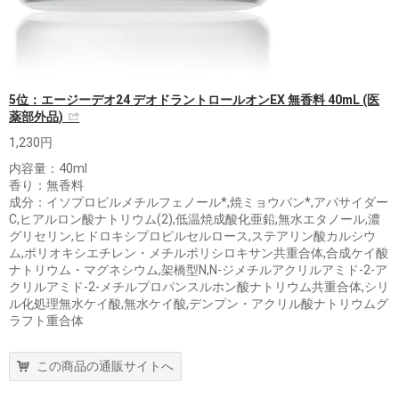
5位：エージーデオ24 デオドラントロールオンEX 無香料 40mL (医
薬部外品)
1,230円
内容量：40ml
香り：無香料
成分：イソプロピルメチルフェノール*,焼ミョウバン*,アパサイダー
C,ヒアルロン酸ナトリウム(2),低温焼成酸化亜鉛,無水エタノール,濃
グリセリン,ヒドロキシプロピルセルロース,ステアリン酸カルシウ
ム,ポリオキシエチレン・メチルポリシロキサン共重合体,合成ケイ酸
ナトリウム・マグネシウム,架橋型N,N-ジメチルアクリルアミド-2-ア
クリルアミド-2-メチルプロパンスルホン酸ナトリウム共重合体,シリ
ル化処理無水ケイ酸,無水ケイ酸,デンプン・アクリル酸ナトリウムグ
ラフト重合体
この商品の通販サイトへ