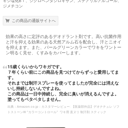
キシ塩化Bｉ、シクロペンタシロキサン、ステアリルアルコール、
ジメチコン
この商品の通販サイトへ
効果の高さに定評のあるデオドラント剤です。高い抗菌作用
と汗を抑える効果のある天然アルム石を配合し、汗とニオイ
を抑えます。また、パールグリーンカラーでワキをワントー
ン明るく見せ、くすみをカバーします。
15歳くらいからワキガです。
７年くらい前にこの商品を見つけてからずっと愛用してま
す。
それまでは制汗スプレーを使ってましたが完全には消えな
いし持続しないんですよね。
この商品は一日中持続し、完全に臭いが消えるんですよ。
塗ってもベタベタしません。
出典：
Amazon.co.jp：カスタマーレビュー: 【医薬部外品】デオナチュレ ソフ
トストーンW ”カラーコントロール” ワキ用 直ヌリ 制汗剤 スティック