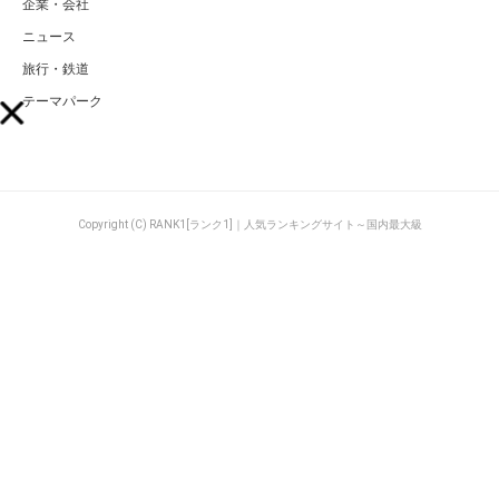
企業・会社
ニュース
旅行・鉄道
テーマパーク
Copyright (C) RANK1[ランク1]｜人気ランキングサイト～国内最大級