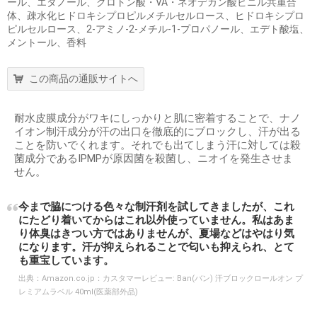
ール、エタノール、クロトン酸・VA・ネオデカン酸ビニル共重合
体、疎水化ヒドロキシプロピルメチルセルロース、ヒドロキシプロ
ピルセルロース、2-アミノ-2-メチル-1-プロパノール、エデト酸塩、
メントール、香料
この商品の通販サイトへ
耐水皮膜成分がワキにしっかりと肌に密着することで、ナノ
イオン制汗成分が汗の出口を徹底的にブロックし、汗が出る
ことを防いでくれます。それでも出てしまう汗に対しては殺
菌成分であるIPMPが原因菌を殺菌し、ニオイを発生させま
せん。
今まで脇につける色々な制汗剤を試してきましたが、これ
にたどり着いてからはこれ以外使っていません。私はあま
り体臭はきつい方ではありませんが、夏場などはやはり気
になります。汗が抑えられることで匂いも抑えられ、とて
も重宝しています。
出典：
Amazon.co.jp：カスタマーレビュー: Ban(バン) 汗ブロックロールオン プ
レミアムラベル 40ml(医薬部外品)