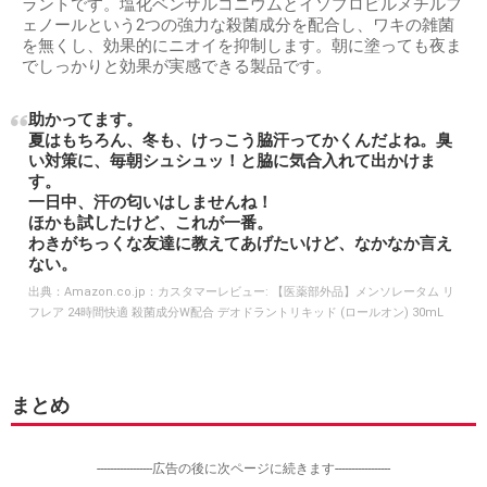
ラントです。塩化ベンザルコニウムとイソプロピルメチルフ
ェノールという2つの強力な殺菌成分を配合し、ワキの雑菌
を無くし、効果的にニオイを抑制します。朝に塗っても夜ま
でしっかりと効果が実感できる製品です。
助かってます。
夏はもちろん、冬も、けっこう脇汗ってかくんだよね。臭
い対策に、毎朝シュシュッ！と脇に気合入れて出かけま
す。
一日中、汗の匂いはしませんね！
ほかも試したけど、これが一番。
わきがちっくな友達に教えてあげたいけど、なかなか言え
ない。
出典：
Amazon.co.jp：カスタマーレビュー: 【医薬部外品】メンソレータム リ
フレア 24時間快適 殺菌成分W配合 デオドラントリキッド (ロールオン) 30mL
まとめ
-----------------広告の後に次ページに続きます-----------------