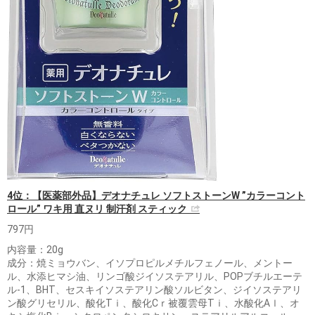
4位：【医薬部外品】デオナチュレ ソフトストーンW ”カラーコント
ロール” ワキ用 直ヌリ 制汗剤 スティック
797円
内容量：20g
成分：焼ミョウバン、イソプロピルメチルフェノール、メントー
ル、水添ヒマシ油、リンゴ酸ジイソステアリル、POPブチルエーテ
ル-1、BHT、セスキイソステアリン酸ソルビタン、ジイソステアリ
ン酸グリセリル、酸化Tｉ、酸化Cｒ被覆雲母Tｉ、水酸化Aｌ、オ